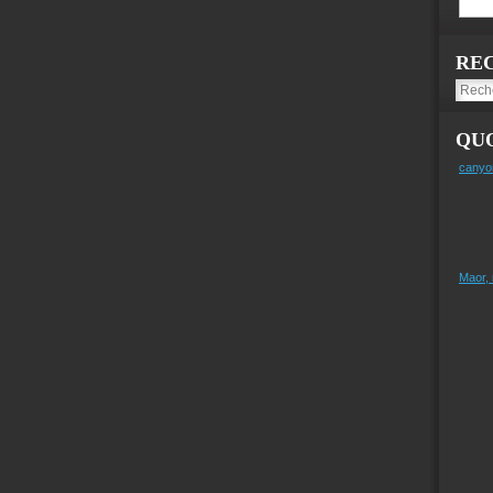
RE
QUO
canyo
Maor,