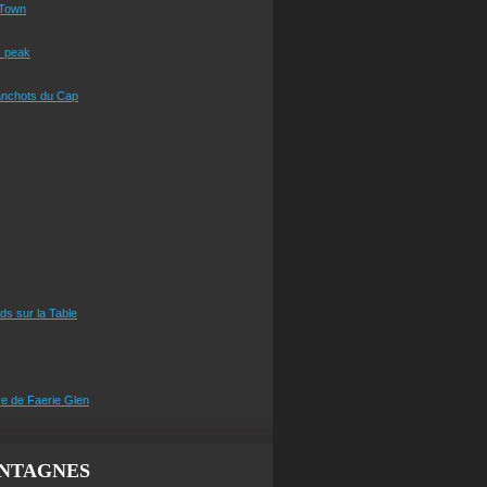
Town
s peak
anchots du Cap
eds sur la Table
e de Faerie Glen
NTAGNES