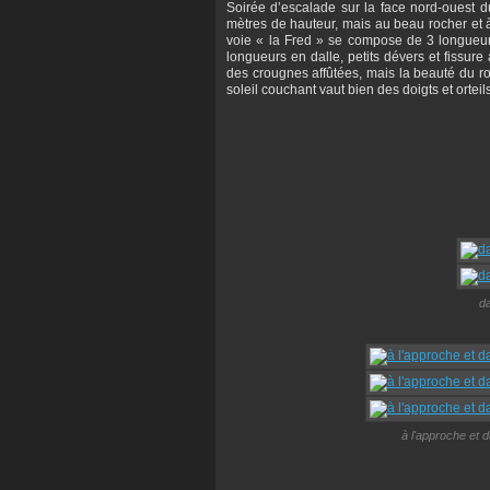
Soirée d’escalade sur la face nord-ouest d
mètres de hauteur, mais au beau rocher et à
voie « la Fred » se compose de 3 longueur
longueurs en dalle, petits dévers et fissure
des crougnes affûtées, mais la beauté du ro
soleil couchant vaut bien des doigts et ortei
da
à l'approche et d