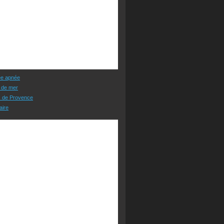
ée apnée
 de mer
s de Provence
aire