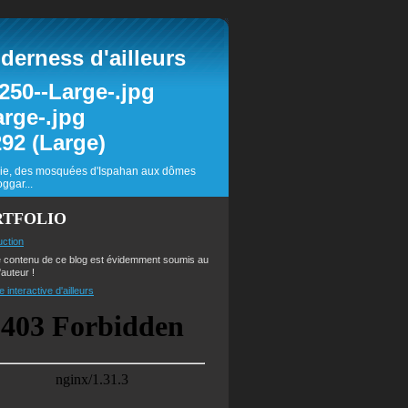
erness d'ailleurs
inie, des mosquées d'Ispahan aux dômes
ggar...
RTFOLIO
uction
e contenu de ce blog est évidemment soumis au
'auteur !
e interactive d'ailleurs