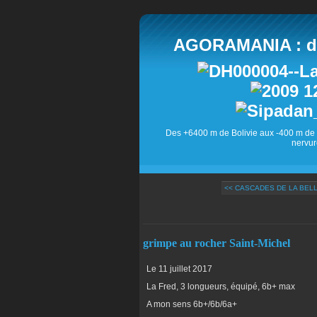
AGORAMANIA : des
Des +6400 m de Bolivie aux -400 m de 
nervur
<< CASCADES DE LA BEL
grimpe au rocher Saint-Michel
Le 11 juillet 2017
La Fred, 3 longueurs, équipé, 6b+ max
A mon sens 6b+/6b/6a+