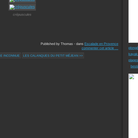
crépuscules
Published by Thomas
-
dans
Escalade en Provence
plong
commenter cet article
…
kayak
LE INCONNUE
LES CALANQUES DU PETIT MÉJEAN >>
plage
besti