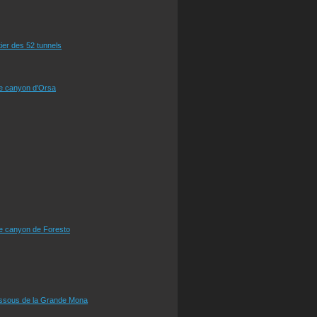
tier des 52 tunnels
le canyon d'Orsa
le canyon de Foresto
essous de la Grande Mona