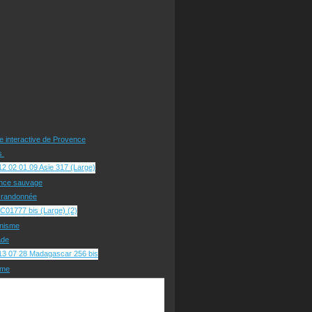
te interactive de Provence
rs
nce sauvage
e randonnée
nisme
ade
sme