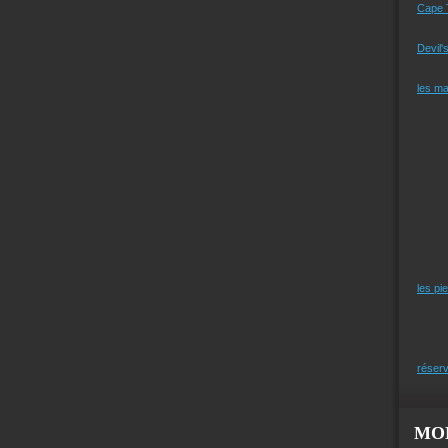
Cape 
Devil'
les m
les pi
réserv
MO