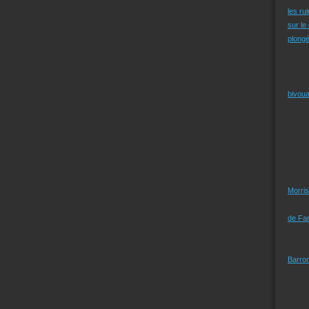
les ru
sur le
plongé
bivoua
Morris
de Far
Barro