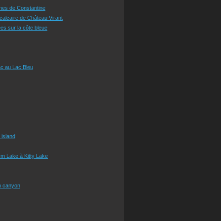
ines de Constantine
 calcaire de Château Virant
es sur la côte bleue
c au Lac Bleu
 island
m Lake à Kitty Lake
n canyon