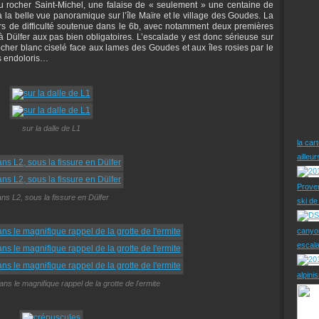
u rocher Saint-Michel, une falaise de « seulement » une centaine de
 la belle vue panoramique sur l’île Maïre et le village des Goudes. La
s de difficulté soutenue dans le 6b, avec notamment deux premières
 à Dülfer aux pas bien obligatoires. L’escalade y est donc sérieuse sur
cher blanc ciselé face aux lames des Goudes et aux îles rosies par le
ls endoloris…
sur la dalle de L1
la car
ailleu
Prove
ns L2, sous la fissure en Dülfer
ski d
canyo
escal
alpini
ans le magnifique rappel de la grotte de l'ermite