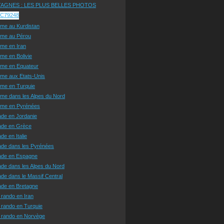
AGNES : LES PLUS BELLES PHOTOS
sme au Kurdistan
sme au Pérou
sme en Iran
sme en Bolivie
sme en Equateur
sme aux Etats-Unis
sme en Turquie
sme dans les Alpes du Nord
isme en Pyrénées
ade en Jordanie
ade en Grèce
de en Italie
ade dans les Pyrénées
ade en Espagne
de dans les Alpes du Nord
de dans le Massif Central
ade en Bretagne
 rando en Iran
 rando en Turquie
e rando en Norvège