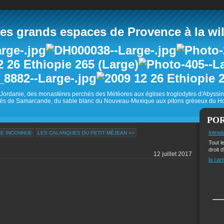
 grands espaces de Provence à la wild
Jordanie, des monastères perchés des Météores aux églises troglodytes d'Abyss
és de Samarcande, du sable blanc du Nouveau-Mexique aux pitons gréseux du Ho
PO
Introd
LE INCONNUE
LES CALANQUES DU PETIT MÉJEAN >>
Tout l
droit d
12 juillet 2017
la cart