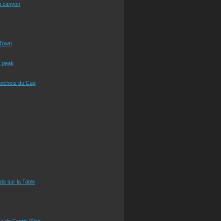
n canyon
Town
s peak
anchots du Cap
eds sur la Table
e de Faerie Glen