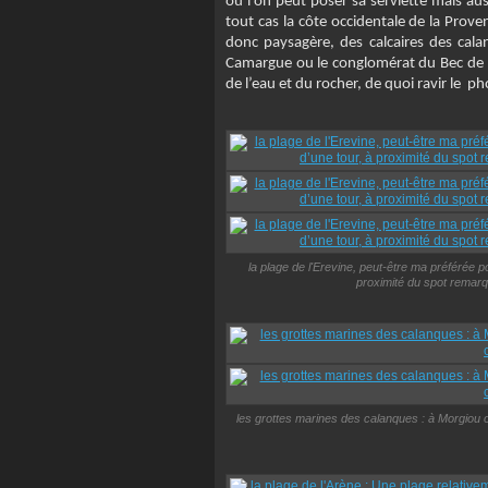
où l’on peut poser sa serviette mais a
tout cas la côte occidentale de la Prove
donc paysagère, des calcaires des cal
Camargue ou le conglomérat du Bec de l’A
de l’eau et du rocher, de quoi ravir le 
la plage de l'Erevine, peut-être ma préférée p
proximité du spot remar
les grottes marines des calanques : à Morgiou 