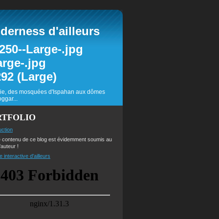
erness d'ailleurs
inie, des mosquées d'Ispahan aux dômes
ggar...
RTFOLIO
uction
e contenu de ce blog est évidemment soumis au
'auteur !
e interactive d'ailleurs