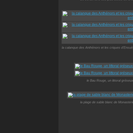
la calanque des Anthénors et les criques d'Ensuès 
le Bau Rouge, un littoral gréseux
la plage de sable blanc de Monasterio 