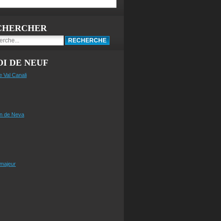
CHERCHER
I DE NEUF
e Val Canali
n de Neva
 majeur