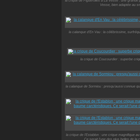
la crique de Figuerolles à La Vesse : une grande
Vesse, bien adaptée au sno
la calanque d'En Vau : la célébrissime, surfréq
la crique de Coucourdier : superbe criq
la calanque de Sormiou : presqu'aussi connue q
la crique de l'Establon : une crique magnifique a
Ce serait l'une des plus belles de la 