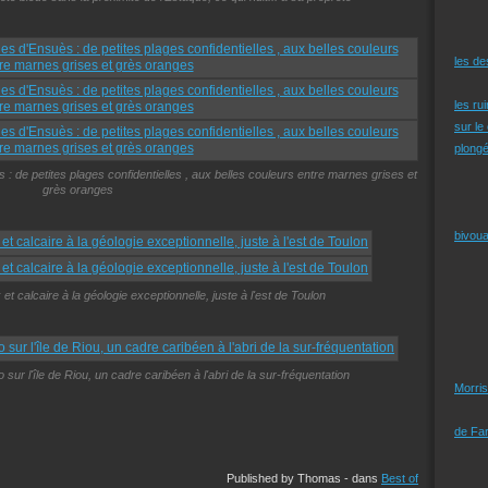
les d
les ru
sur le
plongé
: de petites plages confidentielles , aux belles couleurs entre marnes grises et
grès oranges
bivoua
 et calcaire à la géologie exceptionnelle, juste à l'est de Toulon
sur l'île de Riou, un cadre caribéen à l'abri de la sur-fréquentation
Morris
de Far
Published by Thomas
-
dans
Best of