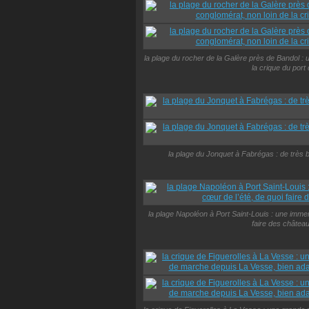
la plage du rocher de la Galère près de Bandol : u
la crique du port
la plage du Jonquet à Fabrégas : de très b
la plage Napoléon à Port Saint-Louis : une imme
faire des château