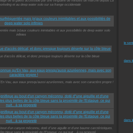
 plage de la galets accessible par une vingtaine de minutes de marche depuis La
rkeling et au deep water solo sur sa frange occidentale
uentée mais (e)aux couleurs inimitables et aux possibilités de deep water solo
infinies
le sen
ue d'accès délicat, et donc presque toujours déserte sur la côte bleue
dans 
u'En Vau, aux eaux presqu'aussi azuréennes, mais avec son caractère propre !
dans 
u bout d'un canyon méconnu, doté d"une aiguille et d'une baume carctéristiques.
côte bleue sans la proximité de l'Estaque, ce qui nuit... à sa propreté