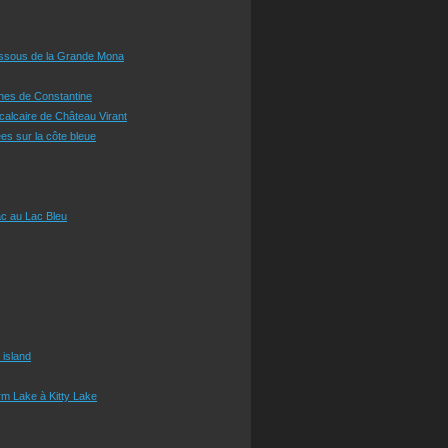
essous de la Grande Mona
ines de Constantine
 calcaire de Château Virant
es sur la côte bleue
c au Lac Bleu
 island
m Lake à Kitty Lake