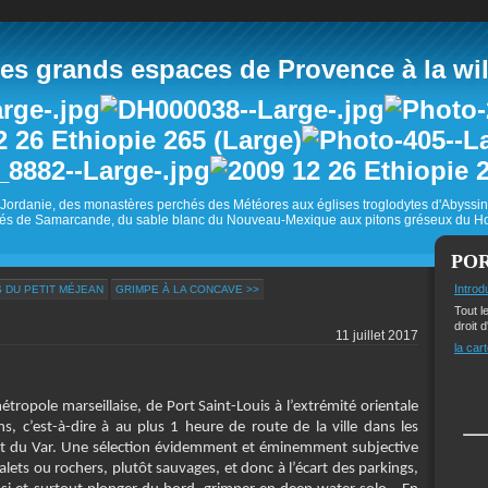
 grands espaces de Provence à la wild
Jordanie, des monastères perchés des Météores aux églises troglodytes d'Abyss
és de Samarcande, du sable blanc du Nouveau-Mexique aux pitons gréseux du Ho
PO
Introd
 DU PETIT MÉJEAN
GRIMPE À LA CONCAVE >>
Tout l
droit d
11 juillet 2017
la cart
tropole marseillaise, de Port Saint-Louis à l’extrémité orientale
s, c’est-à-dire à au plus 1 heure de route de la ville dans les
 du Var. Une sélection évidemment et éminemment subjective
alets ou rochers, plutôt sauvages, et donc à l’écart des parkings,