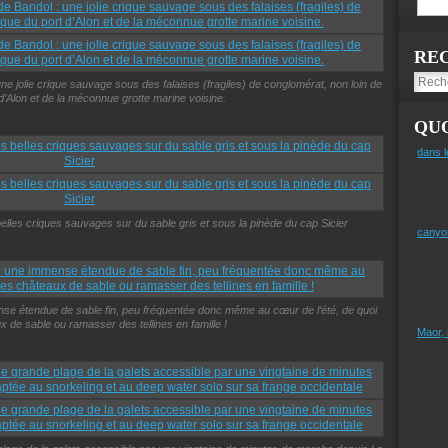
RE
ne jolie crique sauvage sous des falaises (fragiles) de conglomérat, non loin de
 d’Alon et de la méconnue grotte marine voisine.
QUO
dans l
elles criques sauvages sur du sable gris et sous la pinède du cap Sicier
canyo
nse étendue de sable fin, peu fréquentée donc même au cœur de l’été, de quoi
x de sable ou ramasser des tellines en famille !
Maor,