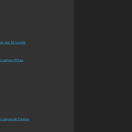
tier des 52 tunnels
le canyon d'Orsa
le canyon de Foresto