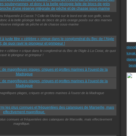
eu fréquentée à Cassis ? Celle de l’Arène sur le bord est de son golfe, sous
 donc à la belle géologie faite de blocs de grès orange posés sur des marnes
 réserve intégrale de pêche et de chasse sous-marine
plong
 titre « célèbre » crique dans le conglomérat du Bec de l’Aigle à La Ciotat, de quoi
kayak
ravir le plongeur et grimpeur !
plage
besti
 magnifiques plages, criques et grottes marines à l'ouest de la Madrague
s plus connues et fréquentées des calanques de Marseille, mais effectivement
magnifique.