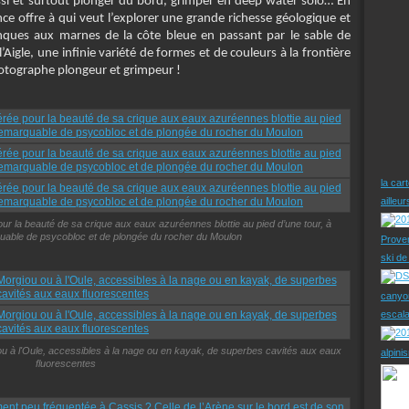
ussi et surtout plonger du bord, grimper en deep water solo… En
nce offre à qui veut l’explorer une grande richesse géologique et
anques aux marnes de la côte bleue en passant par le sable de
igle, une infinie variété de formes et de couleurs à la frontière
photographe plongeur et grimpeur !
la car
ailleu
our la beauté de sa crique aux eaux azuréennes blottie au pied d’une tour, à
quable de psycobloc et de plongée du rocher du Moulon
Prove
ski d
canyo
escal
ou à l'Oule, accessibles à la nage ou en kayak, de superbes cavités aux eaux
alpini
fluorescentes