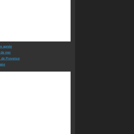
ée apnée
 de mer
s de Provence
aire