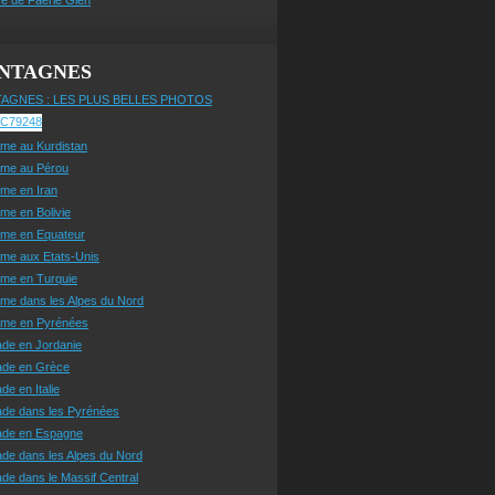
NTAGNES
AGNES : LES PLUS BELLES PHOTOS
sme au Kurdistan
sme au Pérou
sme en Iran
sme en Bolivie
sme en Equateur
sme aux Etats-Unis
sme en Turquie
sme dans les Alpes du Nord
isme en Pyrénées
ade en Jordanie
ade en Grèce
de en Italie
ade dans les Pyrénées
ade en Espagne
de dans les Alpes du Nord
de dans le Massif Central