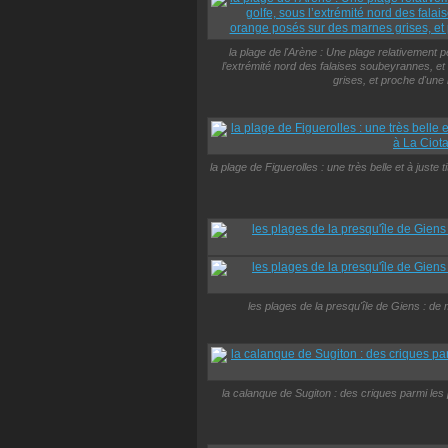
la plage de l'Arène : Une plage relativement p
l’extrémité nord des falaises soubeyrannes, et
grises, et proche d'une
la plage de Figuerolles : une très belle et à juste
les plages de la presqu'île de Giens : de
la calanque de Sugiton : des criques parmi le