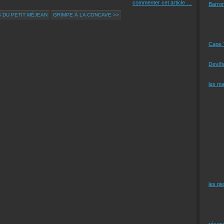
commenter cet article
…
Barro
 DU PETIT MÉJEAN
GRIMPE À LA CONCAVE >>
Cape 
Devil'
les m
les pi
réserv