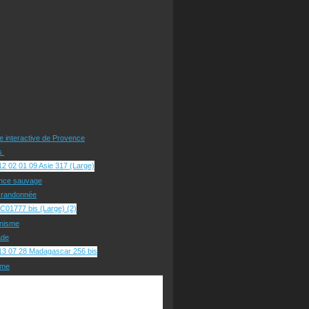
te interactive de Provence
rs
nce sauvage
e randonnée
nisme
ade
sme