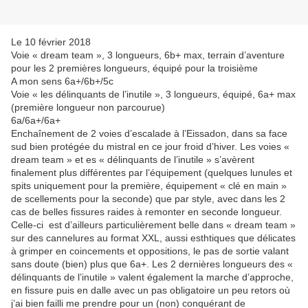
Le 10 février 2018
Voie « dream team », 3 longueurs, 6b+ max, terrain d’aventure
pour les 2 premières longueurs, équipé pour la troisième
A mon sens 6a+/6b+/5c
Voie « les délinquants de l’inutile », 3 longueurs, équipé, 6a+ max
(première longueur non parcourue)
6a/6a+/6a+
Enchaînement de 2 voies d’escalade à l’Eissadon, dans sa face
sud bien protégée du mistral en ce jour froid d’hiver. Les voies «
dream team » et es « délinquants de l’inutile » s’avèrent
finalement plus différentes par l’équipement (quelques lunules et
spits uniquement pour la première, équipement « clé en main »
de scellements pour la seconde) que par style, avec dans les 2
cas de belles fissures raides à remonter en seconde longueur.
Celle-ci est d’ailleurs particulièrement belle dans « dream team »
sur des cannelures au format XXL, aussi esthtiques que délicates
à grimper en coincements et oppositions, le pas de sortie valant
sans doute (bien) plus que 6a+. Les 2 dernières longueurs des «
délinquants de l’inutile » valent également la marche d’approche,
en fissure puis en dalle avec un pas obligatoire un peu retors où
j’ai bien failli me prendre pour un (non) conquérant de