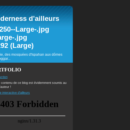
erness d'ailleurs
inie, des mosquées d'Ispahan aux dômes
ggar...
RTFOLIO
uction
e contenu de ce blog est évidemment soumis au
'auteur !
e interactive d'ailleurs