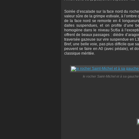
Soirée d’escalade sur la face nord du roche
valeur sûre de la grimpe estivale, à l’ombr
de la face nord se remonte en 4 longueurs
dalles suspendues, et on profite d’une be
homogène dans le niveau 5c/6a à l’except
offrent de beaux passages : dièdre d’aragon
traversée gazeuse sur vire suspendue en L3,
Bref, une belle voie, pas plus difficile que 
peuvent se faire en A0 (avec pédale), et do
classique méritée.
le rocher Saint-Michel et à sa gauche