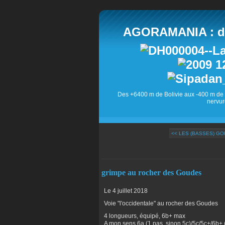
AGORAMANIA : des
Des +6400 m de Bolivie aux -400 m de 
nervur
<< LES (BASSES) GO
grimpe au rocher des Goudes
Le 4 juillet 2018
Voie "l'occidentale" au rocher des Goudes
4 longueurs, équipé, 6b+ max
A mon sens 6a (1 pas, sinon 5c)/5c/5c+/6b+ 