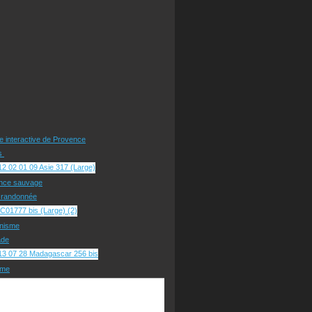
te interactive de Provence
rs
nce sauvage
e randonnée
nisme
ade
sme