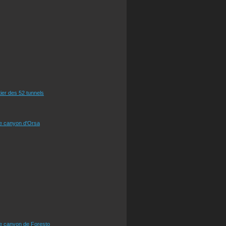
tier des 52 tunnels
le canyon d'Orsa
le canyon de Foresto