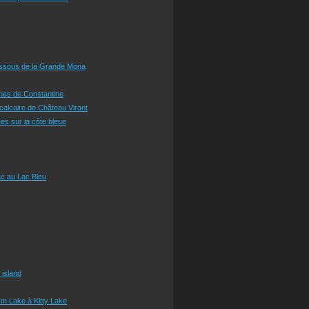
essous de la Grande Mona
ines de Constantine
 calcaire de Château Virant
es sur la côte bleue
c au Lac Bleu
 island
m Lake à Kitty Lake