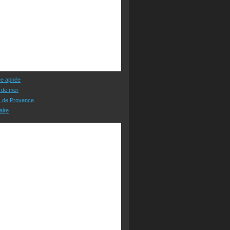
ée apnée
 de mer
s de Provence
aire