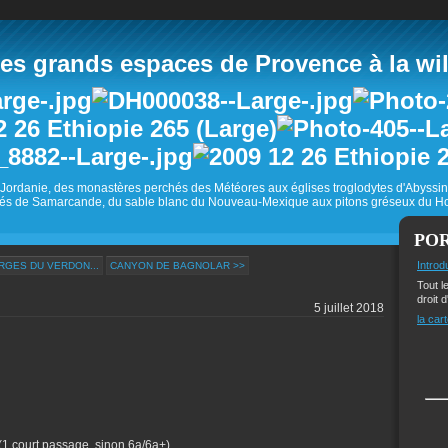
 grands espaces de Provence à la wild
Jordanie, des monastères perchés des Météores aux églises troglodytes d'Abyss
és de Samarcande, du sable blanc du Nouveau-Mexique aux pitons gréseux du Ho
PO
Introd
RGES DU VERDON...
CANYON DE BAGNOLAR >>
Tout l
droit d
5 juillet 2018
la cart
(1 court passage, sinon 6a/6a+)