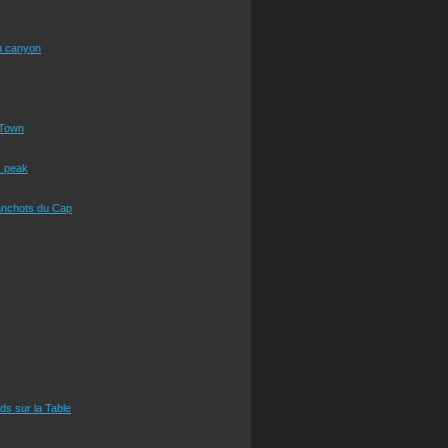
n canyon
Town
s peak
anchots du Cap
eds sur la Table