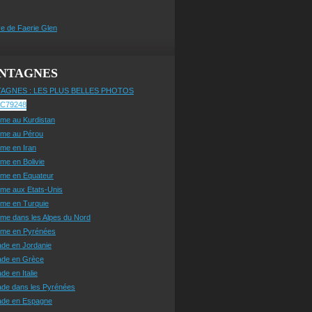
e de Faerie Glen
NTAGNES
AGNES : LES PLUS BELLES PHOTOS
sme au Kurdistan
sme au Pérou
sme en Iran
sme en Bolivie
sme en Equateur
sme aux Etats-Unis
sme en Turquie
sme dans les Alpes du Nord
isme en Pyrénées
ade en Jordanie
ade en Grèce
de en Italie
ade dans les Pyrénées
ade en Espagne