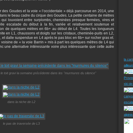
r des Goudes et la voie « l’occidentale » déjà parcourue en 2014, une
e dans le beau cadre du cirque des Goudes. La petite centaine de mètres
 qui louvoient entre surplombs, cheminées presque fermées, vires et
lle escalade du début à la fin, variée et relativement soutenue et
ion de quelques mètres en 6b+ au début de L4. Toutes les longueurs
ite en L1, chaussons et doigts sur les cristaux, cheminée-puits en L2,
 et dalle suspendue en L4 après le pas bloc en 6b+ sur rocher gras et.
sa voisine de « la voie Barrin » mis à part les quelques mètres de L4 qui
nc une alternative intéressante voire plus intéressante que cette autre
la car
ailleu
 le toit gravi la semaine précédente dans les "murmures du silence"
Prove
ski d
canyo
dans la niche de L2
escal
alpini
le pas de traversée de L3