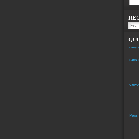
RE
QUO
canyo
dans l
canyo
Maor,