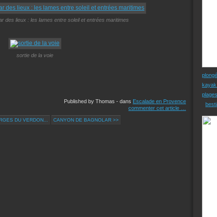
r des lieux : les lames entre soleil et entrées maritimes
sortie de la voie
plong
kayak
plage
Published by Thomas
-
dans
Escalade en Provence
besti
commenter cet article
…
RGES DU VERDON...
CANYON DE BAGNOLAR >>