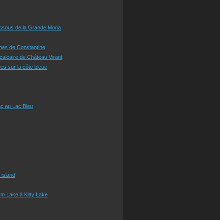
essous de la Grande Mona
ines de Constantine
 calcaire de Château Virant
es sur la côte bleue
c au Lac Bleu
 island
m Lake à Kitty Lake