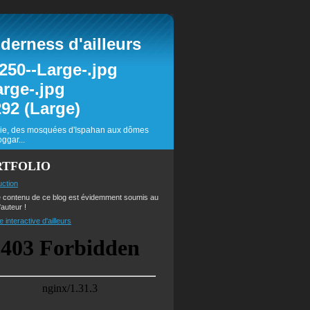
erness d'ailleurs
inie, des mosquées d'Ispahan aux dômes
ggar...
RTFOLIO
uction
e contenu de ce blog est évidemment soumis au
'auteur !
e interactive d'ailleurs