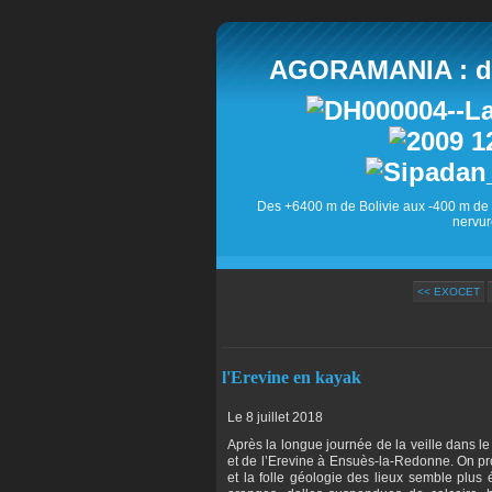
AGORAMANIA : des
Des +6400 m de Bolivie aux -400 m de 
nervur
<< EXOCET
l'Erevine en kayak
Le 8 juillet 2018
Après la longue journée de la veille dans l
et de l’Erevine à Ensuès-la-Redonne. On pro
et la folle géologie des lieux semble plus 