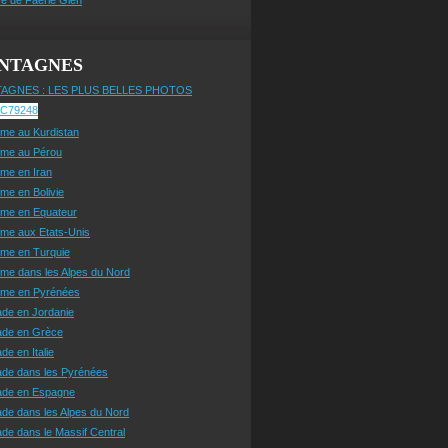
NTAGNES
AGNES : LES PLUS BELLES PHOTOS
sme au Kurdistan
sme au Pérou
sme en Iran
sme en Bolivie
sme en Equateur
sme aux Etats-Unis
sme en Turquie
sme dans les Alpes du Nord
isme en Pyrénées
ade en Jordanie
ade en Grèce
de en Italie
ade dans les Pyrénées
ade en Espagne
de dans les Alpes du Nord
de dans le Massif Central