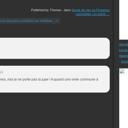
Published by Thomas
-
dans
Kayak de mer en Provence
commenter cet article
…
LES (BASSES) GORGES DU VERDON... >>
plong
kayak
plage
besti
50
es, moi je ne porte pas la jupe ! A quand une virée commune à