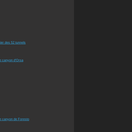
tier des 52 tunnels
le canyon d'Orsa
le canyon de Foresto