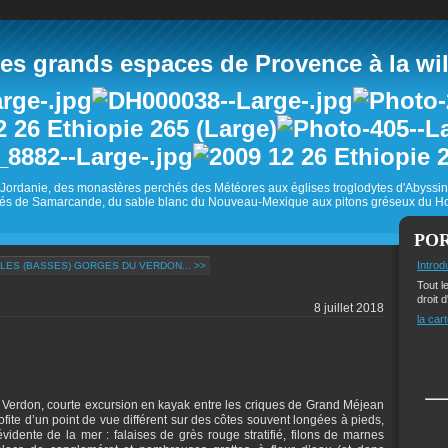
 grands espaces de Provence à la wild
Jordanie, des monastères perchés des Météores aux églises troglodytes d'Abyss
és de Samarcande, du sable blanc du Nouveau-Mexique aux pitons gréseux du Ho
PO
Introd
LES (BASSES) GORGES DU VERDON... >>
Tout l
droit d
8 juillet 2018
la cart
e Verdon, courte excursion en kayak entre les criques de Grand Méjean
fite d’un point de vue différent sur des côtes souvent longées à pieds,
évidente de la mer : falaises de grès rouge stratifié, filons de marnes