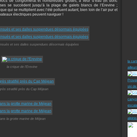
blocs de conglomérat et nombreuses grottes, à fleur d’eau (et donc
ises se succèdent jusqu’à la plage de galets blancs de l’Erevine ;
 qui se multiplient avec l’été polluent autant, bien loin de l’air pur et
bateaux électriques peuvent naviguer !
 d'Ensuès et ses dalles suspendues désormais équipées
la car
la crique de l'Erevine
ailleu
Prove
ski d
grès stratifié près du Cap Méjean
canyo
escal
alpini
ans la grotte marine de Méjean