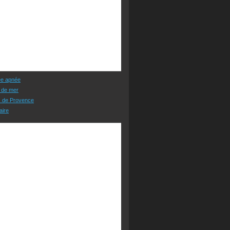
ée apnée
 de mer
s de Provence
aire