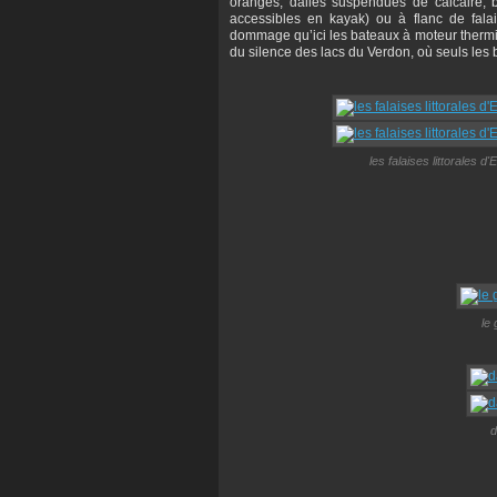
oranges, dalles suspendues de calcaire, 
accessibles en kayak) ou à flanc de fala
dommage qu’ici les bateaux à moteur thermique
du silence des lacs du Verdon, où seuls les 
les falaises littorales
le 
d