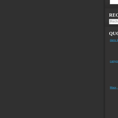
RE
QUO
dans l
canyo
Maor,