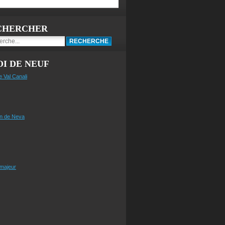
CHERCHER
I DE NEUF
e Val Canali
n de Neva
 majeur