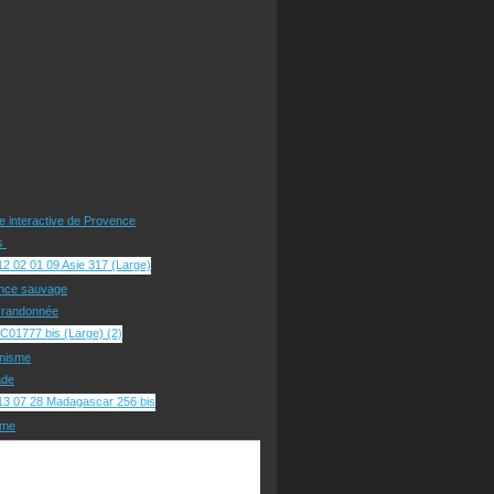
te interactive de Provence
rs
nce sauvage
e randonnée
nisme
ade
sme