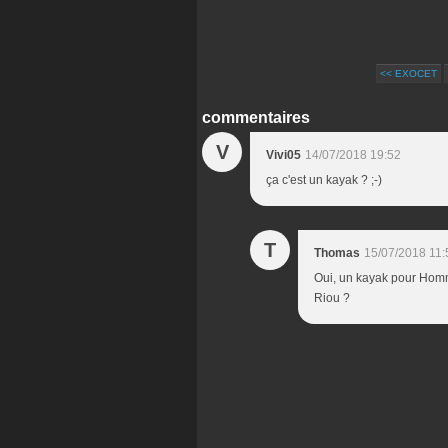
<< EXOCET
commentaires
V
Vivi05
14/07/2018 19:52
ça c'est un kayak ? ;-)
T
Thomas
15/07/2018 11:
Oui, un kayak pour Homm
Riou ?