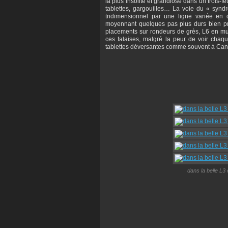
la plus insolite et grandiose dans un trois-fe
tablettes, gargouilles… La voie du « syn
tridimensionnel par une ligne variée en d
moyennant quelques pas plus durs bien pro
placements sur rondeurs de grès, L6 en mur
ces falaises, malgré la peur de voir cha
tablettes déversantes comme souvent à Cana
dans la belle L3