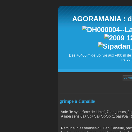
AGORAMANIA : des
Des +6400 m de Bolivie aux -400 m de 
nervur
<< SK
grimpe à Canaille
Voie "le syndrôme de Lime", 7 longueurs, é
A mon sens 6a+/6b+/6a+/6b/6b (1 pas)/6a+ 
Retour sur les falaises du Cap Canaille, près