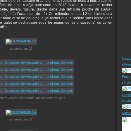
uilles de grès, calcaire et conglomérat sculpté en trous à nids d’abeille,
drôme de Lime » déjà parcourue en 2013 louvoie à travers ce rocher
alle, dévers, fissure, dièdre dans une difficulté proche du 6a/6a+
tégés (à l’exception de L2). On retiendra surtout L2 en traversée à
 raide et fin de poudingue (le rocher que je préfère sans doute dans
que galet se déchausser sous les mains ou les chaussons) ou L7 en
ille !
au départ de L2
la car
ailleu
Prove
ski d
canyo
 en traversée déversante sur rondeurs de grès
escal
alpini
au départ de L4