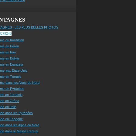
NTAGNES
AGNES : LES PLUS BELLES PHOTOS
sme au Kurdistan
sme au Pérou
sme en Iran
sme en Bolivie
sme en Equateur
sme aux Etats-Unis
sme en Turquie
sme dans les Alpes du Nord
isme en Pyrénées
ade en Jordanie
ade en Grèce
de en Italie
ade dans les Pyrénées
ade en Espagne
de dans les Alpes du Nord
de dans le Massif Central