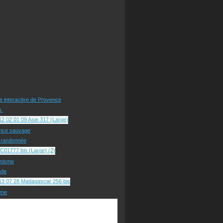
te interactive de Provence
rs
nce sauvage
e randonnée
nisme
ade
sme