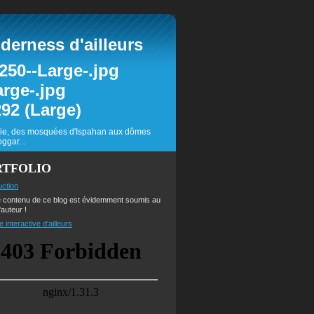
erness d'ailleurs
inie, des mosquées d'Ispahan aux dômes
ggar...
RTFOLIO
uction
e contenu de ce blog est évidemment soumis au
'auteur !
e interactive d'ailleurs