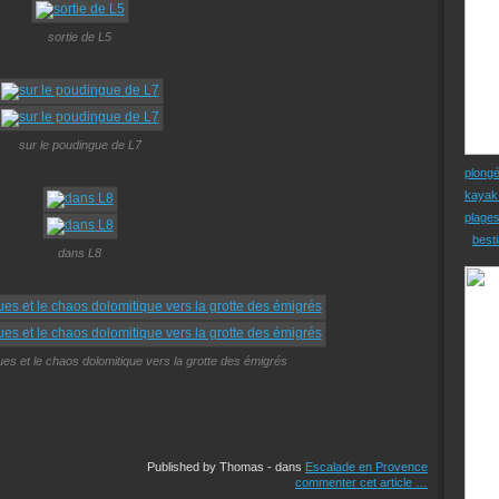
sortie de L5
sur le poudingue de L7
plong
kayak
plage
besti
dans L8
ues et le chaos dolomitique vers la grotte des émigrés
Published by Thomas
-
dans
Escalade en Provence
commenter cet article
…