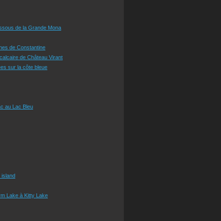
essous de la Grande Mona
ines de Constantine
 calcaire de Château Virant
es sur la côte bleue
c au Lac Bleu
 island
m Lake à Kitty Lake