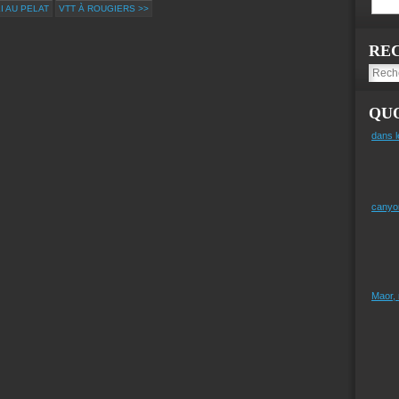
I AU PELAT
VTT À ROUGIERS >>
RE
QUO
dans l
canyo
Maor,