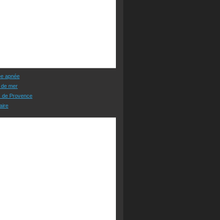
ée apnée
 de mer
s de Provence
aire