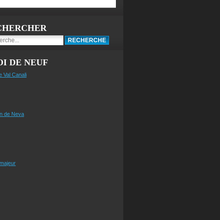
CHERCHER
I DE NEUF
e Val Canali
n de Neva
 majeur