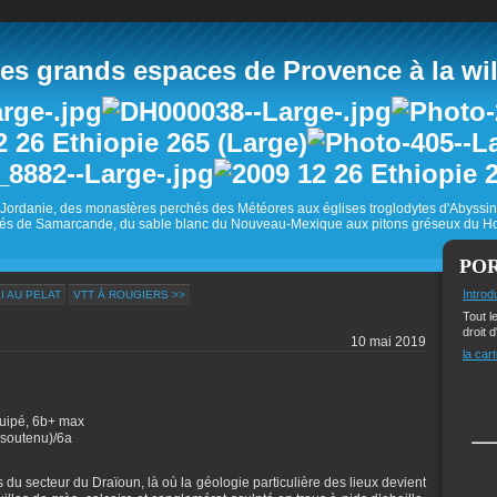
 grands espaces de Provence à la wild
Jordanie, des monastères perchés des Météores aux églises troglodytes d'Abyss
és de Samarcande, du sable blanc du Nouveau-Mexique aux pitons gréseux du Ho
PO
Introd
I AU PELAT
VTT À ROUGIERS >>
Tout l
droit d
10 mai 2019
la cart
quipé, 6b+ max
(soutenu)/6a
 du secteur du Draïoun, là où la géologie particulière des lieux devient