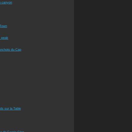
n canyon
Town
s peak
anchots du Cap
eds sur la Table
e de Faerie Glen