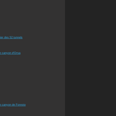
tier des 52 tunnels
le canyon d'Orsa
le canyon de Foresto