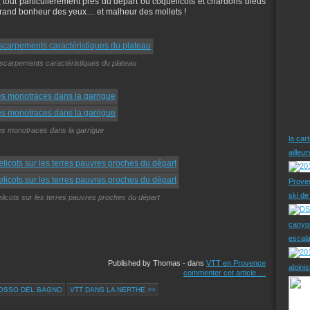
, tout particulièrement près du départ où coquelicots et chardons bleus
grand bonheur des yeux… et malheur des mollets !
scarpements caractéristiques du plateau
es monotraces dans la garrigue
la car
ailleu
Prove
ski d
licots sur les terres pauvres proches du départ
canyo
escal
Published by Thomas
-
dans
VTT en Provence
alpini
commenter cet article
…
FOSSO DEL BAGNO
VTT DANS LA NERTHE >>