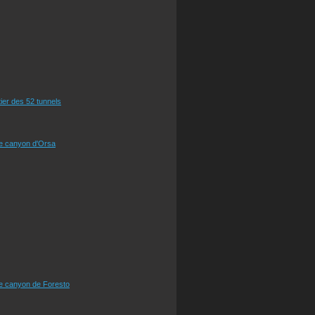
tier des 52 tunnels
le canyon d'Orsa
le canyon de Foresto