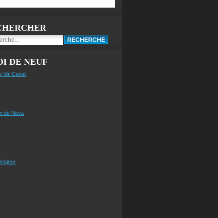
CHERCHER
I DE NEUF
e Val Canali
n de Neva
 majeur