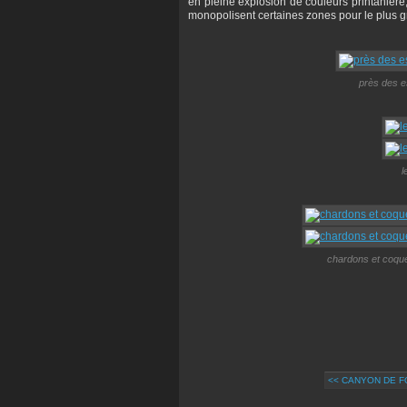
en pleine explosion de couleurs printanière
monopolisent certaines zones pour le plus 
près des e
l
chardons et coque
<< CANYON DE 