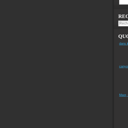
RE
QUO
dans l
canyo
Maor,