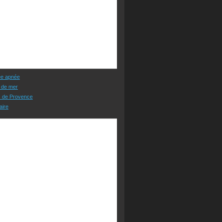
ée apnée
 de mer
s de Provence
aire