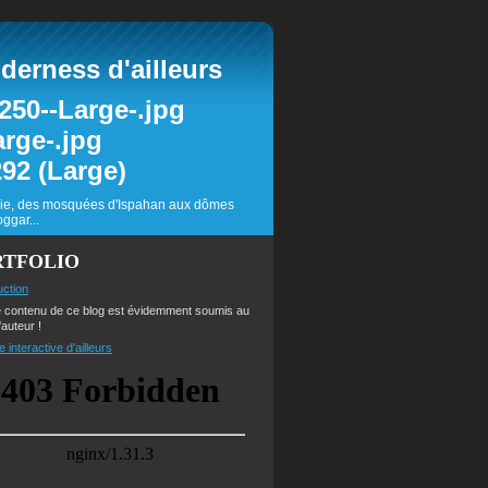
erness d'ailleurs
inie, des mosquées d'Ispahan aux dômes
ggar...
RTFOLIO
uction
e contenu de ce blog est évidemment soumis au
'auteur !
e interactive d'ailleurs