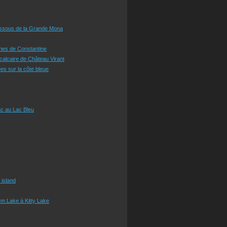
essous de la Grande Mona
ines de Constantine
 calcaire de Château Virant
es sur la côte bleue
c au Lac Bleu
 island
m Lake à Kitty Lake