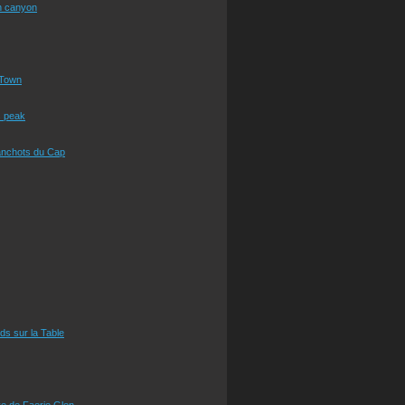
n canyon
Town
s peak
anchots du Cap
eds sur la Table
e de Faerie Glen