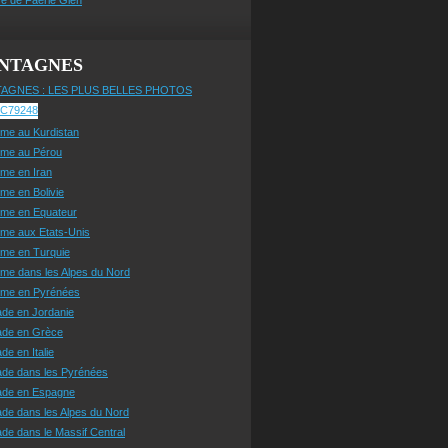
NTAGNES
AGNES : LES PLUS BELLES PHOTOS
sme au Kurdistan
sme au Pérou
sme en Iran
sme en Bolivie
sme en Equateur
sme aux Etats-Unis
sme en Turquie
sme dans les Alpes du Nord
isme en Pyrénées
ade en Jordanie
ade en Grèce
de en Italie
ade dans les Pyrénées
ade en Espagne
de dans les Alpes du Nord
de dans le Massif Central