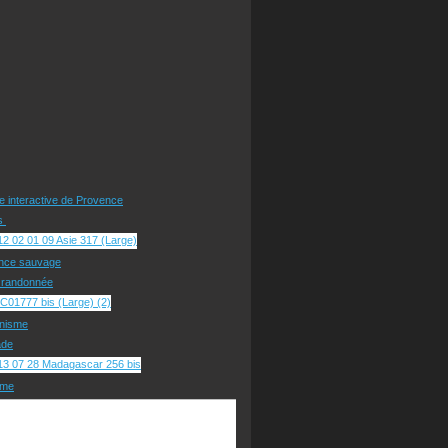
te interactive de Provence
rs
nce sauvage
e randonnée
nisme
ade
sme