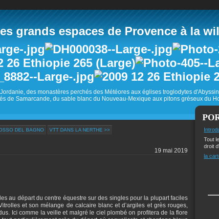
 grands espaces de Provence à la wild
Jordanie, des monastères perchés des Météores aux églises troglodytes d'Abyss
és de Samarcande, du sable blanc du Nouveau-Mexique aux pitons gréseux du Ho
PO
Introd
FOSSO DEL BAGNO
VTT DANS LA NERTHE >>
Tout l
droit d
19 mai 2019
la cart
es au départ du centre équestre sur des singles pour la plupart faciles
Vitrolles et son mélange de calcaire blanc et d’argiles et grès rouges,
s. Ici comme la veille et malgré le ciel plombé on profitera de la flore