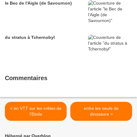
le Bec de l'Aigle (de Savournon)
du stratus à Tchernobyl
Commentaires
< en VTT sur les crêtes de
entre les oeufs de
l'Etoile
dinosaure >
Hébergé par Overblog