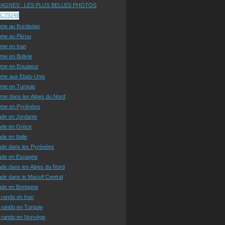
AGNES : LES PLUS BELLES PHOTOS
sme au Kurdistan
sme au Pérou
sme en Iran
sme en Bolivie
sme en Equateur
sme aux Etats-Unis
sme en Turquie
sme dans les Alpes du Nord
isme en Pyrénées
ade en Jordanie
ade en Grèce
de en Italie
ade dans les Pyrénées
ade en Espagne
de dans les Alpes du Nord
de dans le Massif Central
ade en Bretagne
 rando en Iran
 rando en Turquie
e rando en Norvège