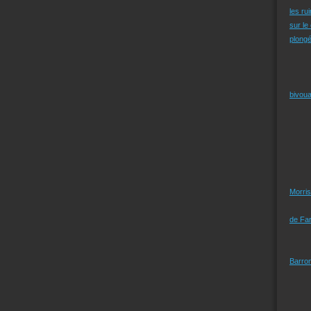
les ru
sur le
plongé
bivoua
Morris
de Far
Barro