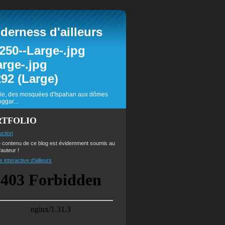
erness d'ailleurs
inie, des mosquées d'Ispahan aux dômes
ggar...
RTFOLIO
uction
e contenu de ce blog est évidemment soumis au
'auteur !
e interactive d'ailleurs