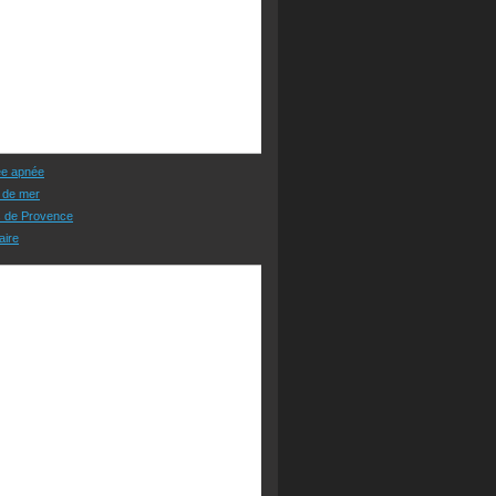
ée apnée
 de mer
s de Provence
aire