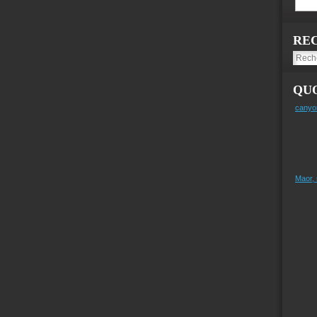
RE
QUO
canyo
Maor,