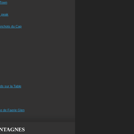
Town
s peak
anchots du Cap
eds sur la Table
e de Faerie Glen
NTAGNES