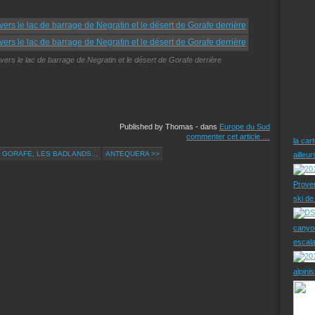
rs le lac de barrage de Negratin et le désert de Gorafe derrière
Published by Thomas
-
dans
Europe du Sud
commenter cet article
…
la car
 GORAFE, LES BADLANDS...
ANTEQUERA >>
ailleu
Prove
ski d
canyo
escal
alpini