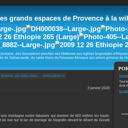
 grands espaces de Provence à la wild
Jordanie, des monastères perchés des Météores aux églises troglodytes d'Abyss
és de Samarcande, du sable blanc du Nouveau-Mexique aux pitons gréseux du Ho
PO
Introd
 GORAFE, LES BADLANDS...
ANTEQUERA >>
Tout l
droit d
3 janvier 2020
la cart
 une montagne isolée tabulaire qui domine de 600 mètres les hauts-
t de vue sur le lac de barrage de Negratin devant le désert de Gorafe