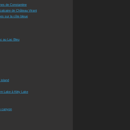
ines de Constantine
 calcaire de Château Virant
es sur la côte bleue
c au Lac Bleu
 island
m Lake à Kitty Lake
n canyon