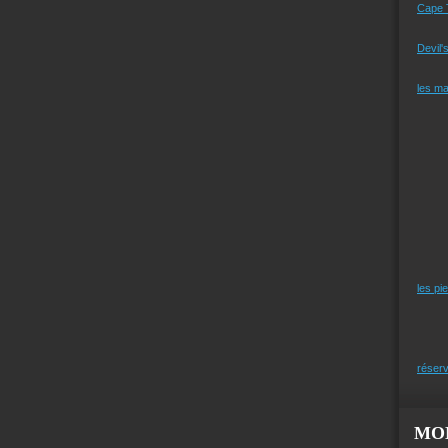
Cape 
Devil'
les m
les pi
réserv
MO