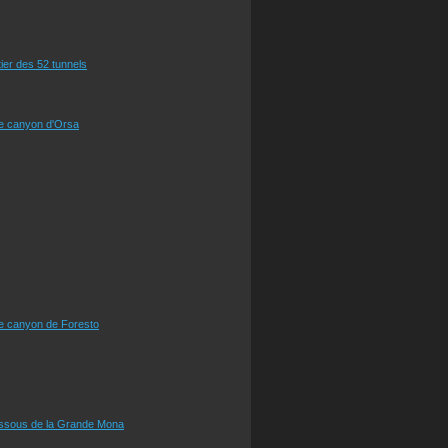
tier des 52 tunnels
le canyon d'Orsa
le canyon de Foresto
essous de la Grande Mona