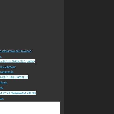
te interactive de Provence
rs
nce sauvage
e randonnée
nisme
ade
sme