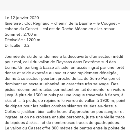
Le 12 janvier 2020
Itinéraire : Clot Regnaud – chemin de la Baume – le Cougnet –
cabane du Casset – col est de Roche Méane en aller-retour
Sommet : 2700 m
Dénivelée : 1200 m
Difficulté : 3.2
Journée de ski de randonnée à la découverte d’un secteur inédit
pour moi, celui du vallon de Reyssas dans l’extrême sud des
Ecrins. Un parking à basse altitude, un accès ingrat par une forêt
dense et raide exposée au sud et donc rapidement déneigée,
donne à ce secteur pourtant proche du lac de Serre-Ponçon et
dominant un secteur urbanisé un caractère très sauvage. Des
pistes récemment refaites permettent en fait de monter en voiture
jusqu’à plus de 1500 m puis par une longue traversée à flancs, à
skis et … à pieds, de rejoindre le verrou du vallon à 1900 m, point
de départ pour les belles combes skiantes situées au-dessus.
Celles-ci justifient bien cette heure d’approche un peu sanglier et
ingrate, et on ne croisera ensuite personne, juste une vieille trace
de bipèdes à skis… et de nombreuses traces de quadrupèdes.
Le vallon du Casset offre 800 mètres de pentes entre la pointe de