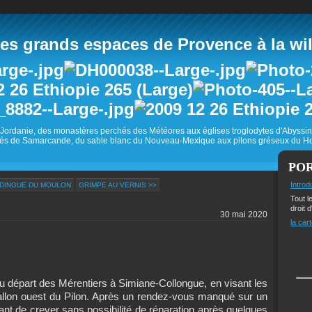
 grands espaces de Provence à la wild
Jordanie, des monastères perchés des Météores aux églises troglodytes d'Abyss
és de Samarcande, du sable blanc du Nouveau-Mexique aux pitons gréseux du Ho
PO
Introd
UDINGUE DU MOULON
GRIMPE AU VERNIS >>
Tout l
droit d
30 mai 2020
la cart
u départ des Mérentiers à Simiane-Collongue, en visant les
 vallon ouest du Pilon. Après un rendez-vous manqué sur un
nt de crever sans possibilité de réparation après quelques