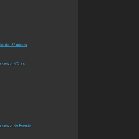
tier des 52 tunnels
le canyon d'Orsa
le canyon de Foresto