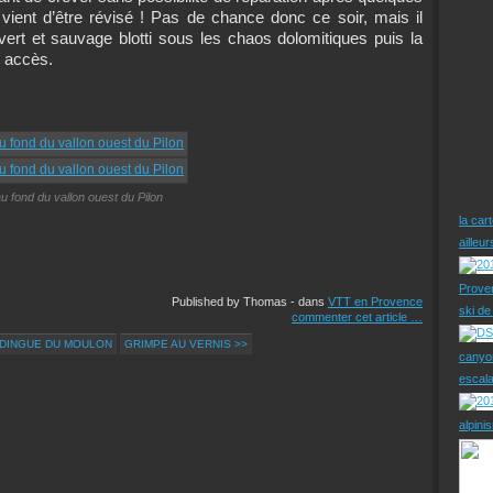
vient d’être révisé ! Pas de chance donc ce soir, mais il
vert et sauvage blotti sous les chaos dolomitiques puis la
e accès.
u fond du vallon ouest du Pilon
la car
ailleu
Prove
Published by Thomas
-
dans
VTT en Provence
ski d
commenter cet article
…
UDINGUE DU MOULON
GRIMPE AU VERNIS >>
canyo
escal
alpini