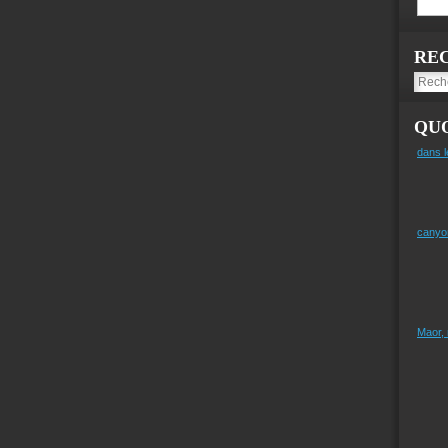
RE
QUO
dans l
canyo
Maor,