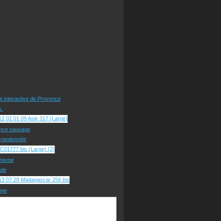
te interactive de Provence
rs
nce sauvage
e randonnée
nisme
ade
sme