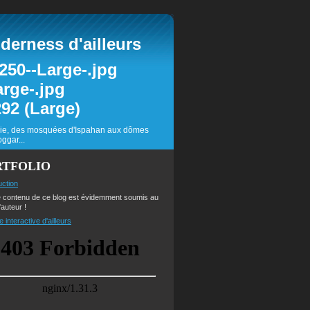
erness d'ailleurs
inie, des mosquées d'Ispahan aux dômes
ggar...
RTFOLIO
uction
e contenu de ce blog est évidemment soumis au
'auteur !
e interactive d'ailleurs