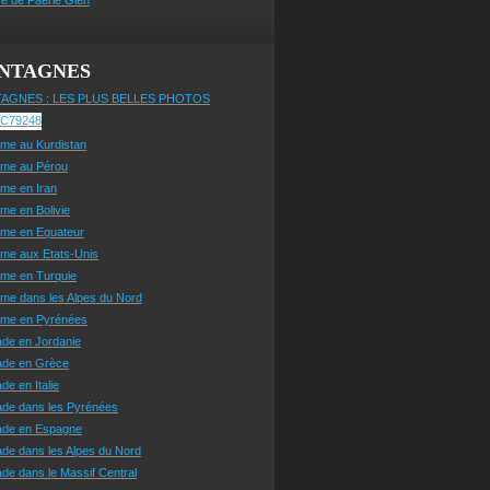
NTAGNES
AGNES : LES PLUS BELLES PHOTOS
sme au Kurdistan
sme au Pérou
sme en Iran
sme en Bolivie
sme en Equateur
sme aux Etats-Unis
sme en Turquie
sme dans les Alpes du Nord
isme en Pyrénées
ade en Jordanie
ade en Grèce
de en Italie
ade dans les Pyrénées
ade en Espagne
de dans les Alpes du Nord
de dans le Massif Central