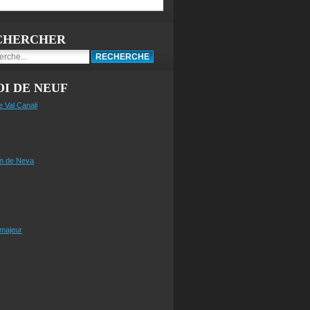
CHERCHER
I DE NEUF
e Val Canali
n de Neva
 majeur