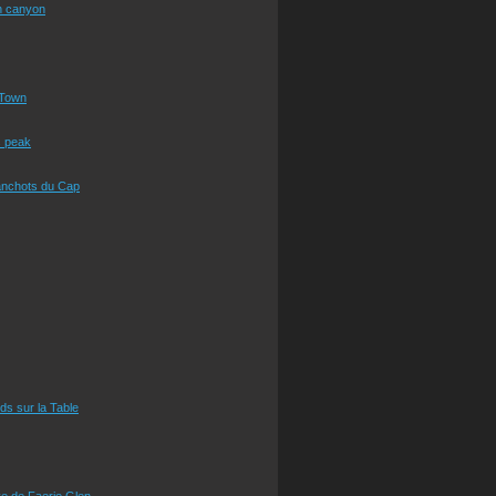
n canyon
Town
s peak
anchots du Cap
eds sur la Table
e de Faerie Glen