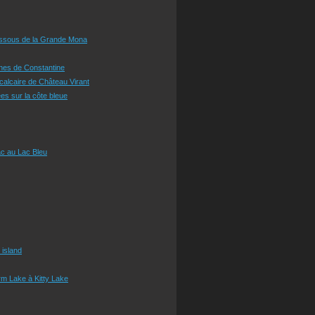
essous de la Grande Mona
ines de Constantine
 calcaire de Château Virant
es sur la côte bleue
c au Lac Bleu
 island
m Lake à Kitty Lake