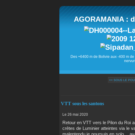
AGORAMANIA : des
Des +6400 m de Bolivie aux -400 m de 
nervur
<< SOUS LE PO
VTT sous les santons
Le 26 mai 2020
Retour en VTT vers le Pilon du Roi a
crêtes de Luminier atteintes via le
malentendu je poursuis en solo… ava