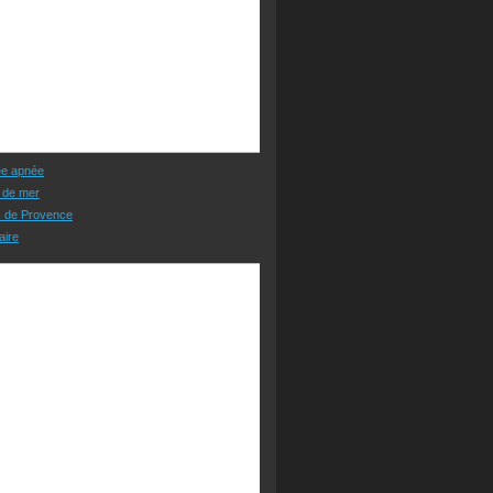
ée apnée
 de mer
s de Provence
aire