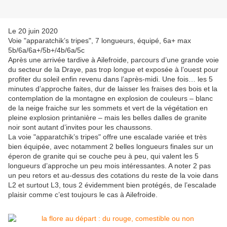
Le 20 juin 2020
Voie "apparatchik’s tripes", 7 longueurs, équipé, 6a+ max
5b/6a/6a+/5b+/4b/6a/5c
Après une arrivée tardive à Ailefroide, parcours d’une grande voie
du secteur de la Draye, pas trop longue et exposée à l’ouest pour
profiter du soleil enfin revenu dans l’après-midi. Une fois… les 5
minutes d’approche faites, dur de laisser les fraises des bois et la
contemplation de la montagne en explosion de couleurs – blanc
de la neige fraiche sur les sommets et vert de la végétation en
pleine explosion printanière – mais les belles dalles de granite
noir sont autant d’invites pour les chaussons.
La voie "apparatchik’s tripes" offre une escalade variée et très
bien équipée, avec notamment 2 belles longueurs finales sur un
éperon de granite qui se couche peu à peu, qui valent les 5
longueurs d’approche un peu mois intéressantes. A noter 2 pas
un peu retors et au-dessus des cotations du reste de la voie dans
L2 et surtout L3, tous 2 évidemment bien protégés, de l’escalade
plaisir comme c’est toujours le cas à Ailefroide.