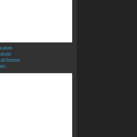
ée apnée
 de mer
s de Provence
aire