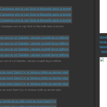
arpiagne vers le cap Sicié et Marseille dans la brume
plong
kayak
plage
besti
e vers le col Sabatier, calcaire sculpté façon taffonis
st du mont Saint-Cyr, le Ventoux brille au dernier plan