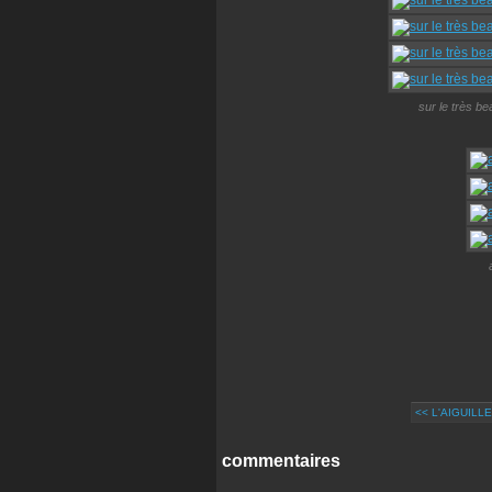
sur le très be
<< L'AIGUILL
commentaires