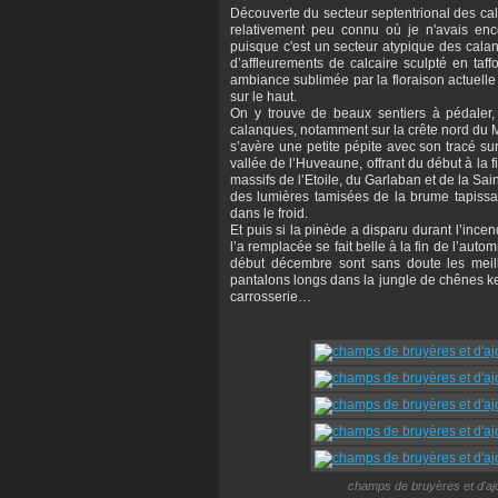
Découverte du secteur septentrional des cal
relativement peu connu où je n'avais en
puisque c'est un secteur atypique des cala
d’affleurements de calcaire sculpté en taf
ambiance sublimée par la floraison actuelle
sur le haut.
On y trouve de beaux sentiers à pédaler, s
calanques, notamment sur la crête nord du Mo
s’avère une petite pépite avec son tracé s
vallée de l’Huveaune, offrant du début à la f
massifs de l’Etoile, du Garlaban et de la Sa
des lumières tamisées de la brume tapissa
dans le froid.
Et puis si la pinède a disparu durant l’incen
l’a remplacée se fait belle à la fin de l’au
début décembre sont sans doute les meille
pantalons longs dans la jungle de chênes ker
carrosserie…
champs de bruyères et d'ajo