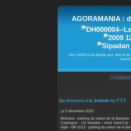
AGORAMANIA : des
Des +6400 m de Bolivie aux -400 m de 
nervur
<< L'AIGUILL
des bruyères à la dolomie en VTT
Le 5 décembre 2020
Itinéraire : parking du vallon de la Barasse
Carpiagne - col Sabatier - mont Saint-Cyr -
vigie - GR 2013 - parking du vallon de la Ba