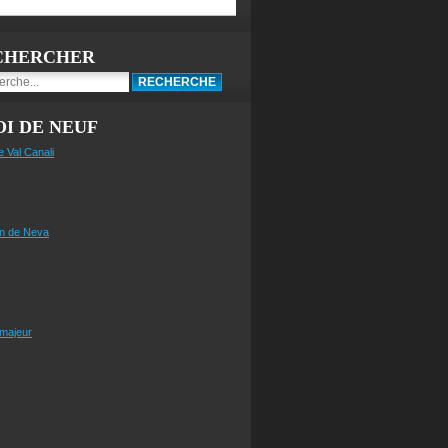
CHERCHER
I DE NEUF
e Val Canali
n de Neva
 majeur