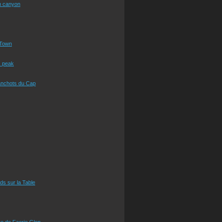
n canyon
Town
s peak
anchots du Cap
eds sur la Table
e de Faerie Glen