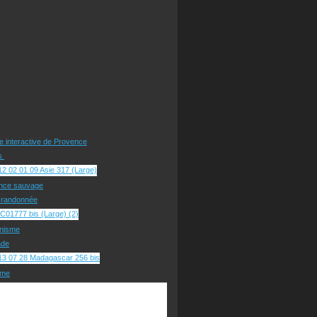
te interactive de Provence
rs
nce sauvage
e randonnée
nisme
ade
sme