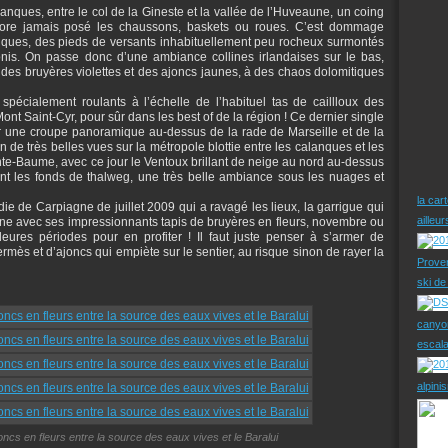
anques, entre le col de la Gineste et la vallée de l’Huveaune, un coing
core jamais posé les chaussons, baskets ou roues. C’est dommage
nques, des pieds de versants inhabituellement peu rocheux surmontés
fonis. On passe donc d’une ambiance collines irlandaises sur le bas,
 des bruyères violettes et des ajoncs jaunes, à des chaos dolomitiques
pécialement roulants à l’échelle de l’habituel tas de caillloux des
nt Saint-Cyr, pour sûr dans les best of de la région ! Ce dernier single
ur une croupe panoramique au-dessus de la rade de Marseille et de la
in de très belles vues sur la métropole blottie entre les calanques et les
inte-Baume, avec ce jour le Ventoux brillant de neige au nord au-dessus
nt les fonds de thalweg, une très belle ambiance sous les nuages et
la car
die de Carpiagne de juillet 2009 qui a ravagé les lieux, la garrigue qui
ailleu
tomne avec ses impressionnants tapis de bruyères en fleurs, novembre ou
ures périodes pour en profiter ! Il faut juste penser à s’armer de
mès et d’ajoncs qui empiète sur le sentier, au risque sinon de rayer la
Prove
ski d
canyo
escal
alpini
ncs en fleurs entre la source des eaux vives et le Baralui