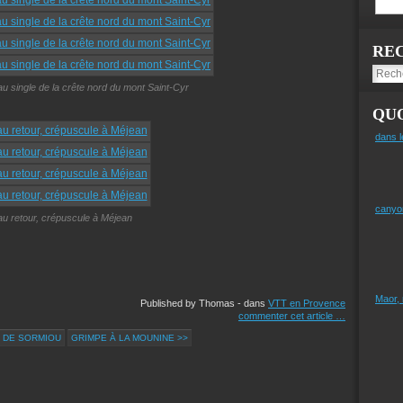
RE
au single de la crête nord du mont Saint-Cyr
QUO
dans l
canyo
au retour, crépuscule à Méjean
Maor,
Published by Thomas
-
dans
VTT en Provence
commenter cet article
…
E DE SORMIOU
GRIMPE À LA MOUNINE >>