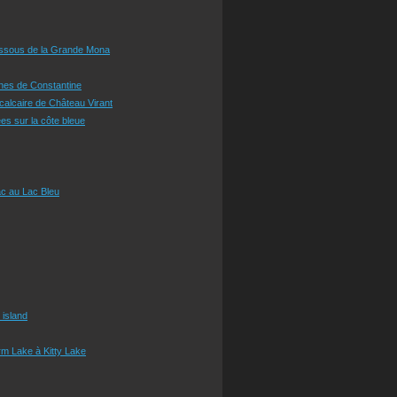
essous de la Grande Mona
ines de Constantine
 calcaire de Château Virant
es sur la côte bleue
c au Lac Bleu
 island
m Lake à Kitty Lake