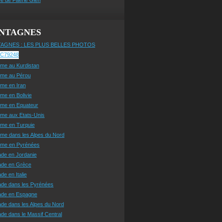
NTAGNES
AGNES : LES PLUS BELLES PHOTOS
sme au Kurdistan
sme au Pérou
sme en Iran
sme en Bolivie
sme en Equateur
sme aux Etats-Unis
sme en Turquie
sme dans les Alpes du Nord
isme en Pyrénées
ade en Jordanie
ade en Grèce
de en Italie
ade dans les Pyrénées
ade en Espagne
de dans les Alpes du Nord
de dans le Massif Central