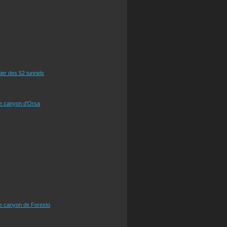
tier des 52 tunnels
le canyon d'Orsa
le canyon de Foresto