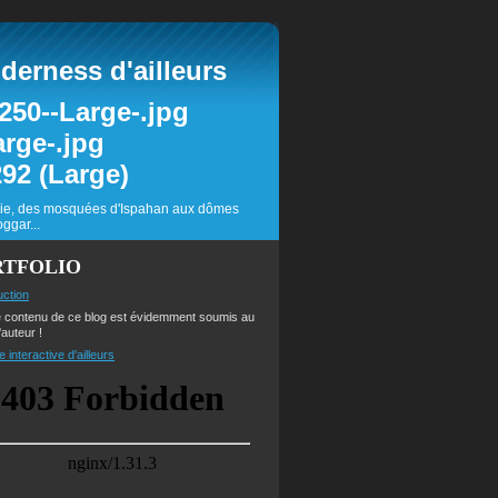
erness d'ailleurs
inie, des mosquées d'Ispahan aux dômes
ggar...
RTFOLIO
uction
e contenu de ce blog est évidemment soumis au
'auteur !
e interactive d'ailleurs