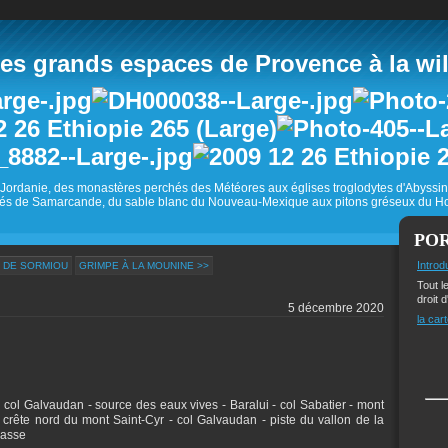
 grands espaces de Provence à la wild
Jordanie, des monastères perchés des Météores aux églises troglodytes d'Abyss
és de Samarcande, du sable blanc du Nouveau-Mexique aux pitons gréseux du Ho
PO
Introd
E DE SORMIOU
GRIMPE À LA MOUNINE >>
Tout l
droit d
5 décembre 2020
la cart
 - col Galvaudan - source des eaux vives - Baralui - col Sabatier - mont
 crête nord du mont Saint-Cyr - col Galvaudan - piste du vallon de la
rasse