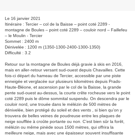
Le 16 janvier 2021
Itinéraire : Tercier – col de la Baisse – point coté 2289 -
montagne de Boules – point coté 2289 – couloir nord – Faillefeu
– le Moulin - Tercier
Sommet : 2400 m
Dénivelée : 1200 m (1350-1300-2400-1300-1350)
Difficulté : 3.2
Retour sur la montagne de Boules déjà gravie à skis en 2016,
mais en aller-retour versant sud-ouest depuis Chavailles. Cette
fois-ci départ du hameau de Tercier, accessible par une piste
enneigée et verglacée sur plusieurs kilomètres depuis Prads-
Haute-Bléone, et ascension par le col de la Baisse, la grande
pente sud-ouest au-dessus, la courte crête rocheuse vers le point
coté 2289 puis le dôme sommital suspendu. On descendra par le
couloir nord, une trouée dans le mélézin de 500 mètres de
dénivelée, bien protégé du soleil et des vents , si bien qu’on y
trouvera de belles veines de poudreuse entre les plaques de
neige soufflée à croûte portante ou non. C’est bien sûr la forêt,
mélézin ou même pinède sous 1500 mètres, qui offrira la
meilleure neige, mais avec une épaisseur souvent insuffisante