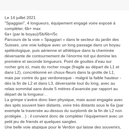
Le 14 juillet 2021
"Spaggiari", 4 longueurs, équipement engagé voire exposé à
compléter, 6b+ max
6a+ (par le boyau)/5b/6b+/5c
Parcours de la voie « Spaggiari » dans le secteur du jardin des
Suisses, une voie ludique avec un long passage dans un boyau
spéléologique, puis aérienne et athlétique dans la cheminée
déversante de contournement de l’énorme toit qui domine les
première et seconde longueurs. Point de gouttes d’eau sur
rocher gris ici, mais du rocher rouge (fragile au départ de L1 et
dans L2), concrétionné en choux-fleurs dans la grotte de L1,
mais par contre du gaz verdonesque - malgré la faible hauteur -
dès la fin de L2 et dans L3, déversante tout du long, avec au
relais sommital sans doute 5 mètres d’avancée par rapport au
départ de la longueur…
La grimpe s’avère donc bien physique, mais aussi engagée avec
des spits souvent bien distants, voire très distants sous le 6a (par
exemple la traversée au-dessus du surplomb de la fin de L2 non
protégée…) ; il convient donc de compléter l’équipement avec un
petit jeu de friends et quelques sangles.
Une belle voie atypique pour le Verdon qui laisse des souvenirs,