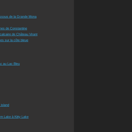
essous de la Grande Mona
ines de Constantine
 calcaire de Château Virant
es sur la côte bleue
c au Lac Bleu
 island
m Lake à Kitty Lake