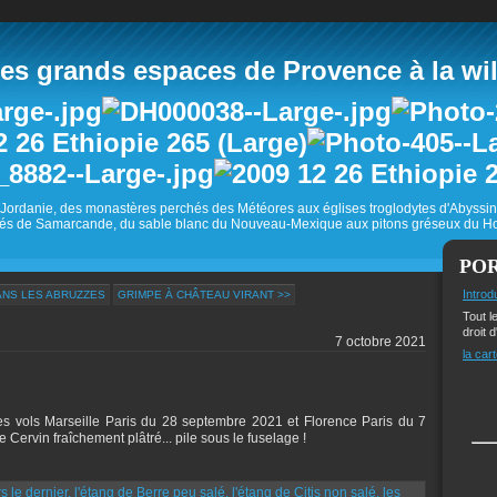
 grands espaces de Provence à la wild
Jordanie, des monastères perchés des Météores aux églises troglodytes d'Abyss
és de Samarcande, du sable blanc du Nouveau-Mexique aux pitons gréseux du Ho
PO
Introd
ANS LES ABRUZZES
GRIMPE À CHÂTEAU VIRANT >>
Tout l
droit d
7 octobre 2021
la cart
s vols Marseille Paris du 28 septembre 2021 et Florence Paris du 7
Cervin fraîchement plâtré... pile sous le fuselage !