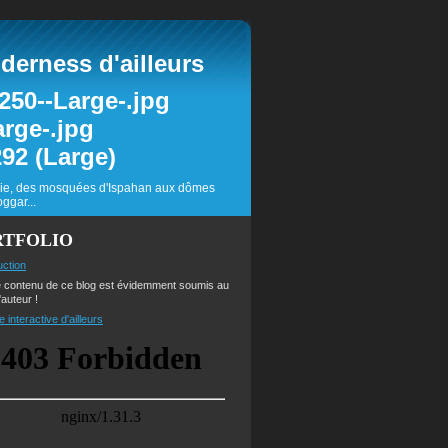
erness d'ailleurs
inie, des mosquées d'Ispahan aux dômes
ggar...
RTFOLIO
uction
e contenu de ce blog est évidemment soumis au
'auteur !
e interactive d'ailleurs