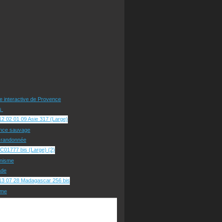
te interactive de Provence
rs
nce sauvage
e randonnée
nisme
ade
sme