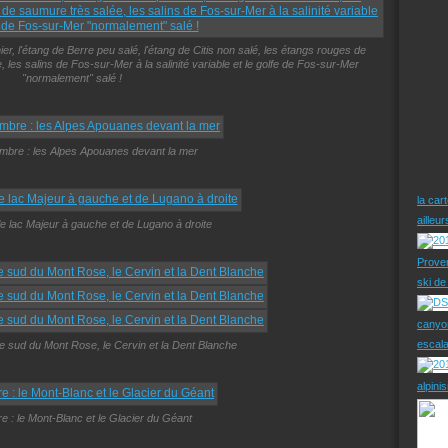
er, l'étang de Berre peu salé, l'étang de Citis non salé, les étangs rouges de
les salins de Fos-sur-Mer à la salinité variable et le golfe de Fos-sur-Mer
"normalement" salé !
embre : les Alpes Apouanes devant la mer
la car
ailleu
 le lac Majeur à gauche et de Lugano à droite
Prove
ski d
canyo
escal
ace sud du Mont Rose, le Cervin et la Dent Blanche
alpini
re : le Mont-Blanc et le Glacier du Géant