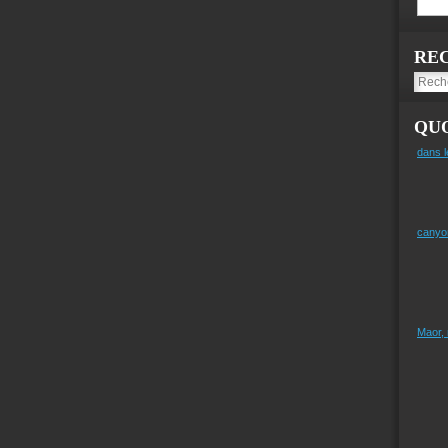
RE
QUO
dans l
canyo
Maor,