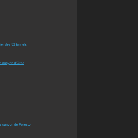
tier des 52 tunnels
le canyon d'Orsa
le canyon de Foresto