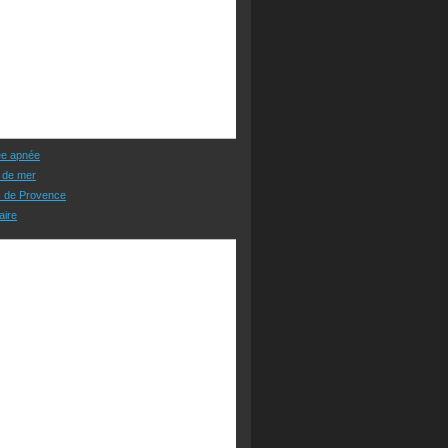
ée apnée
 de mer
s de Provence
aire