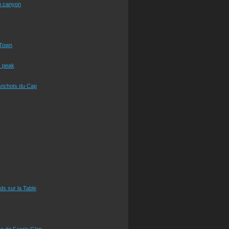
n canyon
Town
s peak
anchots du Cap
eds sur la Table
e de Faerie Glen