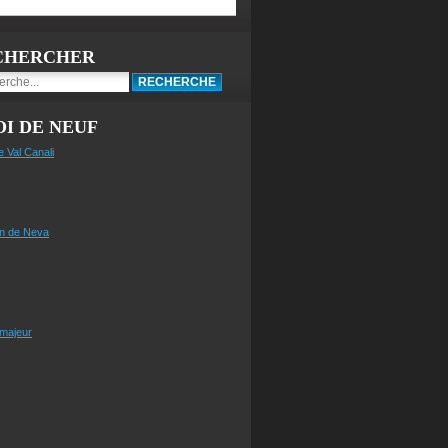
CHERCHER
I DE NEUF
e Val Canali
n de Neva
 majeur