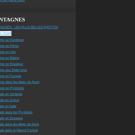
NTAGNES
AGNES : LES PLUS BELLES PHOTOS
sme au Kurdistan
sme au Pérou
sme en Iran
sme en Bolivie
sme en Equateur
sme aux Etats-Unis
sme en Turquie
sme dans les Alpes du Nord
isme en Pyrénées
ade en Jordanie
ade en Grèce
de en Italie
ade dans les Pyrénées
ade en Espagne
de dans les Alpes du Nord
de dans le Massif Central