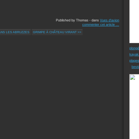
Published by Thomas
-
dans
Vues d'avion
commenter cet article
…
ANS LES ABRUZZES
GRIMPE À CHÂTEAU VIRANT >>
plong
kayak
plage
besti