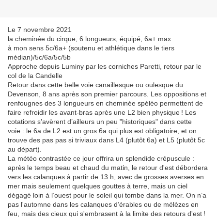
Le 7 novembre 2021
la cheminée du cirque, 6 longueurs, équipé, 6a+ max
à mon sens 5c/6a+ (soutenu et athlétique dans le tiers
médian)/5c/6a/5c/5b
Approche depuis Luminy par les corniches Paretti, retour par le
col de la Candelle
Retour dans cette belle voie canaillesque ou oulesque du
Devenson, 8 ans après son premier parcours. Les oppositions et
renfougnes des 3 longueurs en cheminée spéléo permettent de
faire refroidir les avant-bras après une L2 bien physique ! Les
cotations s’avèrent d’ailleurs un peu "historiques" dans cette
voie : le 6a de L2 est un gros 6a qui plus est obligatoire, et on
trouve des pas pas si triviaux dans L4 (plutôt 6a) et L5 (plutôt 5c
au départ).
La météo contrastée ce jour offrira un splendide crépuscule :
après le temps beau et chaud du matin, le retour d'est débordera
vers les calanques à partir de 13 h, avec de grosses averses en
mer mais seulement quelques gouttes à terre, mais un ciel
dégagé loin à l’ouest pour le soleil qui tombe dans la mer. On n’a
pas l'automne dans les calanques d’érables ou de mélèzes en
feu, mais des cieux qui s'embrasent à la limite des retours d'est !