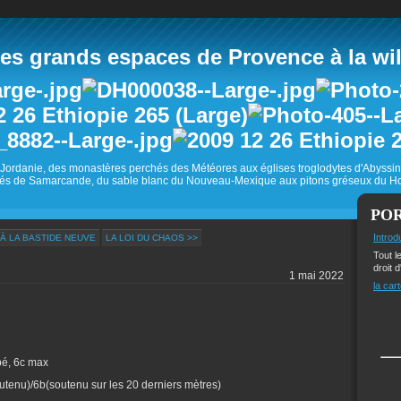
 grands espaces de Provence à la wild
Jordanie, des monastères perchés des Météores aux églises troglodytes d'Abyss
és de Samarcande, du sable blanc du Nouveau-Mexique aux pitons gréseux du Ho
PO
Introd
 À LA BASTIDE NEUVE
LA LOI DU CHAOS >>
Tout l
droit d
1 mai 2022
la cart
pé, 6c max
outenu)/6b(soutenu sur les 20 derniers mètres)