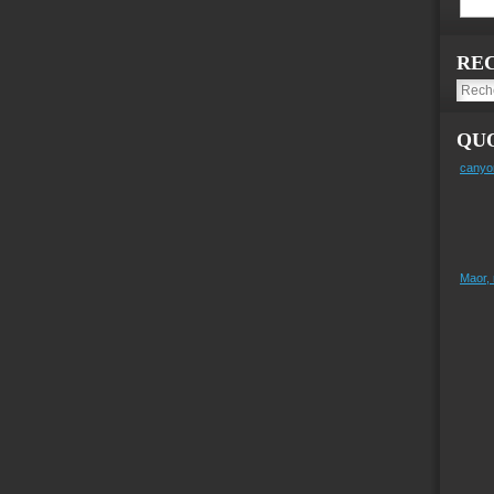
RE
QUO
canyo
Maor,