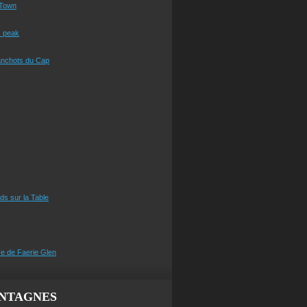
Town
s peak
anchots du Cap
eds sur la Table
e de Faerie Glen
NTAGNES