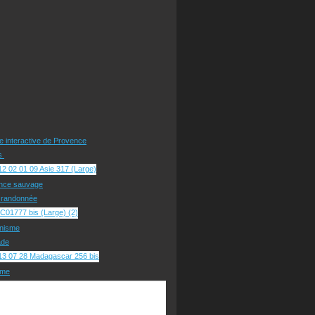
te interactive de Provence
rs
nce sauvage
e randonnée
nisme
ade
sme