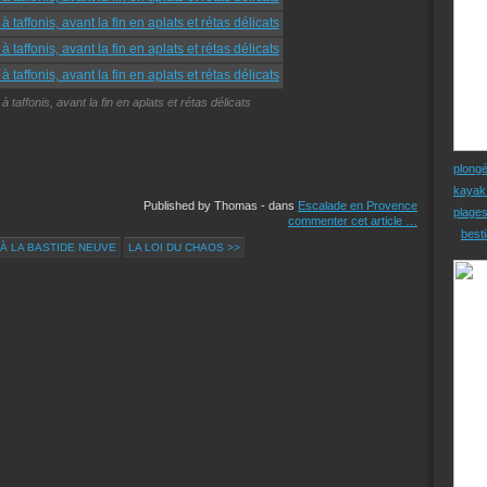
à taffonis, avant la fin en aplats et rétas délicats
plong
kayak
Published by Thomas
-
dans
Escalade en Provence
plage
commenter cet article
…
besti
 À LA BASTIDE NEUVE
LA LOI DU CHAOS >>