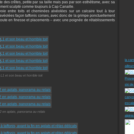
te des crêtes, petite par sa taille mais pas par son esthétisme, avec sa
ement sculpté comme toujours à Cap Canaille.
ie entre toits et cheminées alvéolées sur un calcaire tout à tour
avéolées façon taffonis corses, avec donc de la grimpe ponctuellement
e toute en finesse et placements – avec une poignée de rétablissements
la car
ailleu
L1 et son beau et horrible toit
Prove
ski d
canyo
escal
2 en aplats, panorama au relais
alpini