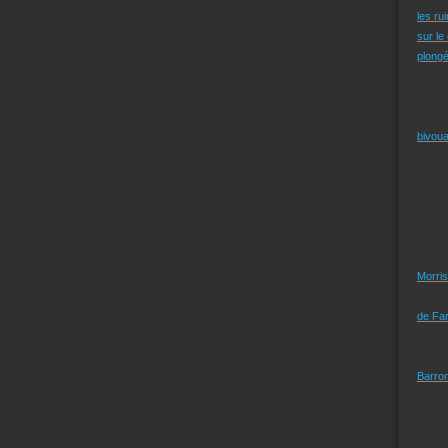
les ru
sur le
plongé
bivoua
Morris
de Far
Barro