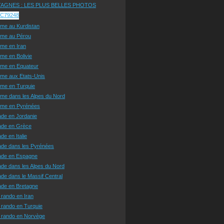
AGNES : LES PLUS BELLES PHOTOS
sme au Kurdistan
sme au Pérou
sme en Iran
sme en Bolivie
sme en Equateur
sme aux Etats-Unis
sme en Turquie
sme dans les Alpes du Nord
isme en Pyrénées
ade en Jordanie
ade en Grèce
de en Italie
ade dans les Pyrénées
ade en Espagne
de dans les Alpes du Nord
de dans le Massif Central
ade en Bretagne
 rando en Iran
 rando en Turquie
e rando en Norvège