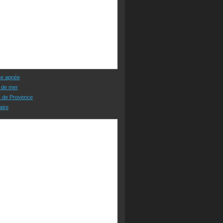
ée apnée
 de mer
s de Provence
aire