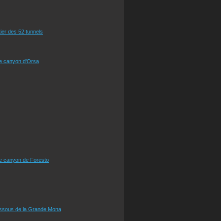
tier des 52 tunnels
le canyon d'Orsa
le canyon de Foresto
essous de la Grande Mona