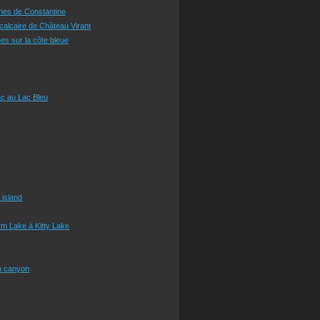
ines de Constantine
 calcaire de Château Virant
es sur la côte bleue
c au Lac Bleu
 island
m Lake à Kitty Lake
n canyon