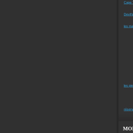
Cape 
Devil'
les m
les pi
réserv
MO