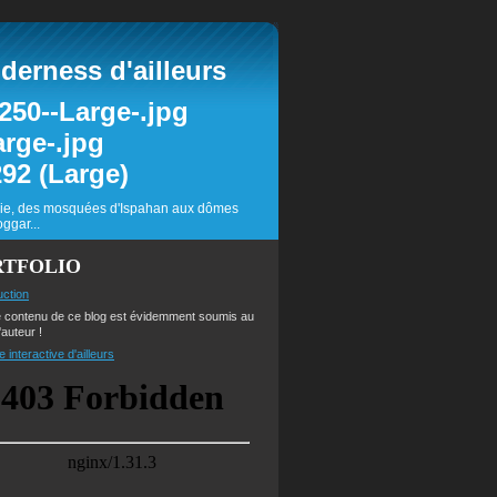
erness d'ailleurs
inie, des mosquées d'Ispahan aux dômes
ggar...
RTFOLIO
uction
e contenu de ce blog est évidemment soumis au
'auteur !
e interactive d'ailleurs