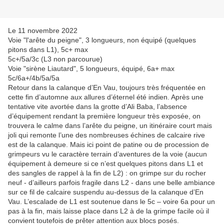
Le 11 novembre 2022
Voie "l'arête du peigne", 3 longueurs, non équipé (quelques
pitons dans L1), 5c+ max
5c+/5a/3c (L3 non parcourue)
Voie "sirène Liautard", 5 longueurs, équipé, 6a+ max
5c/6a+/4b/5a/5a
Retour dans la calanque d’En Vau, toujours très fréquentée en
cette fin d’automne aux allures d’éternel été indien. Après une
tentative vite avortée dans la grotte d’Ali Baba, l’absence
d’équipement rendant la première longueur très exposée, on
trouvera le calme dans l’arête du peigne, un itinéraire court mais
joli qui remonte l’une des nombreuses échines de calcaire rive
est de la calanque. Mais ici point de patine ou de procession de
grimpeurs vu le caractère terrain d’aventures de la voie (aucun
équipement à demeure si ce n’est quelques pitons dans L1 et
des sangles de rappel à la fin de L2) : on grimpe sur du rocher
neuf - d’ailleurs parfois fragile dans L2 - dans une belle ambiance
sur ce fil de calcaire suspendu au-dessus de la calanque d’En
Vau. L’escalade de L1 est soutenue dans le 5c – voire 6a pour un
pas à la fin, mais laisse place dans L2 à de la grimpe facile où il
convient toutefois de prêter attention aux blocs posés.