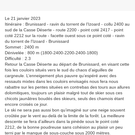
Le 21 janvier 2023
Itinéraire : Brunissard - ravin du torrent de l'Izoard - collu 2400 au
sud de la Casse Déserte - route 2200 - point coté 2417 - point
coté 2212 sur la route - facette ouest sous ce point coté - ravin
du torrent de l'Izoard - Brunissard
Sommet : 2400 m
Dénivelée : 800 m (1800-2400-2200-2400-1800)
Difficulté : 2.3
Retour la Casse Déserte au départ de Brunissard, en visant cette
fois les couloirs situés vers le sud du chaos d’aiguilles de
cargneule. L’enneigement plus pauvre qu’espéré avec des
ressauts mixtes dans les couloirs envisagés nous fera nous
rabattre sur les pentes situées en contrebas des tours aux allures
dolomitiques, toujours un plaisir malgré tout de skier sous ces
chicots jaunâtres boudés des skieurs, seuls des chamois étant
encore croisés ce jour.
Le ski ne sera pas aussi bon qu’imaginé sur une neige souvent
croûtée par le vent au-delà de la limite de la forêt. La meilleure
descente se fera d’ailleurs dans la pinède sous le point coté
2212, de la bonne poudreuse sans cohésion au plaisir un peu
terni par le manque de sous-couche sous 2000 mètres.