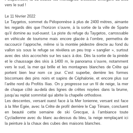
vers le sud !
Le 11 février 2022
Le Taygetos, sommet du Péloponnèse à plus de 2400 mètres, aimante
les regards dès que l’horizon s’ouvre, à la sortie de la ville de Sparte
qu’il domine au sud-ouest. La piste du refuge du Taygetos, carrossable
en véhicule de tourisme mais encore glacée à l’ombre, permettra de
raccourcir l’approche, même si la montée pédestre directe au fond du
vallon sis sous le refuge se révèlera un peu trop « sanglier », surtout
avec des skis accrochés sur les sacs à dos. Dès la sortie de la pinède
et le chaussage des skis à 1400 m, le panorama s’ouvre, notamment
vers le sud, la mer qui brille et les montagnes blanches de Crête qui
portent bien leur nom ce jour. C’est superbe, derrière les formes
biscornues des pins noirs et sapins de Céphalonie, et encore plus sur
l’arête nord du Profitis Ilias. On y progresse sur un fil de neige, la mer
de chaque côté au-delà des lignes de crêtes noyées dans la brume,
jusqu’au replat sommital qui abrite la chapelle orthodoxe.
Les descentes, versant ouest face à la Mer Ionienne, versant est face
à la Mer Egée, avec la Crête de profil derrière le Cap Ténare, concluent
en beauté cette semaine de ski Grecque, à l’ambiance toute
Cycladienne avec du blanc au-dessus du bleu, la neige remplaçant ici
la peinture à la chaux des cubes des maisons blanches.