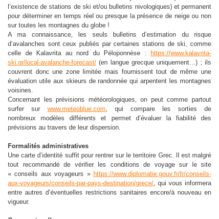
l’existence de stations de ski et/ou bulletins nivologiques) et permanent
pour déterminer en temps réel ou presque la présence de neige ou non
sur toutes les montagnes du globe !
A ma connaissance, les seuls bulletins d’estimation du risque
d’avalanches sont ceux publiés par certaines stations de ski, comme
celle de Kalavrita au nord du Péloponnèse :
https://www.kalavrita-
ski.gr/local-avalanche-forecast/
(en langue grecque uniquement…) ; ils
couvrent donc une zone limitée mais fournissent tout de même une
évaluation utile aux skieurs de randonnée qui arpentent les montagnes
voisines.
Concernant les prévisions météorologiques, on peut comme partout
surfer sur
www.meteoblue.com
, qui compare les sorties de
nombreux modèles différents et permet d’évaluer la fiabilité des
prévisions au travers de leur dispersion.
Formalités administratives
Une carte d’identité suffit pour rentrer sur le territoire Grec. Il est malgré
tout recommandé de vérifier les conditions de voyage sur le site
« conseils aux voyageurs »
https://www.diplomatie.gouv.fr/fr/conseils-
aux-voyageurs/conseils-par-pays-destination/grece/
, qui vous informera
entre autres d’éventuelles restrictions sanitaires encore/à nouveau en
vigueur.