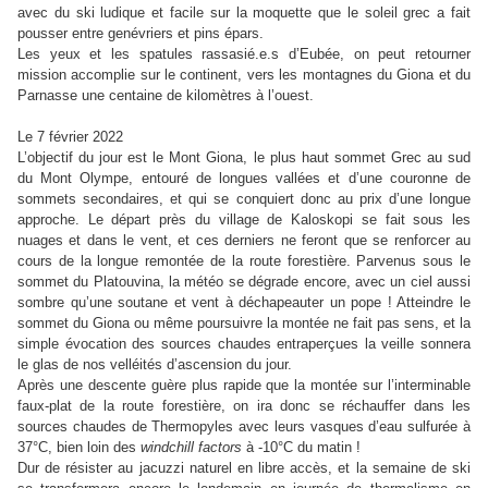
avec du ski ludique et facile sur la moquette que le soleil grec a fait
pousser entre genévriers et pins épars.
Les yeux et les spatules rassasié.e.s d’Eubée, on peut retourner
mission accomplie sur le continent, vers les montagnes du Giona et du
Parnasse une centaine de kilomètres à l’ouest.
Le 7 février 2022
L’objectif du jour est le Mont Giona, le plus haut sommet Grec au sud
du Mont Olympe, entouré de longues vallées et d’une couronne de
sommets secondaires, et qui se conquiert donc au prix d’une longue
approche. Le départ près du village de Kaloskopi se fait sous les
nuages et dans le vent, et ces derniers ne feront que se renforcer au
cours de la longue remontée de la route forestière. Parvenus sous le
sommet du Platouvina, la météo se dégrade encore, avec un ciel aussi
sombre qu’une soutane et vent à déchapeauter un pope ! Atteindre le
sommet du Giona ou même poursuivre la montée ne fait pas sens, et la
simple évocation des sources chaudes entraperçues la veille sonnera
le glas de nos velléités d’ascension du jour.
Après une descente guère plus rapide que la montée sur l’interminable
faux-plat de la route forestière, on ira donc se réchauffer dans les
sources chaudes de Thermopyles avec leurs vasques d’eau sulfurée à
37°C, bien loin des
windchill factors
à -10°C du matin !
Dur de résister au jacuzzi naturel en libre accès, et la semaine de ski