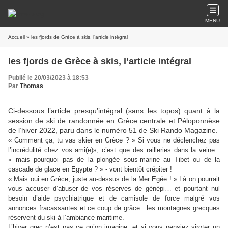
MENU
Accueil
» les fjords de Grèce à skis, l’article intégral
les fjords de Grèce à skis, l’article intégral
Publié le 20/03/2023 à 18:53
Par
Thomas
Ci-dessous l’article presqu’intégral (sans les topos) quant à la
session de ski de randonnée en Grèce centrale et Péloponnèse
de l’hiver 2022, paru dans le numéro 51 de Ski Rando Magazine.
« Comment ça, tu vas skier en Grèce ? » Si vous ne déclenchez pas
l’incrédulité chez vos ami(e)s, c’est que des railleries dans la veine :
« mais pourquoi pas de la plongée sous-marine au Tibet ou de la
cascade de glace en Egypte ? » - vont bientôt crépiter !
« Mais oui en Grèce, juste au-dessus de la Mer Egée ! » Là on pourrait
vous accuser d’abuser de vos réserves de génépi… et pourtant nul
besoin d’aide psychiatrique et de camisole de force malgré vos
annonces fracassantes et ce coup de grâce : les montagnes grecques
réservent du ski à l’ambiance maritime.
L’hiver grec n’est pas ce qu’on imagine, et si vous pensiez siroter un