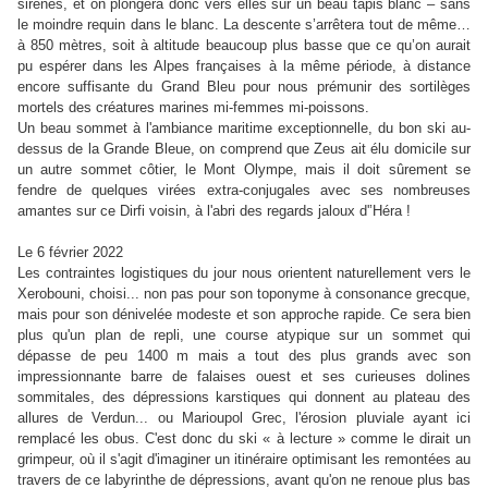
sirènes, et on plongera donc vers elles sur un beau tapis blanc – sans
le moindre requin dans le blanc. La descente s’arrêtera tout de même…
à 850 mètres, soit à altitude beaucoup plus basse que ce qu’on aurait
pu espérer dans les Alpes françaises à la même période, à distance
encore suffisante du Grand Bleu pour nous prémunir des sortilèges
mortels des créatures marines mi-femmes mi-poissons.
Un beau sommet à l'ambiance maritime exceptionnelle, du bon ski au-
dessus de la Grande Bleue, on comprend que Zeus ait élu domicile sur
un autre sommet côtier, le Mont Olympe, mais il doit sûrement se
fendre de quelques virées extra-conjugales avec ses nombreuses
amantes sur ce Dirfi voisin, à l'abri des regards jaloux d'’Héra !
Le 6 février 2022
Les contraintes logistiques du jour nous orientent naturellement vers le
Xerobouni, choisi... non pas pour son toponyme à consonance grecque,
mais pour son dénivelée modeste et son approche rapide. Ce sera bien
plus qu'un plan de repli, une course atypique sur un sommet qui
dépasse de peu 1400 m mais a tout des plus grands avec son
impressionnante barre de falaises ouest et ses curieuses dolines
sommitales, des dépressions karstiques qui donnent au plateau des
allures de Verdun... ou Marioupol Grec, l'érosion pluviale ayant ici
remplacé les obus. C'est donc du ski « à lecture » comme le dirait un
grimpeur, où il s'agit d'imaginer un itinéraire optimisant les remontées au
travers de ce labyrinthe de dépressions, avant qu'on ne renoue plus bas