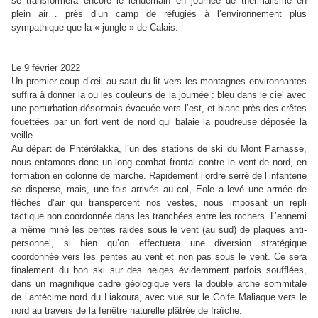
se transformera encore le lendemain en journée de thermalisme en
plein air… près d’un camp de réfugiés à l’environnement plus
sympathique que la « jungle » de Calais.
Le 9 février 2022
Un premier coup d’œil au saut du lit vers les montagnes environnantes
suffira à donner la ou les couleur.s de la journée : bleu dans le ciel avec
une perturbation désormais évacuée vers l’est, et blanc près des crêtes
fouettées par un fort vent de nord qui balaie la poudreuse déposée la
veille.
Au départ de Phtérólakka, l’un des stations de ski du Mont Parnasse,
nous entamons donc un long combat frontal contre le vent de nord, en
formation en colonne de marche. Rapidement l’ordre serré de l’infanterie
se disperse, mais, une fois arrivés au col, Eole a levé une armée de
flèches d’air qui transpercent nos vestes, nous imposant un repli
tactique non coordonnée dans les tranchées entre les rochers.
L’ennemi
a même miné les pentes raides sous le vent (au sud) de plaques anti-
personnel, si bien qu’on effectuera une diversion stratégique
coordonnée vers les pentes au vent et non pas sous le vent. Ce sera
finalement du bon ski sur des neiges évidemment parfois soufflées,
dans un magnifique cadre géologique vers la double arche sommitale
de l’antécime nord du Liakoura, avec vue sur le Golfe Maliaque vers le
nord au travers de la fenêtre naturelle plâtrée de fraîche.