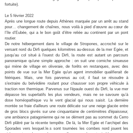
fortuite).
Le 5 février 2022
Après une longue route depuis Athènes marquée par un arrêt au stand
pour… changement de chaînes, nous voilà à pied d’œuvre au cœur de
l’île d’Eubée, qui a le bon goût d’être reliée au continent par un pont
routier.
De notre hébergement dans le village de Stropones, accroché sur le
versant nord du Dirfi quelques kilomètres au-dessus de la mer Egée, et
jusqu’au col situé à l'ouest du Dirfi, la route est autant un parcours
panoramique qu'une simple approche : on suit une corniche sinueuse
qui mène de village en oliveraie, de forêts en restanques, avec des
points de vue sur la Mer Egée qu'un agent immobilier qualifierait de
féériques. Mais, une fois parvenus au col, il faut se résoudre à
s'extraire du belvédère roulant pour chausser son propre véhicule à
traction non thermique. Parvenus sur l'épaule ouest du Dirfi, la vue mer
dépasse les superlatifs les plus vendeurs, mais ne se savoure qu’à
dose homéopathique vu le vent glacial qui nous saisit. La dernière
montée se fraie d'ailleurs une route délicate sur une neige glacée entre
de gros blocs givrés sur une cinquantaine de centimètres d'épaisseur,
une ambiance patagonienne qui ne se dément pas au sommet du Cerro
Dirfi plâtré par la récente tempête. De là, la Mer Egée et l’archipel des
Sporades vers lesquel.le.s sont tournées les combes nord jouent les