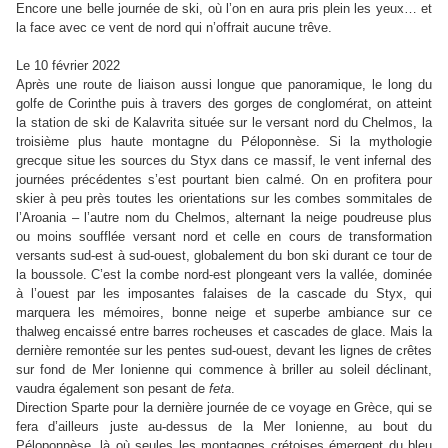
Encore une belle journée de ski, où l’on en aura pris plein les yeux… et
la face avec ce vent de nord qui n’offrait aucune trêve.
Le 10 février 2022
Après une route de liaison aussi longue que panoramique, le long du
golfe de Corinthe puis à travers des gorges de conglomérat, on atteint
la station de ski de
Kalavrita située sur le versant nord du Chelmos,
la
troisième plus haute montagne du Péloponnèse. Si la mythologie
grecque situe les sources du Styx dans ce massif, le vent infernal des
journées précédentes s’est pourtant bien calmé. On en profitera pour
skier à peu près toutes les orientations sur les combes sommitales de
l’Aroania – l’autre nom du Chelmos, alternant la neige poudreuse plus
ou moins soufflée versant nord et celle en cours de transformation
versants sud-est à sud-ouest, globalement du bon ski durant ce tour de
la boussole. C’est la combe nord-est plongeant vers la vallée, dominée
à l’ouest par les imposantes falaises de la cascade du Styx, qui
marquera les mémoires, bonne neige et superbe ambiance sur ce
thalweg encaissé entre barres rocheuses et cascades de glace. Mais la
dernière remontée sur les pentes sud-ouest, devant les lignes de crêtes
sur fond de Mer Ionienne qui commence à briller au soleil déclinant,
vaudra également son pesant de
feta
.
Direction Sparte pour la dernière journée de ce voyage en Grèce, qui se
fera d’ailleurs juste au-dessus de la Mer Ionienne, au bout du
Péloponnèse, là où seules les montagnes crétoises émergent du bleu