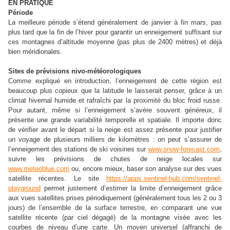
EN PRATIQUE
Période
La meilleure période s’étend généralement de janvier à fin mars, pas
plus tard que la fin de l’hiver pour garantir un enneigement suffisant sur
ces montagnes d’altitude moyenne (pas plus de 2400 mètres) et déjà
bien méridionales.
Sites de prévisions nivo-météorologiques
Comme expliqué en introduction, l’enneigement de cette région est
beaucoup plus copieux que la latitude le laisserait penser, grâce à un
climat hivernal humide et rafraîchi par la proximité du bloc froid russe.
Pour autant, même si l’enneigement s’avère souvent généreux, il
présente une grande variabilité temporelle et spatiale. Il importe donc
de vérifier avant le départ si la neige est assez présente pour justifier
un voyage de plusieurs milliers de kilomètres : on peut s’assurer de
l’enneigement des stations de ski voisines sur
www.snow-forecast.com
,
suivre les prévisions de chutes de neige locales sur
www.meteoblue.com
ou, encore mieux, baser son analyse sur des vues
satellite récentes. Le site
https://apps.sentinel-hub.com/sentinel-
playground
permet justement d’estimer la limite d’enneigement grâce
aux vues satellites prises périodiquement (généralement tous les 2 ou 3
jours) de l’ensemble de la surface terrestre, en comparant une vue
satellite récente (par ciel dégagé) de la montagne visée avec les
courbes de niveau d’une carte. Un moyen universel (affranchi de