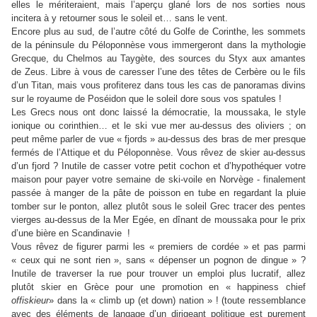
elles le mériteraient, mais l’aperçu glané lors de nos sorties nous
incitera à y retourner sous le soleil et… sans le vent.
Encore plus au sud, de l’autre côté du Golfe de Corinthe, les sommets
de la péninsule du Péloponnèse vous immergeront dans la mythologie
Grecque, du Chelmos au Taygète, des sources du Styx aux amantes
de Zeus. Libre à vous de caresser l’une des têtes de Cerbère ou le fils
d’un Titan, mais vous profiterez dans tous les cas de panoramas divins
sur le royaume de Poséidon que le soleil dore sous vos spatules !
Les Grecs nous ont donc laissé la démocratie, la moussaka, le style
ionique ou corinthien… et le ski vue mer au-dessus des oliviers ; on
peut même parler de vue « fjords » au-dessus des bras de mer presque
fermés de l’Attique et du Péloponnèse. Vous rêvez de skier au-dessus
d’un fjord ? Inutile de casser votre petit cochon et d’hypothéquer votre
maison pour payer votre semaine de ski-voile en Norvège - finalement
passée à manger de la pâte de poisson en tube en regardant la pluie
tomber sur le ponton, allez plutôt sous le soleil Grec tracer des pentes
vierges au-dessus de la Mer Egée, en dînant de moussaka pour le prix
d’une bière en Scandinavie !
Vous rêvez de figurer parmi les « premiers de cordée » et pas parmi
« ceux qui ne sont rien », sans « dépenser un pognon de dingue » ?
Inutile de traverser la rue pour trouver un emploi plus lucratif, allez
plutôt skier en Grèce pour une promotion en « happiness chief
offiskieur
» dans la « climb up (et down) nation » ! (toute ressemblance
avec des éléments de langage d’un dirigeant politique est purement