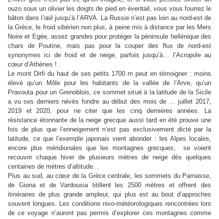
ouzo sous un olivier les doigts de pied en éventail, vous vous fourrez le
bâton dans l’œil jusqu’à l’ARVA. La Russie n’est pas loin au nord-est de
la Grèce, le froid sibérien non plus, à peine mis à distance par les Mers
Noire et Egée, assez grandes pour protéger la péninsule hellénique des
chars de Poutine, mais pas pour la couper des flux de nord-est
synonymes ici de froid et de neige, parfois jusqu’à… l’Acropole au
cœur d’Athènes !
Le mont Dirfi du haut de ses petits 1700 m peut en témoigner : moins
élevé qu’un Môle pour les habitants de la vallée de l’Arve, qu’un
Pravouta pour un Grenoblois, ce sommet situé à la latitude de la Sicile
a vu ses derniers névés fondre au début des mois de … juillet 2017,
2019 et 2020, pour ne citer que les cinq dernières années. La
résistance étonnante de la neige grecque aussi tard en été prouve une
fois de plus que l’enneigement n’est pas exclusivement dicté par la
latitude, ce que l’exemple japonais vient abonder : les Alpes locales,
encore plus méridionales que les montagnes grecques, se voient
recouvrir chaque hiver de plusieurs mètres de neige dès quelques
centaines de mètres d’altitude…
Plus au sud, au cœur de la Grèce centrale, les sommets du Parnasse,
de Giona et de Vardousia titillent les 2500 mètres et offrent des
itinéraires de plus grande ampleur, qui plus est au bout d’approches
souvent longues. Les conditions nivo-météorologiques rencontrées lors
de ce voyage n’auront pas permis d’explorer ces montagnes comme