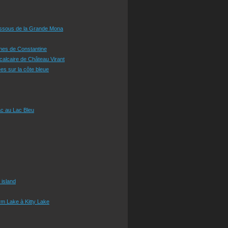
essous de la Grande Mona
ines de Constantine
 calcaire de Château Virant
es sur la côte bleue
c au Lac Bleu
 island
m Lake à Kitty Lake