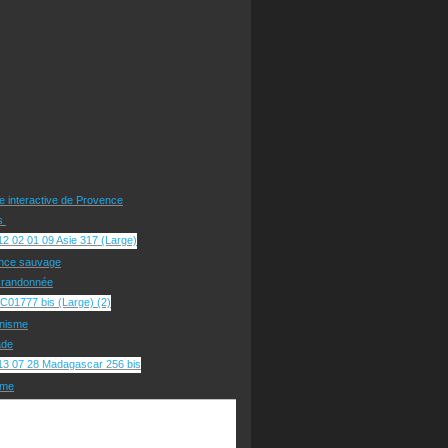
te interactive de Provence
rs
nce sauvage
e randonnée
nisme
ade
sme