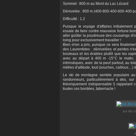
Sommet : 800 m au Mont du Lac Lézard
Dénivelée : 800 m (400-800-400-600-400 p
Difficulté : 1.2
Puisque le voyage d'affaires initialement 
essaie de faire contre mauvaise fortune bon
aller goûter la poudreuse des cousaings d'o
loing pour exclusivement travailler !
Bien m'en a pris, puisque ce sera finalemen
des Laurentides : dénivelées et pentes n'e
bouleaux et les érables plutôt que les sap
avec au départ à 400 m -15°C le matin, -1
intrinsèques, avec de la peuf partout, au to
mètres d'altitude, tout (souches, cailloux....
Le ski de montagne semble populaire au 
randonneurs, particulièrement à skis, sur 
théoriquement indispensable !) rappelant ce 
toutes ces bordées, tabernacle !
sur les 
m