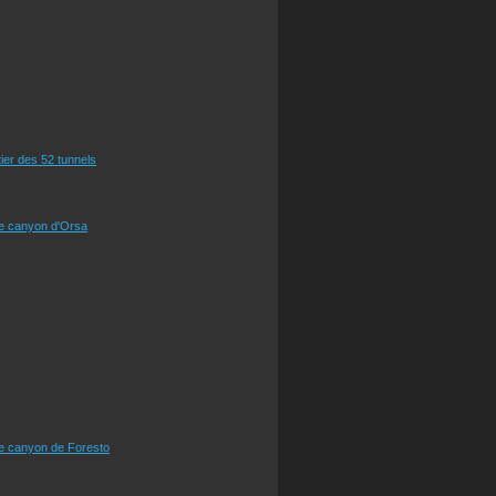
tier des 52 tunnels
le canyon d'Orsa
le canyon de Foresto