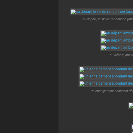
au départ, le ski de randonnée (ap
au départ, ambi
un enneigement abondant dès 