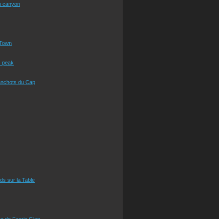
n canyon
Town
s peak
anchots du Cap
eds sur la Table
e de Faerie Glen