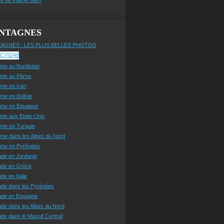
NTAGNES
AGNES : LES PLUS BELLES PHOTOS
sme au Kurdistan
sme au Pérou
sme en Iran
sme en Bolivie
sme en Equateur
sme aux Etats-Unis
sme en Turquie
sme dans les Alpes du Nord
isme en Pyrénées
ade en Jordanie
ade en Grèce
de en Italie
ade dans les Pyrénées
ade en Espagne
de dans les Alpes du Nord
de dans le Massif Central