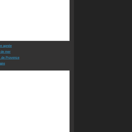
ée apnée
 de mer
s de Provence
aire