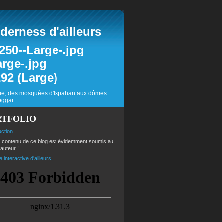
erness d'ailleurs
inie, des mosquées d'Ispahan aux dômes
ggar...
RTFOLIO
uction
e contenu de ce blog est évidemment soumis au
'auteur !
e interactive d'ailleurs