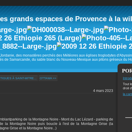
 grands espaces de Provence à la wild
Jordanie, des monastères perchés des Météores aux églises troglodytes d'Abyss
és de Samarcande, du sable blanc du Nouveau-Mexique aux pitons gréseux du Ho
PO
Introd
TIGUES À SAINT-MITRE...
OTTAWA >>
Tout l
droit d
4 mars 2023
la cart
Tremblantparking de la Montagne Noire - Mont du Lac Lézard - parking de
de la Montagne Noire puis boucle à l'est de la Montagne Grise (la
agne Grise et la Montagne Noire...)