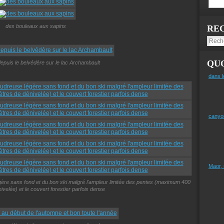
des bouleaux aux sapins
RE
QUO
puis le belvédère sur le lac Archambault
dans l
canyo
Maor,
égère sans fond et du bon ski malgré l'ampleur limitée des pentes (maximum 400
velée) et le couvert forestier parfois dense