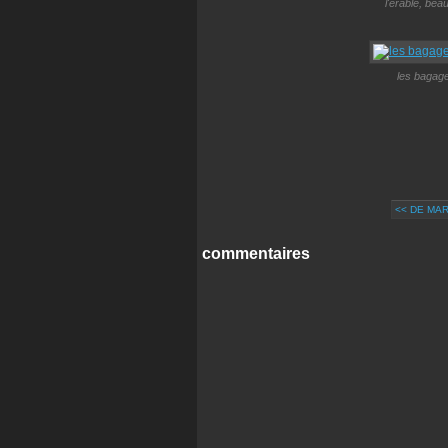
l'érable, bea
les bagag
<< DE MAR
commentaires