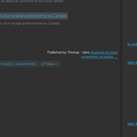
u au début de l'automne et bon toute l'année
es d'un voyage professionnel au Canada
le sen
Published by Thomas
-
dans
Amérique du Nord
commenter cet article
…
dans 
TIGUES À SAINT-MITRE...
OTTAWA >>
dans 