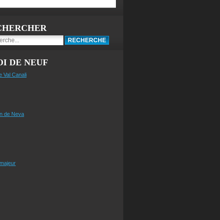
CHERCHER
I DE NEUF
e Val Canali
n de Neva
 majeur