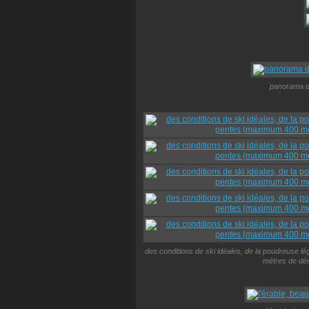
panorama de
des conditions de ski idéales, de la poudreuse l
mètres de déni