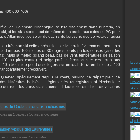
uis 400-600-400)
prévu en Colombie Britannique se fera finalement dans l'Ontario, on
 ski, et les skis seront tout de même de la partie aux cotés du PC pour
utre-Atlantique ; ce serait du gâchis de kérosène que de voyager aussi
t du très bon ski cette après-midi, sur le terrain évidemment peu alpin
xcédant pas 400 mètres et 30 degrés, forêts parfois denses (viser les
ins). Mais la météo (grand beau, pas de vent, températures de saison
°C au plus chaud) et neige parfaite feront oublier ces limitations
la car
tal 40 à 50 cm de poudreuse légère sur un total d'environ 1 mètre à 400
ailleu
) étant parfaitement recouvert.
Québec, spécialement depuis le covid, parking de départ plein de
des itinéraires balisés et réglementés (enregistrement électronique
Prove
qui régit les parcs états-uniens... Il faut juste être bien greyé après
ski d
canyo
escal
routes du Québec, stop aux anglicismes
alpini
aison typique des Laurentides