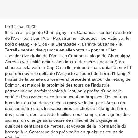
Le 14 mai 2023
Itinéraire : plage de Champigny - les Cabanes - sentier rive droite
de l'Arc - pont sur l'Arc - Palustranne - Bouquet - les Pâtis par le
bord d'étang - le Clos - la Derrabade - la Petite Suzanne - le
Terrail - sentier rive gauche en aller-retour - pont sur l'Arc
- sentier rive droite de l'Arc - les Cabanes - plage de Champigny
Après la verticalité (voire plus dans la dernière longueur !) en
chaussons la veille à Cap Canaille, retour à l’horizontalité en VTT
pour découvrir le delta de l’Arc juste à l’ouest de Berre-l’Etang. A
l’instar de la balade du week-end précédent autour de l’étang de
Bolmon, et malgré la proximité des tours de l’industrie
pétrochimique parfois visibles à l’est, on y profite d’une belle
variété d’écosystèmes certes souvent anthropisés. Des milieux
humides, en eau douce avec la ripisylve le long de l’Arc ou en
eau saumâtre dans les sansouires proches de l’étang de Berre,
des prairies, des forêts de feuillus, des champs, des vignes, des
salines, on change sans cesse de milieu et de paysage en
quelques centaines de mètres, et voyage de la Normandie du
bocage à la Camargue des prés salés en quelques coups de
pédales.