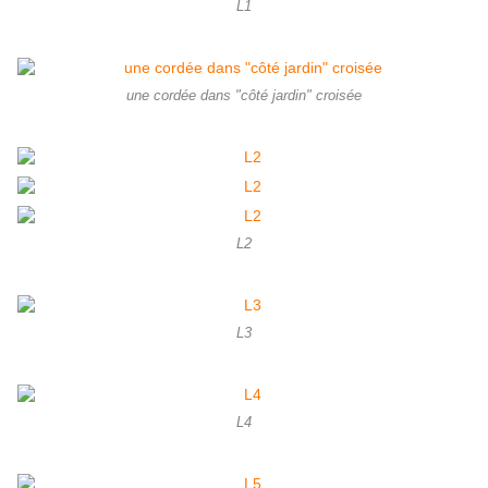
L1
une cordée dans "côté jardin" croisée
L2
L3
L4