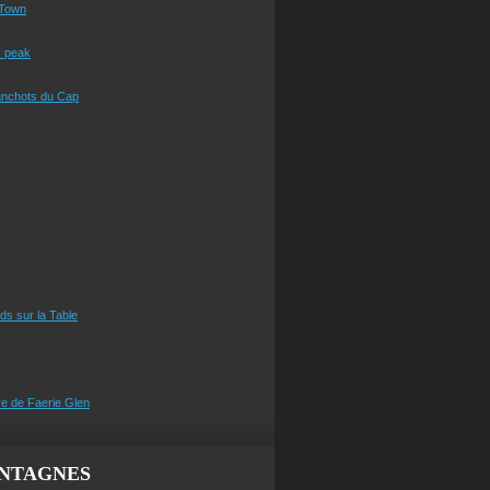
Town
s peak
anchots du Cap
eds sur la Table
e de Faerie Glen
NTAGNES