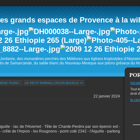
 grands espaces de Provence à la wild
Jordanie, des monastères perchés des Météores aux églises troglodytes d'Abyss
és de Samarcande, du sable blanc du Nouveau-Mexique aux pitons gréseux du Ho
PO
Introd
ENC POINT...
LE PETIT PARPAILLON EN BOUCLE >>
Tout l
droit d
22 janvier 2024
la cart
'Aiguille - lac de l'Hivernet - Tête de Chante-Perdrix par son éperon est -
- crête de l'Arpion - les Rougnons - point coté 2342 - l'Aiguille - parking