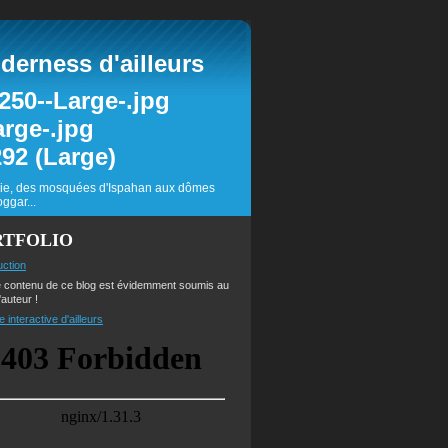
erness d'ailleurs
inie, des mosquées d'Ispahan aux dômes
ggar...
RTFOLIO
uction
e contenu de ce blog est évidemment soumis au
'auteur !
e interactive d'ailleurs