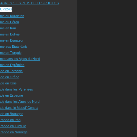
AGNES : LES PLUS BELLES PHOTOS
sme au Kurdistan
sme au Pérou
sme en Iran
sme en Bolivie
sme en Equateur
sme aux Etats-Unis
sme en Turquie
sme dans les Alpes du Nord
isme en Pyrénées
ade en Jordanie
ade en Grèce
de en Italie
ade dans les Pyrénées
ade en Espagne
de dans les Alpes du Nord
de dans le Massif Central
ade en Bretagne
 rando en Iran
 rando en Turquie
e rando en Norvège