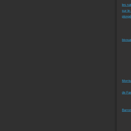
les ru
sur le
plongé
bivoua
Morris
de Far
Barro