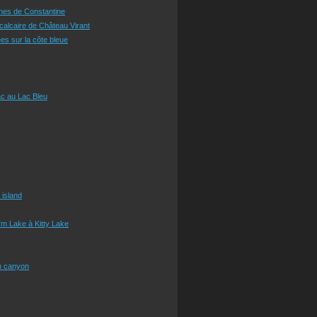
ines de Constantine
 calcaire de Château Virant
es sur la côte bleue
c au Lac Bleu
 island
m Lake à Kitty Lake
n canyon