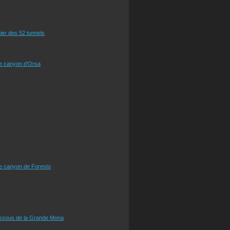
tier des 52 tunnels
le canyon d'Orsa
le canyon de Foresto
essous de la Grande Mona