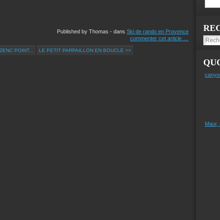
RE
Published by Thomas
-
dans
Ski de rando en Provence
commenter cet article
…
ENC POINT...
LE PETIT PARPAILLON EN BOUCLE >>
QUO
canyo
Maor,