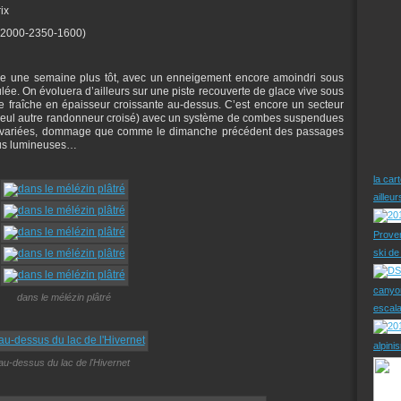
ix
-2000-2350-1600)
e une semaine plus tôt, avec un enneigement encore amoindri sous
lée. On évoluera d’ailleurs sur une piste recouverte de glace vive sous
ige fraîche en épaisseur croissante au-dessus. C’est encore un secteur
seul autre randonneur croisé) avec un système de combes suspendues
ions variées, dommage que comme le dimanche précédent des passages
plus lumineuses…
la car
ailleu
Prove
ski d
canyo
dans le mélézin plâtré
escal
alpini
au-dessus du lac de l'Hivernet