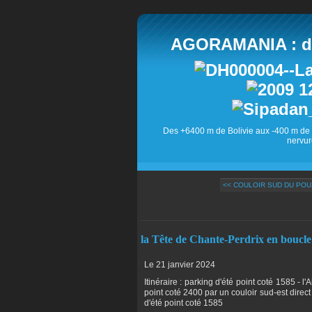
AGORAMANIA : des
Des +6400 m de Bolivie aux -400 m de 
nervur
<< COULOIR SUD DU POUZ
la Tête de Chante-Perdrix en boucle
Le 21 janvier 2024
Itinéraire : parking d'été point coté 1585 - l
point coté 2400 par un couloir sud-est direct 
d'été point coté 1585