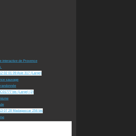
te interactive de Provence
rs
nce sauvage
e randonnée
nisme
ade
sme