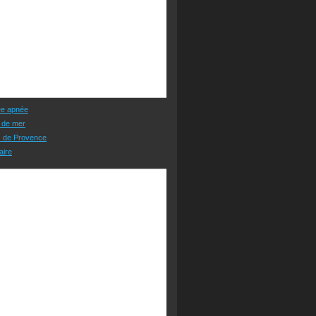
ée apnée
 de mer
s de Provence
aire