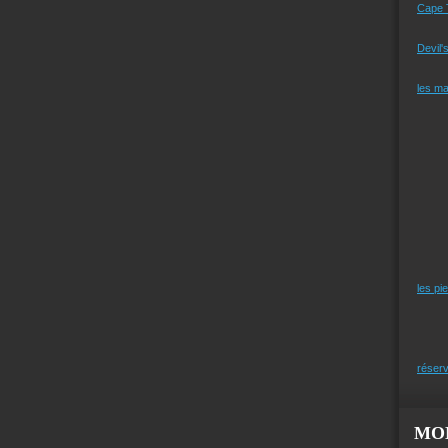
Cape 
Devil'
les m
les pi
réserv
MO