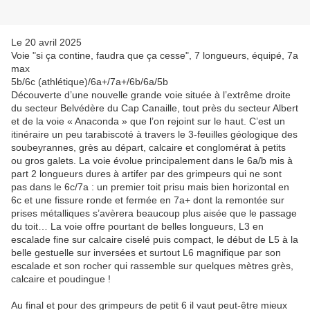
Le 20 avril 2025
Voie "si ça contine, faudra que ça cesse", 7 longueurs, équipé, 7a
max
5b/6c (athlétique)/6a+/7a+/6b/6a/5b
Découverte d’une nouvelle grande voie située à l’extrême droite
du secteur Belvédère du Cap Canaille, tout près du secteur Albert
et de la voie « Anaconda » que l’on rejoint sur le haut. C’est un
itinéraire un peu tarabiscoté à travers le 3-feuilles géologique des
soubeyrannes, grès au départ, calcaire et conglomérat à petits
ou gros galets. La voie évolue principalement dans le 6a/b mis à
part 2 longueurs dures à artifer par des grimpeurs qui ne sont
pas dans le 6c/7a : un premier toit prisu mais bien horizontal en
6c et une fissure ronde et fermée en 7a+ dont la remontée sur
prises métalliques s’avèrera beaucoup plus aisée que le passage
du toit… La voie offre pourtant de belles longueurs, L3 en
escalade fine sur calcaire ciselé puis compact, le début de L5 à la
belle gestuelle sur inversées et surtout L6 magnifique par son
escalade et son rocher qui rassemble sur quelques mètres grès,
calcaire et poudingue !
Au final et pour des grimpeurs de petit 6 il vaut peut-être mieux