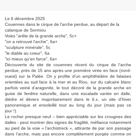
Le 6 décembre 2025
Couennes dans le cirque de l'arche perdue, au départ de la
calanque de Sormiou
Voies "arête de la grande arche", 5c+
"on a retrouvé l'arche", 6a+
"sculpture minérale", 5c
"le diable au coeur", 6a
"ici mieux qu'en farce", 6a+
Découverte du site de couennes récent du cirque de l’arche
perdue, près de 15 ans après une première virée en face (nord-
ouest) sur la Palée. On y profite d’un amphithéâtre de falaises
orientées au sud face à la mer et au Riou, sur du calcaire blanc
parfois veiné d’aragonite, le tout décoré de la grande arche en
guise de fenêtre naturelle, dans une escalade variée en dalle,
dièdre et dévers majoritairement dans le 6.x, un site d’hiver
panoramique et ensoleillé tout au long du jour (mais pas ce
jour !).
Le rocher presque neuf – bien appréciable sur les crougnes des
dalles - peut montrer des signes de fragilité, méfiance notamment
au pied de la voie « l’archistreck », attirante de par son passage
dans l’arche, mais pas encore complètement purgée comme on