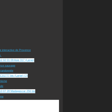
te interactive de Provence
rs
nce sauvage
e randonnée
nisme
ade
sme