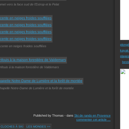
et vers la face sud de l'Estrop et le Pelat
plong
cente en neiges froides soufflées
kayak
plage
besti
enfouis à la maison forestière de Valdemars
chapelle Notre-Dame de Lumière et la forêt de montée
Published by Thomas
-
dans
Ski de rando en Provence
commenter cet article
…
 CLOCHES À SKI
LES MONGES >>