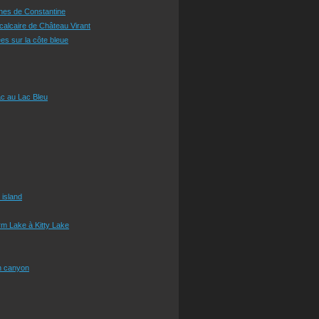
ines de Constantine
 calcaire de Château Virant
es sur la côte bleue
c au Lac Bleu
 island
m Lake à Kitty Lake
n canyon