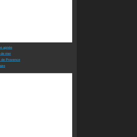
ée apnée
 de mer
s de Provence
aire