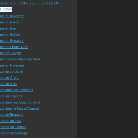
AGNES : LES PLUS BELLES PHOTOS
sme au Kurdistan
sme au Pérou
sme en Iran
sme en Bolivie
sme en Equateur
sme aux Etats-Unis
sme en Turquie
sme dans les Alpes du Nord
isme en Pyrénées
ade en Jordanie
ade en Grèce
de en Italie
ade dans les Pyrénées
ade en Espagne
de dans les Alpes du Nord
de dans le Massif Central
ade en Bretagne
 rando en Iran
 rando en Turquie
e rando en Norvège