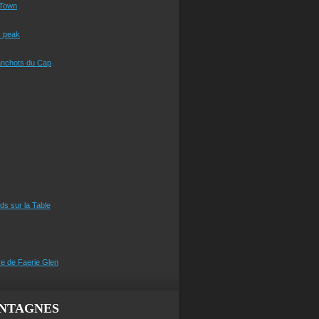
Town
s peak
anchots du Cap
eds sur la Table
e de Faerie Glen
NTAGNES