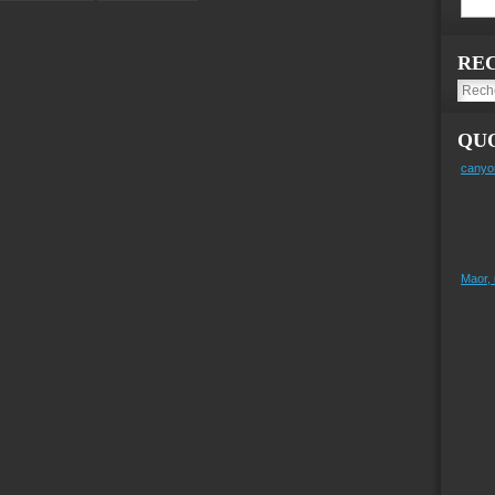
RE
QUO
canyo
Maor,