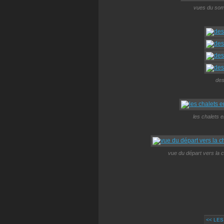
vues du somm
des
les chalets 
vue du départ vers la 
<< LES