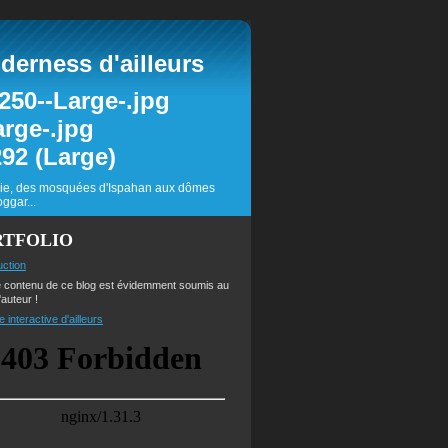
erness d'ailleurs
inie, des mosquées d'Ispahan aux dômes
ggar...
RTFOLIO
uction
e contenu de ce blog est évidemment soumis au
'auteur !
e interactive d'ailleurs