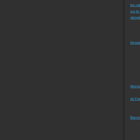
les ru
sur le
plongé
bivoua
Morris
de Far
Barro