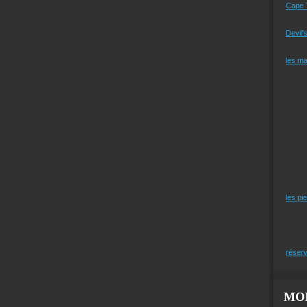
Cape 
Devil'
les m
les pi
réserv
MO