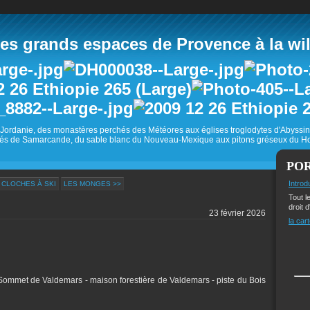
 grands espaces de Provence à la wild
Jordanie, des monastères perchés des Météores aux églises troglodytes d'Abyss
és de Samarcande, du sable blanc du Nouveau-Mexique aux pitons gréseux du Ho
PO
Introd
 CLOCHES À SKI
LES MONGES >>
Tout l
droit d
23 février 2026
la cart
 - Sommet de Valdemars - maison forestière de Valdemars - piste du Bois