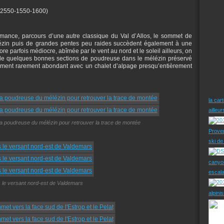
-2550-1550-1600)
ance, parcours d’une autre classique du Val d’Allos, le sommet de
ézin puis de grandes pentes peu raides succèdent également à une
e parfois médiocre, abîmée par le vent au nord et le soleil ailleurs, on
t de quelques bonnes sections de poudreuse dans le mélézin préservé
gement rarement abondant avec un chalet d’alpage presqu’entièrement
la car
ailleu
 poudreuse du mélézin pour retrouver la trace de montée
Prove
ski d
canyo
escal
 le versant nord-est de Valdemars
alpini