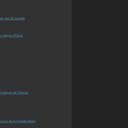
tier des 52 tunnels
le canyon d'Orsa
le canyon de Foresto
essous de la Grande Mona