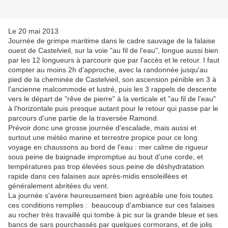
Le 20 mai 2013
Journée de grimpe maritime dans le cadre sauvage de la falaise
ouest de Castelvieil, sur la voie "au fil de l'eau", longue aussi bien
par les 12 longueurs à parcourir que par l'accès et le retour. I faut
compter au moins 2h d'approche, avec la randonnée jusqu'au
pied de la cheminée de Castelvieil, son ascension pénible en 3 à
l'ancienne malcommode et lustré, puis les 3 rappels de descente
vers le départ de "rêve de pierre" à la verticale et "au fil de l'eau"
à l'horizontale puis presque autant pour le retour qui passe par le
parcours d'une partie de la traversée Ramond.
Prévoir donc une grosse journée d'escalade, mais aussi et
surtout une météo marine et terrestre propice pour ce long
voyage en chaussons au bord de l'eau : mer calme de rigueur
sous peine de baignade impromptue au bout d'une corde, et
températures pas trop élevées sous peine de déshydratation
rapide dans ces falaises aux après-midis ensoleillées et
généralement abritées du vent.
La journée s'avère heureusement bien agréable une fois toutes
ces conditions remplies : beaucoup d'ambiance sur ces falaises
au rocher très travaillé qui tombe à pic sur la grande bleue et ses
bancs de sars pourchassés par quelques cormorans, et de jolis