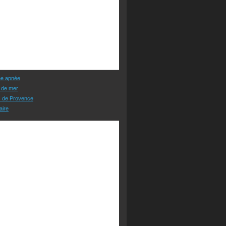
ée apnée
 de mer
s de Provence
aire