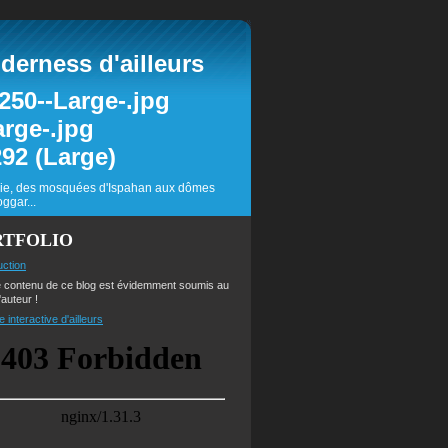
erness d'ailleurs
inie, des mosquées d'Ispahan aux dômes
ggar...
RTFOLIO
uction
e contenu de ce blog est évidemment soumis au
'auteur !
e interactive d'ailleurs