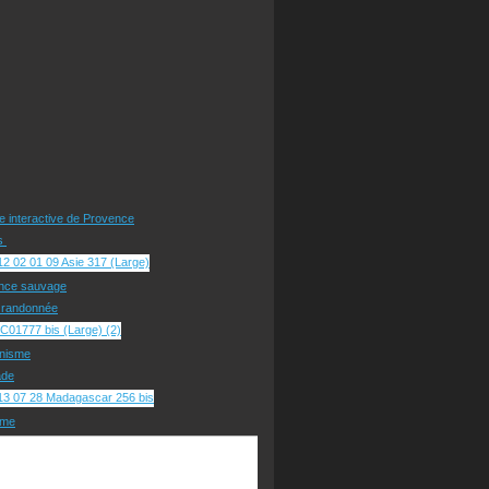
te interactive de Provence
rs
nce sauvage
e randonnée
nisme
ade
sme