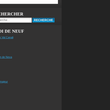
CHERCHER
I DE NEUF
e Val Canali
n de Neva
 majeur