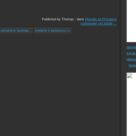
Published by Thomas
-
dans
Plongée en Provence
commenter cet article
…
 RÉSERVE MARINE...
GRIMPE À MORGIOU >>
plong
kayak
plage
besti