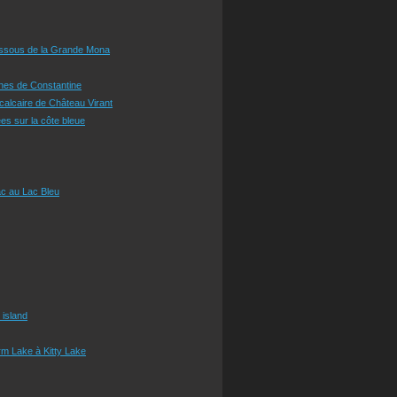
essous de la Grande Mona
ines de Constantine
 calcaire de Château Virant
es sur la côte bleue
c au Lac Bleu
 island
m Lake à Kitty Lake