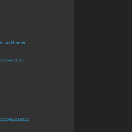
tier des 52 tunnels
le canyon d'Orsa
le canyon de Foresto