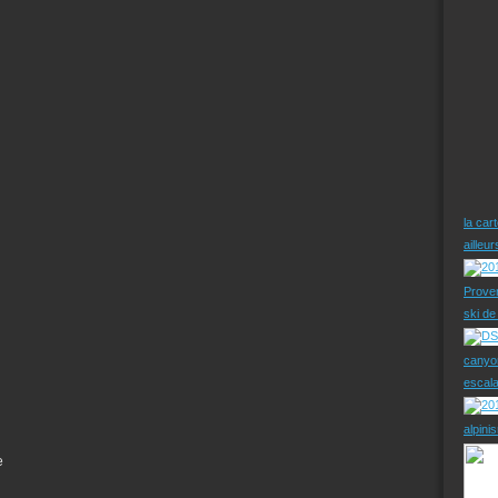
la car
ailleu
Prove
ski d
canyo
escal
alpini
e