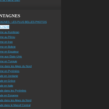
NTAGNES
AGNES : LES PLUS BELLES PHOTOS
sme au Kurdistan
sme au Pérou
sme en Iran
sme en Bolivie
sme en Equateur
sme aux Etats-Unis
sme en Turquie
sme dans les Alpes du Nord
isme en Pyrénées
ade en Jordanie
ade en Grèce
de en Italie
ade dans les Pyrénées
ade en Espagne
de dans les Alpes du Nord
de dans le Massif Central