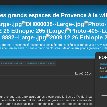
 grands espaces de Provence à la wild
Jordanie, des monastères perchés des Météores aux églises troglodytes d'Abyss
és de Samarcande, du sable blanc du Nouveau-Mexique aux pitons gréseux du Ho
PO
Introd
 RÉSERVE MARINE...
GRIMPE À MORGIOU >>
Tout l
droit d
31 août 2014
la cart
une crique aux eaux azuréennes blottie sous le Bec de l’Aigle à La
te visibilité assureront de belles plongées sur des fonds variés de
 une faune classique mais abondante de saupes, gobies, girelles et