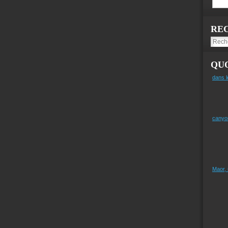
RE
QUO
dans l
canyo
Maor,