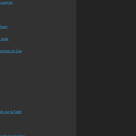
n canyon
Town
s peak
anchots du Cap
eds sur la Table
e de Faerie Glen