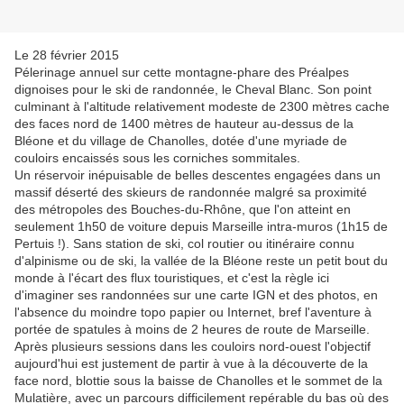
Le 28 février 2015
Pélerinage annuel sur cette montagne-phare des Préalpes
dignoises pour le ski de randonnée, le Cheval Blanc. Son point
culminant à l'altitude relativement modeste de 2300 mètres cache
des faces nord de 1400 mètres de hauteur au-dessus de la
Bléone et du village de Chanolles, dotée d'une myriade de
couloirs encaissés sous les corniches sommitales.
Un réservoir inépuisable de belles descentes engagées dans un
massif déserté des skieurs de randonnée malgré sa proximité
des métropoles des Bouches-du-Rhône, que l'on atteint en
seulement 1h50 de voiture depuis Marseille intra-muros (1h15 de
Pertuis !). Sans station de ski, col routier ou itinéraire connu
d'alpinisme ou de ski, la vallée de la Bléone reste un petit bout du
monde à l'écart des flux touristiques, et c'est la règle ici
d'imaginer ses randonnées sur une carte IGN et des photos, en
l'absence du moindre topo papier ou Internet, bref l'aventure à
portée de spatules à moins de 2 heures de route de Marseille.
Après plusieurs sessions dans les couloirs nord-ouest l'objectif
aujourd'hui est justement de partir à vue à la découverte de la
face nord, blottie sous la baisse de Chanolles et le sommet de la
Mulatière, avec un parcours difficilement repérable du bas où des