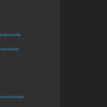
tier des 52 tunnels
le canyon d'Orsa
le canyon de Foresto