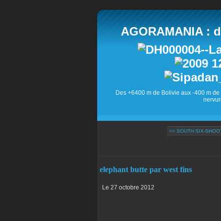
AGORAMANIA : des
Des +6400 m de Bolivie aux -400 m de 
nervur
<< SOUTH SIX-SHOO
elephant butte par west fins
Le 27 octobre 2012