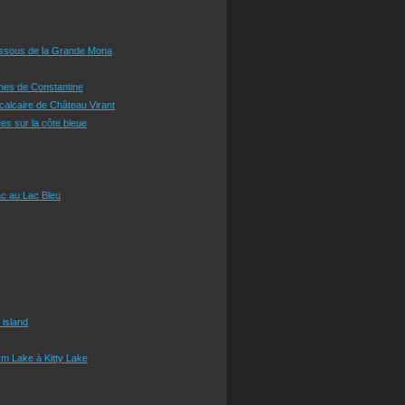
essous de la Grande Mona
ines de Constantine
 calcaire de Château Virant
es sur la côte bleue
c au Lac Bleu
 island
m Lake à Kitty Lake