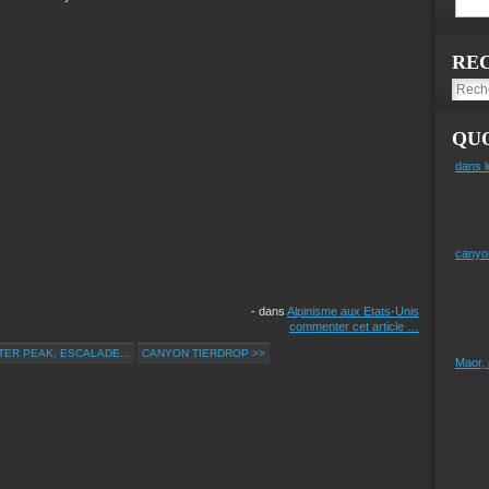
RE
QUO
dans l
canyo
-
dans
Alpinisme aux Etats-Unis
commenter cet article
…
TER PEAK, ESCALADE...
CANYON TIERDROP >>
Maor,