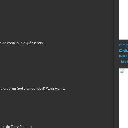
s de corde sur le grès tendre...
plong
kayak
plage
besti
 grès, un (petit) air de (petit) Wadi Rum...
ents de Fiery Furnace