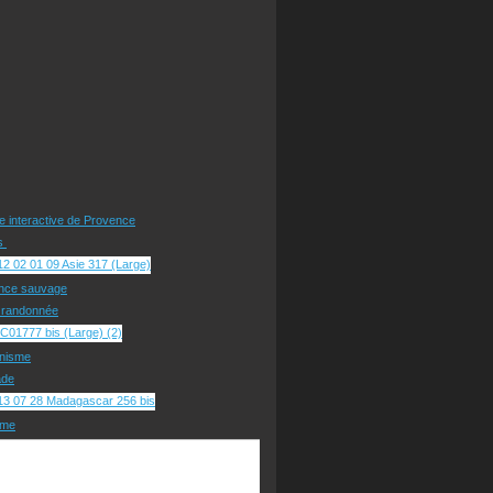
te interactive de Provence
rs
nce sauvage
e randonnée
nisme
ade
sme