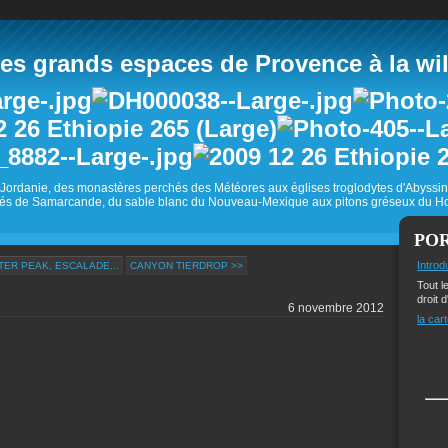
 grands espaces de Provence à la wild
Jordanie, des monastères perchés des Météores aux églises troglodytes d'Abyss
és de Samarcande, du sable blanc du Nouveau-Mexique aux pitons gréseux du Ho
PO
Introd
TER PEAK, ESCALADE...
CANYON TIERDROP >>
Tout l
droit d
6 novembre 2012
la cart