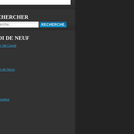
CHERCHER
I DE NEUF
e Val Canali
n de Neva
 majeur