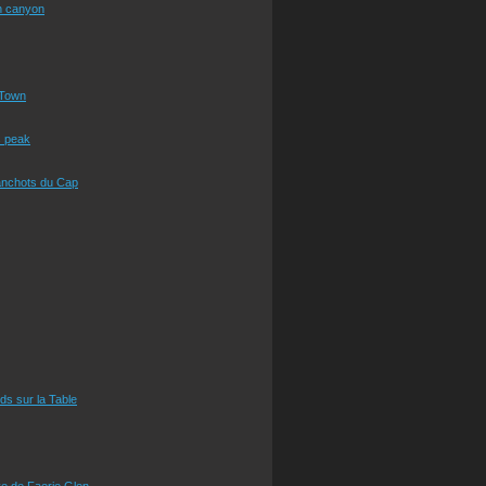
n canyon
Town
s peak
anchots du Cap
eds sur la Table
e de Faerie Glen