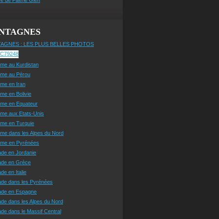
NTAGNES
AGNES : LES PLUS BELLES PHOTOS
sme au Kurdistan
sme au Pérou
sme en Iran
sme en Bolivie
sme en Equateur
sme aux Etats-Unis
sme en Turquie
sme dans les Alpes du Nord
isme en Pyrénées
ade en Jordanie
ade en Grèce
de en Italie
ade dans les Pyrénées
ade en Espagne
de dans les Alpes du Nord
de dans le Massif Central