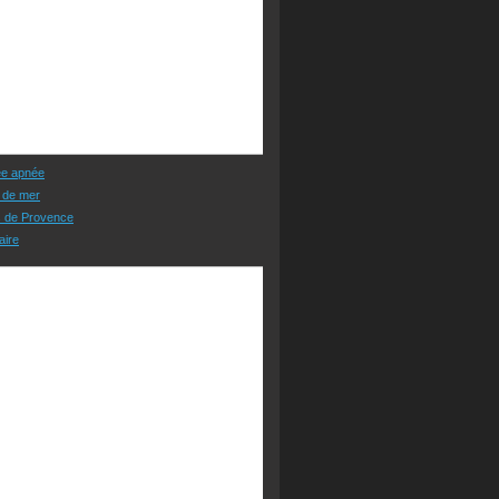
ée apnée
 de mer
s de Provence
aire