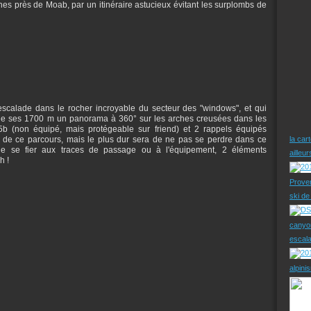
es près de Moab, par un itinéraire astucieux évitant les surplombs de
/escalade dans le rocher incroyable du secteur des "windows", et qui
t de ses 1700 m un panorama à 360° sur les arches creusées dans les
b (non équipé, mais protégeable sur friend) et 2 rappels équipés
ues de ce parcours, mais le plus dur sera de ne pas se perdre dans ce
la car
 de se fier aux traces de passage ou à l'équipement, 2 éléments
ailleu
h !
Prove
ski d
canyo
escal
alpini