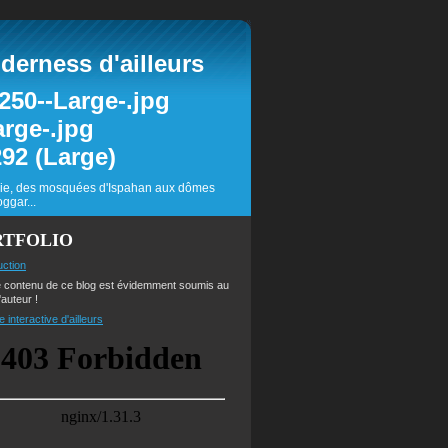
erness d'ailleurs
inie, des mosquées d'Ispahan aux dômes
ggar...
RTFOLIO
uction
e contenu de ce blog est évidemment soumis au
'auteur !
e interactive d'ailleurs