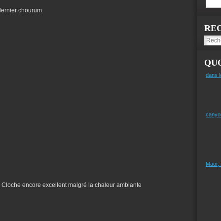
 dernier chourum
RE
QUO
dans l
canyo
Maor,
la Cloche encore excellent malgré la chaleur ambiante