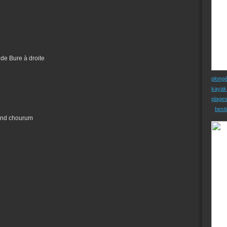
 de Bure à droite
plong
kayak
plage
besti
econd chourum