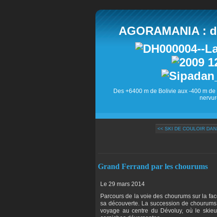
AGORAMANIA : des
Des +6400 m de Bolivie aux -400 m de 
nervur
<< SKI DE COULOIR DANS
Grand Ferrand par les chourums
Le 29 mars 2014
Parcours de la voie des chourums sur la fac
sa découverte. La succession de chourums 
voyage au centre du Dévoluy, où le skieur