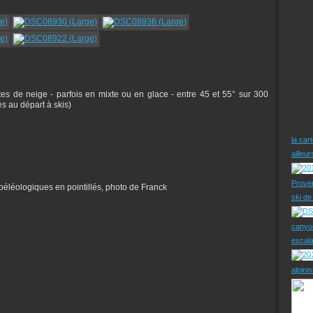
tes de neige - parfois en mixte ou en glace - entre 45 et 55° sur 300
es au départ à skis)
la car
ailleu
Prove
 spéléologiques en pointillés, photo de Franck
ski d
canyo
escal
alpini