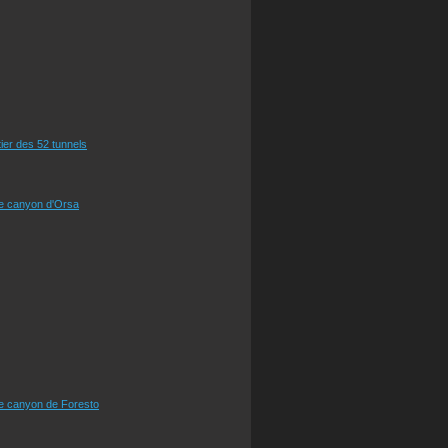
tier des 52 tunnels
le canyon d'Orsa
le canyon de Foresto