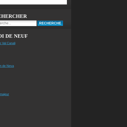
CHERCHER
I DE NEUF
e Val Canali
n de Neva
 majeur