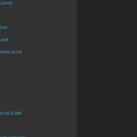
n canyon
Town
s peak
anchots du Cap
eds sur la Table
e de Faerie Glen