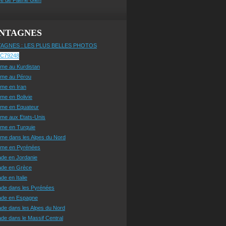
NTAGNES
AGNES : LES PLUS BELLES PHOTOS
sme au Kurdistan
sme au Pérou
sme en Iran
sme en Bolivie
sme en Equateur
sme aux Etats-Unis
sme en Turquie
sme dans les Alpes du Nord
isme en Pyrénées
ade en Jordanie
ade en Grèce
de en Italie
ade dans les Pyrénées
ade en Espagne
de dans les Alpes du Nord
de dans le Massif Central