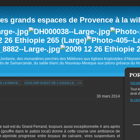
 grands espaces de Provence à la wild
Jordanie, des monastères perchés des Météores aux églises troglodytes d'Abyss
és de Samarcande, du sable blanc du Nouveau-Mexique aux pitons gréseux du Ho
PO
Introd
 LA DRAYE...
COULOIR OUEST DE L'AIGUILLE... >>
Tout l
droit d
30 mars 2014
la cart
e sud-est du Grand Ferrand, toujours aussi exceptionnelle 4 ans après
(gouffre dans le patois local) donne à cette course une ambiance de
-alpiniste progresse entre boyaux de calcaire, vires suspendues et