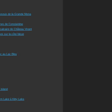
essous de la Grande Mona
ines de Constantine
 calcaire de Château Virant
es sur la côte bleue
c au Lac Bleu
 island
m Lake à Kitty Lake