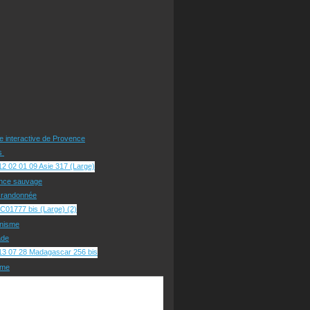
te interactive de Provence
rs
nce sauvage
e randonnée
nisme
ade
sme