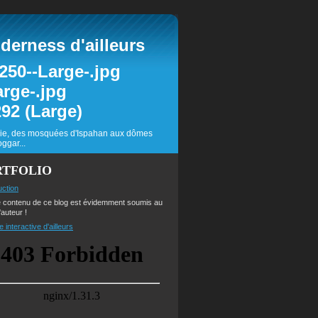
erness d'ailleurs
inie, des mosquées d'Ispahan aux dômes
ggar...
RTFOLIO
uction
e contenu de ce blog est évidemment soumis au
'auteur !
e interactive d'ailleurs