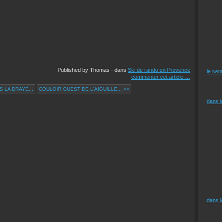
Published by Thomas
-
dans
Ski de rando en Provence
le sen
commenter cet article
…
 LA DRAYE...
COULOIR OUEST DE L'AIGUILLE... >>
dans 
dans 