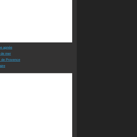
ée apnée
 de mer
s de Provence
aire