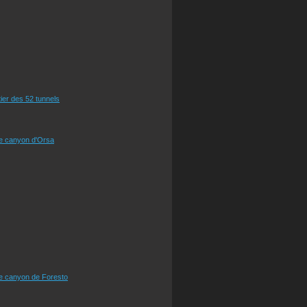
tier des 52 tunnels
le canyon d'Orsa
le canyon de Foresto