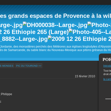
 grands espaces de Provence à la wild
Jordanie, des monastères perchés des Météores aux églises troglodytes d'Abyss
és de Samarcande, du sable blanc du Nouveau-Mexique aux pitons gréseux du Ho
PO
Introd
ES MONGES
PIC DU TOUROND >>
Tout l
droit d
15 février 2010
la cart
 Philippe
c