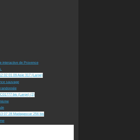
te interactive de Provence
rs
nce sauvage
e randonnée
nisme
ade
sme