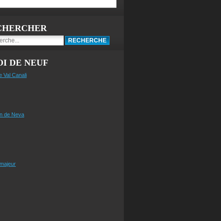
CHERCHER
I DE NEUF
e Val Canali
n de Neva
 majeur