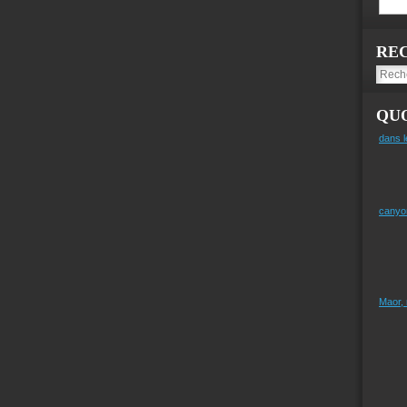
RE
QUO
dans l
canyo
Maor,