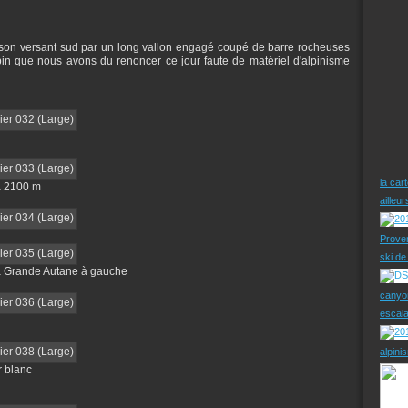
son versant sud par un long vallon engagé coupé de barre rocheuses
lpin que nous avons du renoncer ce jour faute de matériel d'alpinisme
la car
à 2100 m
ailleu
Prove
ski d
la Grande Autane à gauche
canyo
escal
alpini
r blanc