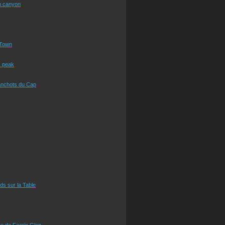
n canyon
Town
s peak
anchots du Cap
eds sur la Table
e de Faerie Glen