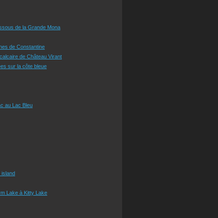
essous de la Grande Mona
ines de Constantine
 calcaire de Château Virant
es sur la côte bleue
c au Lac Bleu
 island
m Lake à Kitty Lake