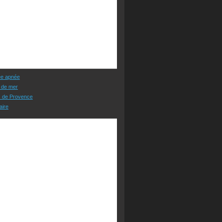
ée apnée
 de mer
s de Provence
aire