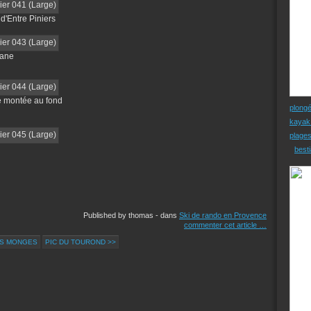
d'Entre Piniers
tane
de montée au fond
plong
kayak
plage
besti
Published by thomas
-
dans
Ski de rando en Provence
commenter cet article
…
ES MONGES
PIC DU TOUROND >>