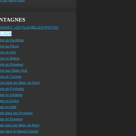
NTAGNES
AGNES : LES PLUS BELLES PHOTOS
sme au Kurdistan
sme au Pérou
sme en Iran
sme en Bolivie
sme en Equateur
sme aux Etats-Unis
sme en Turquie
sme dans les Alpes du Nord
isme en Pyrénées
ade en Jordanie
ade en Grèce
de en Italie
ade dans les Pyrénées
ade en Espagne
de dans les Alpes du Nord
de dans le Massif Central