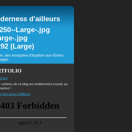
erness d'ailleurs
inie, des mosquées d'Ispahan aux dômes
ggar...
RTFOLIO
uction
e contenu de ce blog est évidemment soumis au
'auteur !
e interactive d'ailleurs