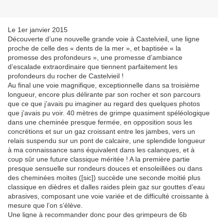
Le 1er janvier 2015
Découverte d’une nouvelle grande voie à Castelvieil, une ligne
proche de celle des « dents de la mer », et baptisée « la
promesse des profondeurs », une promesse d’ambiance
d’escalade extraordinaire que tiennent parfaitement les
profondeurs du rocher de Castelvieil !
Au final une voie magnifique, exceptionnelle dans sa troisième
longueur, encore plus délirante par son rocher et son parcours
que ce que j’avais pu imaginer au regard des quelques photos
que j’avais pu voir. 40 mètres de grimpe quasiment spéléologique
dans une cheminée presque fermée, en opposition sous les
concrétions et sur un gaz croissant entre les jambes, vers un
relais suspendu sur un pont de calcaire, une splendide longueur
à ma connaissance sans équivalent dans les calanques, et à
coup sûr une future classique méritée ! A la première partie
presque sensuelle sur rondeurs douces et ensoleillées ou dans
des cheminées moites ([sic]) succède une seconde moitié plus
classique en dièdres et dalles raides plein gaz sur gouttes d’eau
abrasives, composant une voie variée et de difficulté croissante à
mesure que l’on s’élève.
Une ligne à recommander donc pour des grimpeurs de 6b