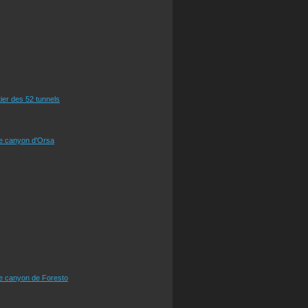
tier des 52 tunnels
le canyon d'Orsa
le canyon de Foresto