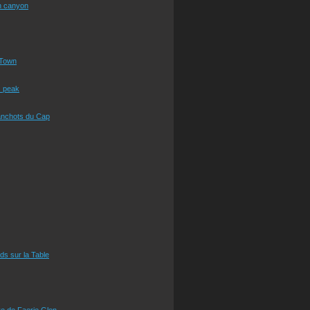
n canyon
Town
s peak
anchots du Cap
eds sur la Table
e de Faerie Glen