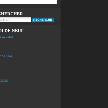
CHERCHER
I DE NEUF
e Val Canali
n de Neva
 majeur