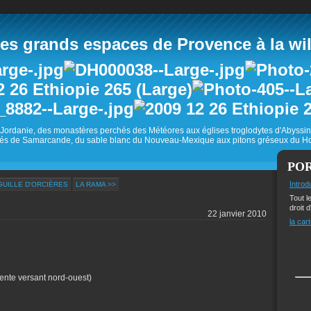
 grands espaces de Provence à la wild
Jordanie, des monastères perchés des Météores aux églises troglodytes d'Abyss
és de Samarcande, du sable blanc du Nouveau-Mexique aux pitons gréseux du Ho
PO
Introd
IGUILLE D'ORCIÈRES
LA RAMA >>
Tout l
droit d
22 janvier 2010
la cart
ente versant nord-ouest)