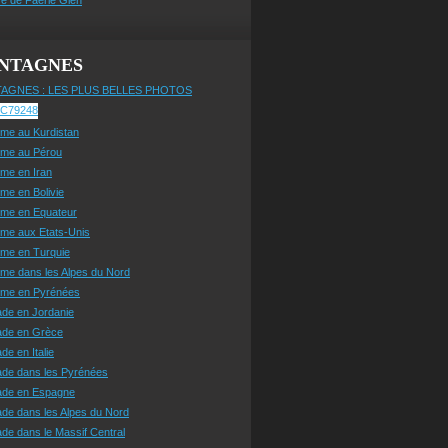
NTAGNES
AGNES : LES PLUS BELLES PHOTOS
sme au Kurdistan
sme au Pérou
sme en Iran
sme en Bolivie
sme en Equateur
sme aux Etats-Unis
sme en Turquie
sme dans les Alpes du Nord
isme en Pyrénées
ade en Jordanie
ade en Grèce
de en Italie
ade dans les Pyrénées
ade en Espagne
de dans les Alpes du Nord
de dans le Massif Central