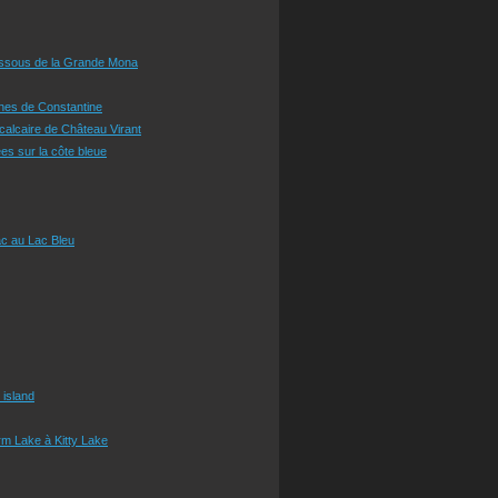
essous de la Grande Mona
ines de Constantine
 calcaire de Château Virant
es sur la côte bleue
c au Lac Bleu
 island
m Lake à Kitty Lake