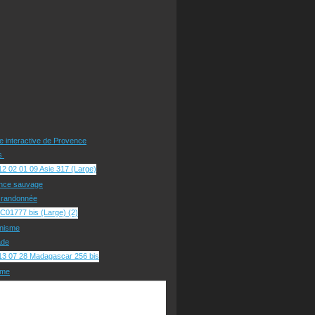
te interactive de Provence
rs
nce sauvage
e randonnée
nisme
ade
sme