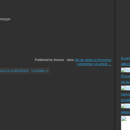
-Ponçon
la car
Published by thomas
-
dans
Ski de rando en Provence
commenter cet article
…
ailleu
IGUILLE D'ORCIÈRES
LA RAMA >>
Prove
ski d
canyo
escal
alpini