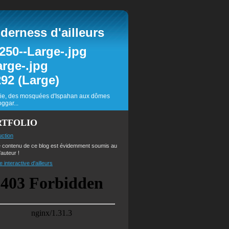
erness d'ailleurs
inie, des mosquées d'Ispahan aux dômes
ggar...
RTFOLIO
uction
e contenu de ce blog est évidemment soumis au
'auteur !
e interactive d'ailleurs