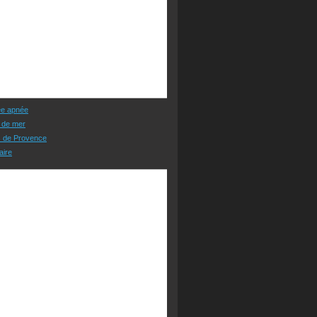
ée apnée
 de mer
s de Provence
aire