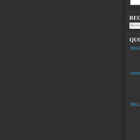
RE
QUO
dans l
canyo
Maor,