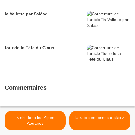
la Vallette par Salèse
tour de la Tête du Claus
Commentaires
< ski dans les Alpes
la raie des fesses à skis >
Apuanes