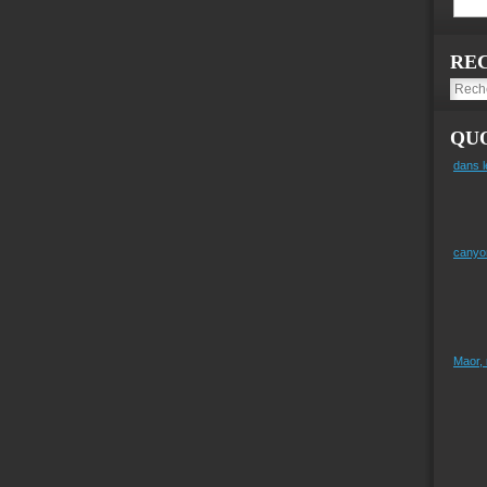
RE
QUO
dans l
canyo
Maor,