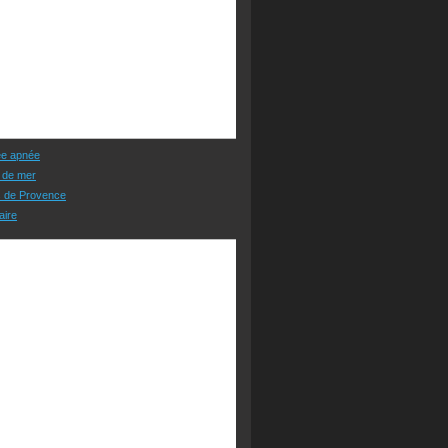
ée apnée
 de mer
s de Provence
aire