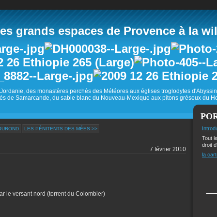
 grands espaces de Provence à la wild
Jordanie, des monastères perchés des Météores aux églises troglodytes d'Abyss
és de Samarcande, du sable blanc du Nouveau-Mexique aux pitons gréseux du Ho
PO
Introd
TOUROND
LES PÉNITENTS DES MÉES >>
Tout l
droit d
7 février 2010
la cart
r le versant nord (torrent du Colombier)