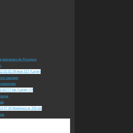
te interactive de Provence
rs
nce sauvage
e randonnée
nisme
ade
sme