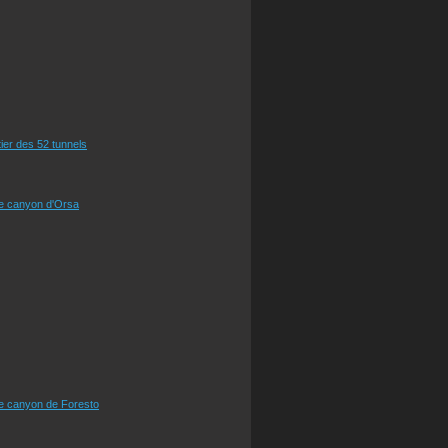
tier des 52 tunnels
le canyon d'Orsa
le canyon de Foresto