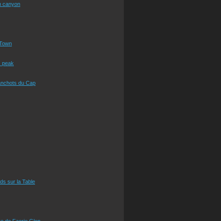
n canyon
Town
s peak
anchots du Cap
eds sur la Table
e de Faerie Glen