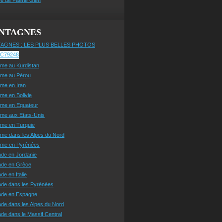
NTAGNES
AGNES : LES PLUS BELLES PHOTOS
sme au Kurdistan
sme au Pérou
sme en Iran
sme en Bolivie
sme en Equateur
sme aux Etats-Unis
sme en Turquie
sme dans les Alpes du Nord
isme en Pyrénées
ade en Jordanie
ade en Grèce
de en Italie
ade dans les Pyrénées
ade en Espagne
de dans les Alpes du Nord
de dans le Massif Central