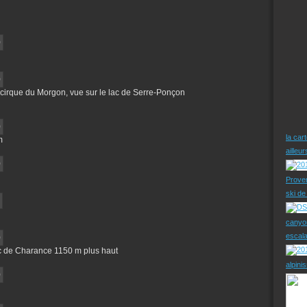
e cirque du Morgon, vue sur le lac de Serre-Ponçon
la car
m
ailleu
Prove
ski d
canyo
escal
c de Charance 1150 m plus haut
alpini