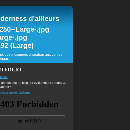
erness d'ailleurs
inie, des mosquées d'Ispahan aux dômes
ggar...
RTFOLIO
uction
e contenu de ce blog est évidemment soumis au
'auteur !
e interactive d'ailleurs