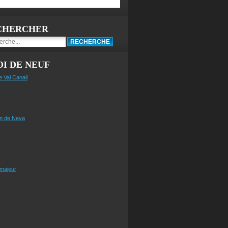
CHERCHER
I DE NEUF
e Val Canali
n de Neva
 majeur