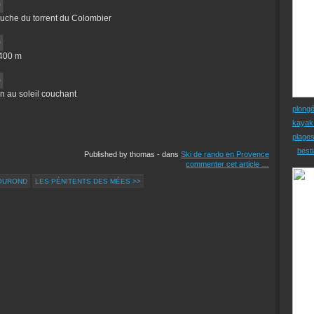
gauche du torrent du Colombier
1400 m
 au soleil couchant
plong
kayak
plage
besti
Published by thomas
-
dans
Ski de rando en Provence
commenter cet article
…
TOUROND
LES PÉNITENTS DES MÉES >>