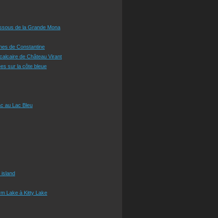
essous de la Grande Mona
ines de Constantine
 calcaire de Château Virant
es sur la côte bleue
c au Lac Bleu
 island
m Lake à Kitty Lake