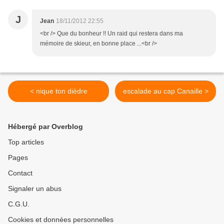
J
Jean
18/11/2012 22:55
<br /> Que du bonheur !! Un raid qui restera dans ma
mémoire de skieur, en bonne place ...<br />
< nique ton dièdre
escalade au cap Canaille >
Hébergé par Overblog
Top articles
Pages
Contact
Signaler un abus
C.G.U.
Cookies et données personnelles