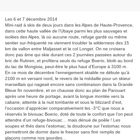
Les 6 et 7 décembre 2014
Mini-raid à skis de deux jours dans les Alpes de Haute-Provence,
dans cette haute vallée de l’Ubaye parmi les plus sauvages et
isolées des Alpes, là où aucune route, refuge gardé ou même
sentier sur-fréquenté ne viennent troubler la wilderness des 15
km de vallon entre Maljasset et le col Longet. On ne croisera
donc pas âme qui skie durant ces 2 journées passées autour du
bric de Rubren, et profitera seuls du refuge Boerio, blotti au bord
du lac de Mongioia, peut-être le plus haut d’Europe à 3100 m.
En ce mois de décembre l’enneigement skiable ne débute qu’à
2100 m en versant nord, le revers de la médaille pour un skieur
marseillais qui nageait encore sans combinaison dans la Grande
Bleue fin novembre, et on chausse donc au plan de Parouart
après une heure de portage, avant la longue montée vers la
cabane, atteinte à la nuit tombante et sous le blizzard d’est,
l’occasion d’apprécier comparativement les -3°C que nous a
réservés le bivouac Boerio, doté de toute le confort que l’on peut
attendre d’un refuge-bivouac… mais dénué de poêle ! Les
soupes et thés dans l’estomac, la doudoune sur l’estomac nous
permettront de dormir dans le freezer sans finir remplis de
glaçons comme nos gourdes…