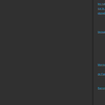
les ru
sur le
plongé
bivoua
Morris
de Far
Barro