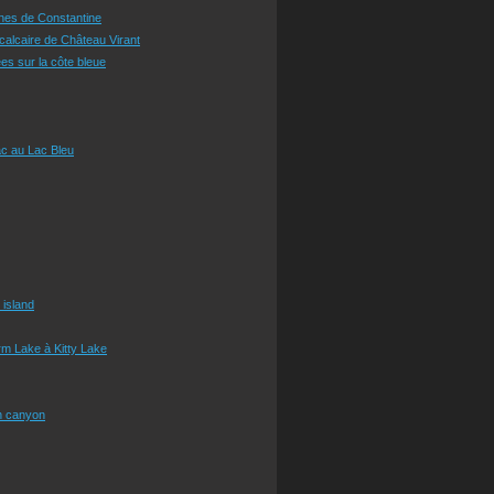
ines de Constantine
 calcaire de Château Virant
es sur la côte bleue
c au Lac Bleu
 island
m Lake à Kitty Lake
n canyon