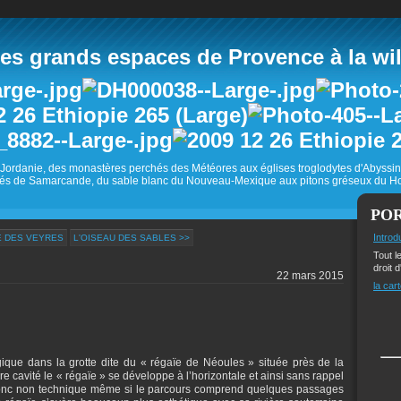
 grands espaces de Provence à la wild
Jordanie, des monastères perchés des Météores aux églises troglodytes d'Abyss
és de Samarcande, du sable blanc du Nouveau-Mexique aux pitons gréseux du Ho
PO
Introd
E DES VEYRES
L'OISEAU DES SABLES >>
Tout l
droit d
22 mars 2015
la cart
que dans la grotte dite du « régaïe de Néoules » située près de la
ère cavité le « régaïe » se développe à l’horizontale et ainsi sans rappel
 donc non technique même si le parcours comprend quelques passages