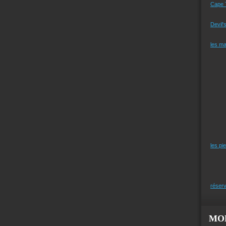
Cape 
Devil'
les m
les pi
réserv
MO