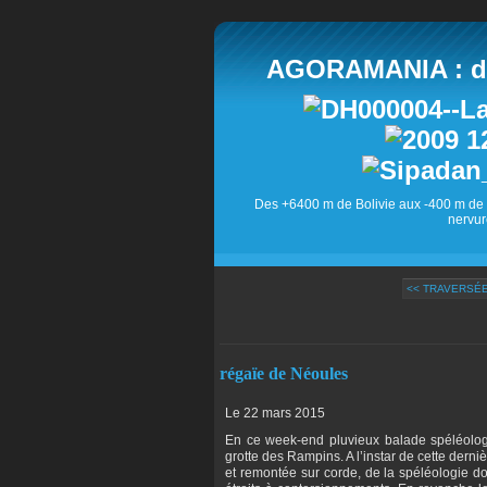
AGORAMANIA : des
Des +6400 m de Bolivie aux -400 m de 
nervur
<< TRAVERSÉ
régaïe de Néoules
Le 22 mars 2015
En ce week-end pluvieux balade spéléologi
grotte des Rampins. A l’instar de cette derni
et remontée sur corde, de la spéléologie