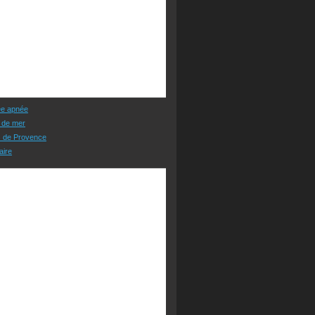
ée apnée
 de mer
s de Provence
aire