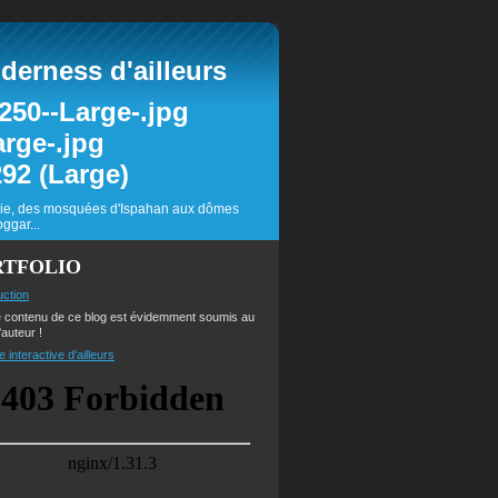
erness d'ailleurs
inie, des mosquées d'Ispahan aux dômes
ggar...
RTFOLIO
uction
e contenu de ce blog est évidemment soumis au
'auteur !
e interactive d'ailleurs