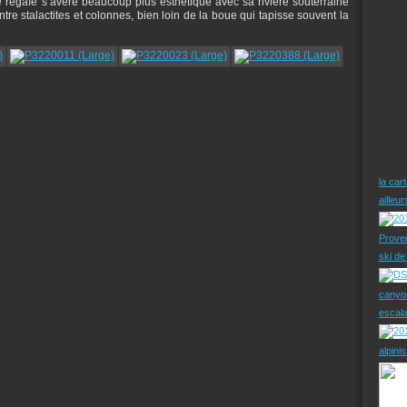
e régaïe s’avère beaucoup plus esthétique avec sa rivière souterraine
tre stalactites et colonnes, bien loin de la boue qui tapisse souvent la
la car
ailleu
Prove
ski d
canyo
escal
alpini