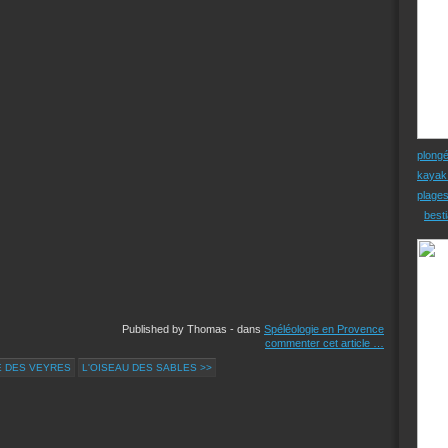
plong
kayak
plage
besti
Published by Thomas
-
dans
Spéléologie en Provence
commenter cet article
…
E DES VEYRES
L'OISEAU DES SABLES >>