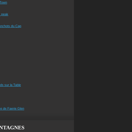
Town
s peak
anchots du Cap
eds sur la Table
e de Faerie Glen
NTAGNES