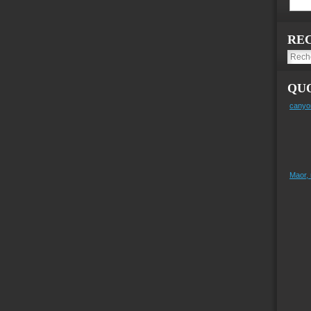
RE
QUO
canyo
Maor,