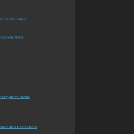
tier des 52 tunnels
le canyon d'Orsa
le canyon de Foresto
essous de la Grande Mona