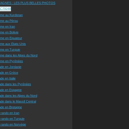
AGNES : LES PLUS BELLES PHOTOS
sme au Kurdistan
sme au Pérou
sme en Iran
sme en Bolivie
sme en Equateur
sme aux Etats-Unis
sme en Turquie
sme dans les Alpes du Nord
isme en Pyrénées
ade en Jordanie
ade en Grèce
de en Italie
ade dans les Pyrénées
ade en Espagne
de dans les Alpes du Nord
de dans le Massif Central
ade en Bretagne
 rando en Iran
 rando en Turquie
e rando en Norvège