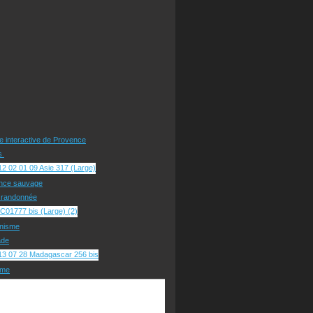
te interactive de Provence
rs
nce sauvage
e randonnée
nisme
ade
sme