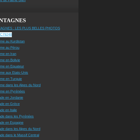
NTAGNES
AGNES : LES PLUS BELLES PHOTOS
sme au Kurdistan
sme au Pérou
sme en Iran
sme en Bolivie
sme en Equateur
sme aux Etats-Unis
sme en Turquie
sme dans les Alpes du Nord
isme en Pyrénées
ade en Jordanie
ade en Grèce
de en Italie
ade dans les Pyrénées
ade en Espagne
de dans les Alpes du Nord
de dans le Massif Central