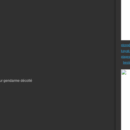
plong
kayak
plage
besti
sur gendarme décollé