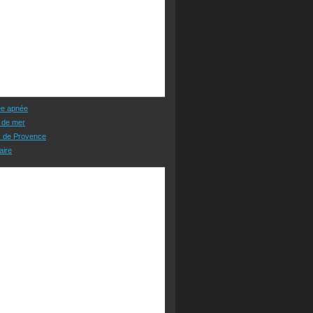
ée apnée
 de mer
s de Provence
aire