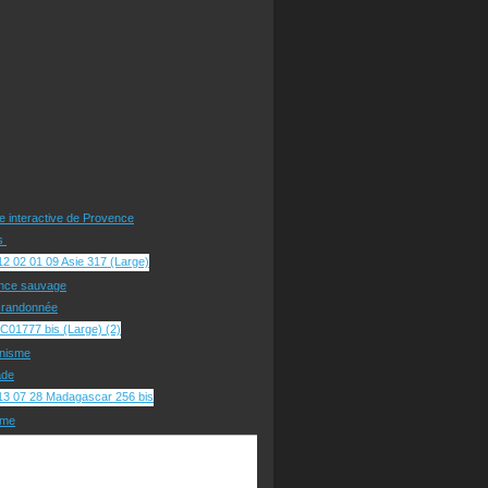
te interactive de Provence
rs
nce sauvage
e randonnée
nisme
ade
sme