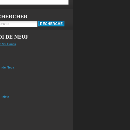
CHERCHER
I DE NEUF
e Val Canali
n de Neva
 majeur