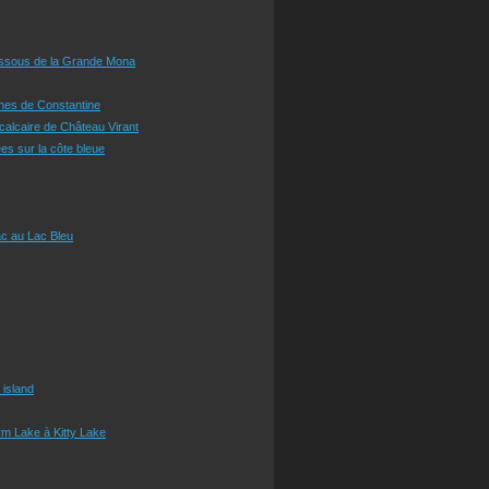
essous de la Grande Mona
ines de Constantine
 calcaire de Château Virant
es sur la côte bleue
c au Lac Bleu
 island
m Lake à Kitty Lake