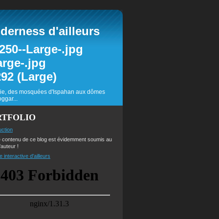
erness d'ailleurs
inie, des mosquées d'Ispahan aux dômes
ggar...
RTFOLIO
uction
e contenu de ce blog est évidemment soumis au
'auteur !
e interactive d'ailleurs