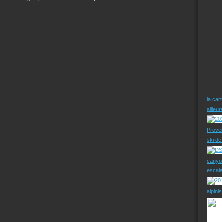
la car
ailleu
e
Prove
ski d
canyo
escal
alpini