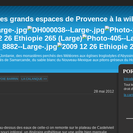
 grands espaces de Provence à la wild
Jordanie, des monastères perchés des Météores aux églises troglodytes d'Abyss
és de Samarcande, du sable blanc du Nouveau-Mexique aux pitons gréseux du Ho
PO
Introd
VOIE BARRIN
LA CALANQUE >>
Tout l
droit d
28 mai 2012
la cart
au-dessus des eaux de celle-ci on remonte sur le plateau de Castelvieil
souci intégral, un itinéraire esthétique sur une arête bien marquée.