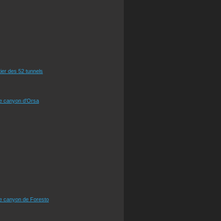
tier des 52 tunnels
le canyon d'Orsa
le canyon de Foresto