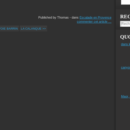
RE
Published by Thomas
-
dans
Escalade en Provence
commenter cet article
…
VOIE BARRIN
LA CALANQUE >>
QUO
dans l
canyo
Maor,