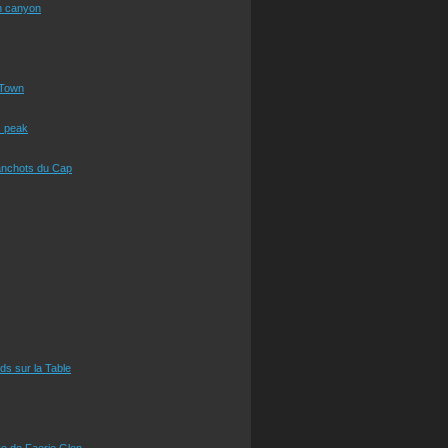
n canyon
Town
s peak
anchots du Cap
eds sur la Table
e de Faerie Glen