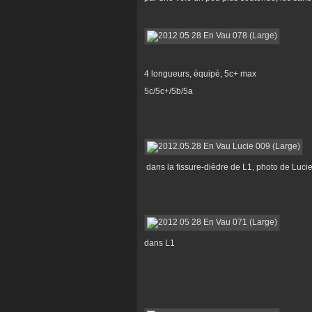
4 longueurs, équipé, 5c+ max
5c/5c+/5b/5a
dans la fissure-dièdre de L1, photo de Luci
dans L1