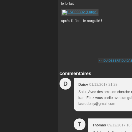
le forfait
après l'effort...le narguilé !
<< DU DÉSERT DU DASH
commentaires
D
Daisy
01/12/2017 21:28
Salut, Avec des amis on cherche
iran. Etiez vous partie avec un gu
lauredoisy@gmail.com
T
Thomas
09/12/2017 18: