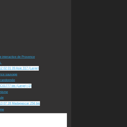
te interactive de Provence
rs
nce sauvage
e randonnée
nisme
ade
sme