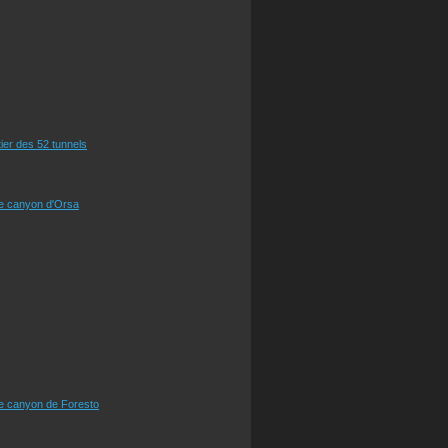
tier des 52 tunnels
le canyon d'Orsa
le canyon de Foresto