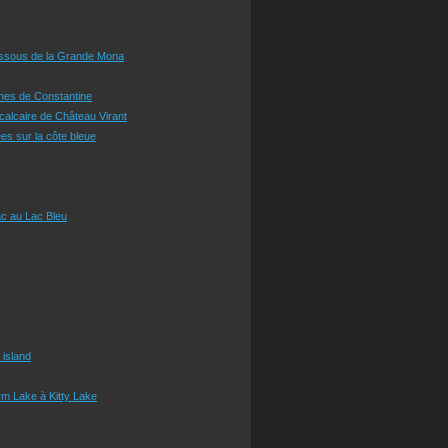
essous de la Grande Mona
ines de Constantine
 calcaire de Château Virant
es sur la côte bleue
c au Lac Bleu
 island
m Lake à Kitty Lake