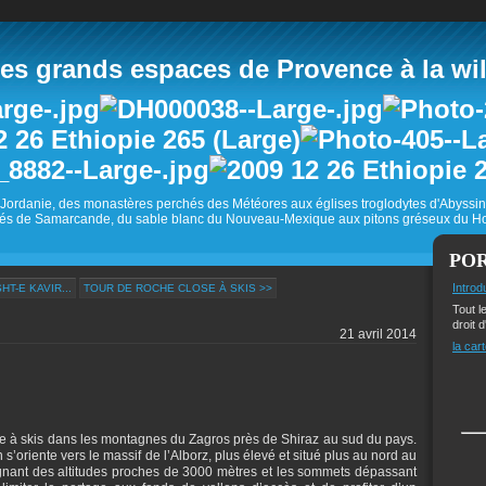
 grands espaces de Provence à la wild
Jordanie, des monastères perchés des Météores aux églises troglodytes d'Abyss
és de Samarcande, du sable blanc du Nouveau-Mexique aux pitons gréseux du Ho
PO
Introd
T-E KAVIR...
TOUR DE ROCHE CLOSE À SKIS >>
Tout l
droit d
21 avril 2014
la cart
ée à skis dans les montagnes du Zagros près de Shiraz au sud du pays.
oriente vers le massif de l’Alborz, plus élevé et situé plus au nord au
gnant des altitudes proches de 3000 mètres et les sommets dépassant