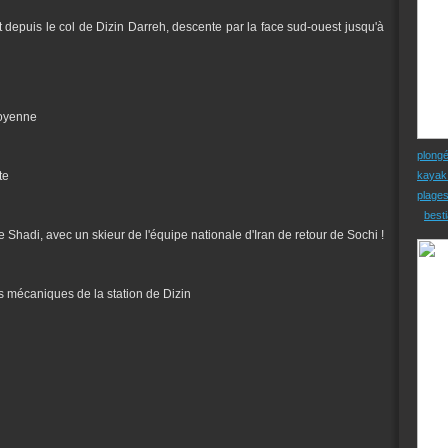
 depuis le col de Dizin Darreh, descente par la face sud-ouest jusqu'à
moyenne
plong
te
kayak
plage
besti
 Shadi, avec un skieur de l'équipe nationale d'Iran de retour de Sochi !
s mécaniques de la station de Dizin