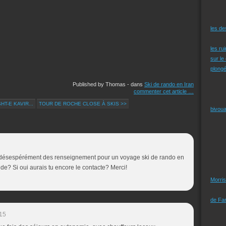
les d
les ru
sur le
plongé
Published by Thomas
-
dans
Ski de rando en Iran
commenter cet article
…
T-E KAVIR...
TOUR DE ROCHE CLOSE À SKIS >>
bivoua
 désespérément des renseignement pour un voyage ski de rando en
ide? Si oui aurais tu encore le contacte? Merci!
Morris
de Far
15