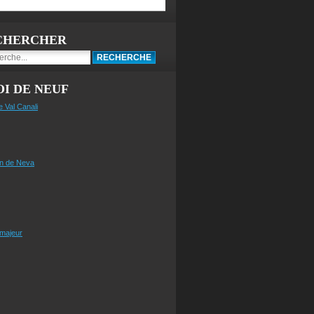
CHERCHER
I DE NEUF
e Val Canali
n de Neva
 majeur