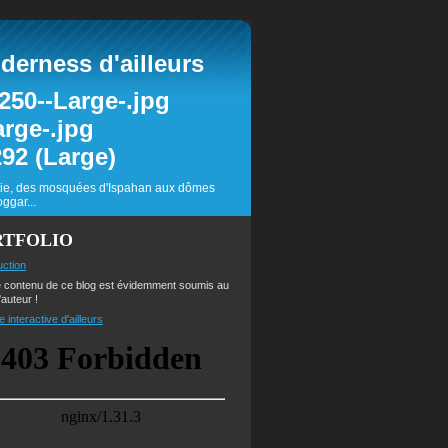
erness d'ailleurs
inie, des mosquées d'Ispahan aux dômes
ggar...
RTFOLIO
uction
e contenu de ce blog est évidemment soumis au
'auteur !
e interactive d'ailleurs