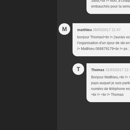
Salut,<br /> Non, à chaq
embauchés pour la sema
M
matthieu
26/03/2017 21:47
bonjour Thomas!<br /> j'aurais vou
l'organisation d'un sjour de ski en 
/> Matthieu 068879179<br /> ps : je
T
Thomas
31/03/2017 22:
Bonjour Matthieu,<br /> <
pays auquel je suis part
numéro de téléphone est 
<br /> <br /> Thomas