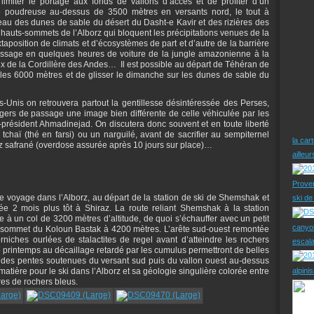
limiter le portage aux fonds de vallons d’accès et de profiter d’un
poudreuse au-dessus de 3500 mètres en versants nord, le tout à
eau des dunes de sable du désert du Dasht-e Kavir et des rizières des
 hauts-sommets de l’Alborz qui bloquent les précipitations venues de la
aposition de climats et d’écosystèmes de part et d’autre de la barrière
ssage en quelques heures de voiture de la jungle amazonienne à la
aux de la Cordillère des Andes… Il est possible au départ de Téhéran de
ant les 6000 mètres et de glisser le dimanche sur les dunes de sable du
s-Unis on retrouvera partout la gentillesse désintéressée des Perses,
rangers de passage une image bien différente de celle véhiculée par les
-président Ahmadinejad. On discutera donc souvent et en toute liberté
chaï (thé en farsi) ou un narguilé, avant de sacrifier au sempiternel
la car
riz safrané (overdose assurée après 10 jours sur place)…
ailleu
Prove
 voyage dans l’Alborz, au départ de la station de ski de Shemshak et
ski d
ée 2 mois plus tôt à Shiraz. La route reliant Shemshak à la station
 à un col de 3200 mètres d’altitude, de quoi s’échauffer avec un petit
canyo
e sommet du Koloun Bastak à 4200 mètres. L’arête sud-ouest remontée
rniches ourlées de stalactites de regel avant d’atteindre les rochers
escal
 printemps au décaillage retardé par les cumulus permettront de belles
des pentes soutenues du versant sud puis du vallon ouest au-dessus
atière pour le ski dans l’Alborz et sa géologie singulière colorée entre
alpini
rres de rochers bleus.