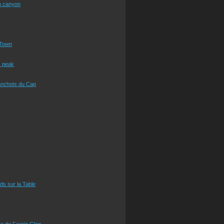
n canyon
Town
s peak
anchots du Cap
eds sur la Table
e de Faerie Glen