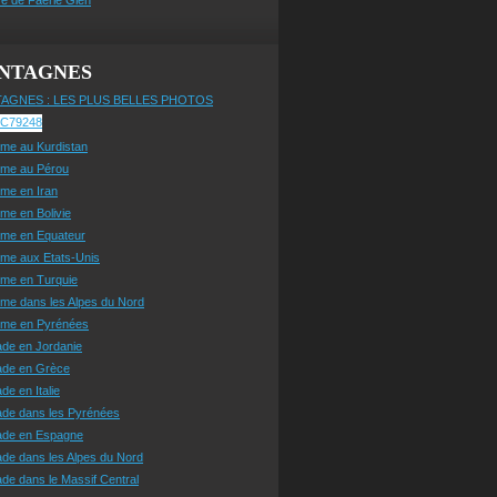
NTAGNES
AGNES : LES PLUS BELLES PHOTOS
sme au Kurdistan
sme au Pérou
sme en Iran
sme en Bolivie
sme en Equateur
sme aux Etats-Unis
sme en Turquie
sme dans les Alpes du Nord
isme en Pyrénées
ade en Jordanie
ade en Grèce
de en Italie
ade dans les Pyrénées
ade en Espagne
de dans les Alpes du Nord
de dans le Massif Central