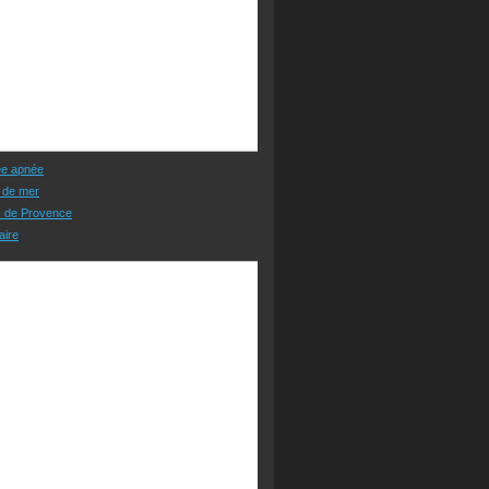
ée apnée
 de mer
s de Provence
aire