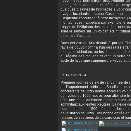
4000 mètres permettront effectivement de 
enneigement abondant et même de neige 
quelques dizaines de kilomètres à vol d’ois
rivages luxuriants de la mer Caspienne. Les
Caspienne conduisent à cette incroyable juxt
montagneuse, rappelant par exemple le pa
steppe de l’Altiplano des contreforts orient
skier le samedi sur un volcan éteint titill
désert du Maranjab !
Dans cet Axe du Mal diabolisé par les Etat
ravis de pouvoir offrir à l’un des rares ét
medias occidentaux ou les diatribes de l’ex
du régime des mollahs devant un verre de t
socle de la cuisine iranienne : le kebab au 
Le 14 avril 2014
Première journée de ski de randonnée de ce
de l’appartement prêté par Shadi rencontr
concurrente de Dizin donne accès en voiture
dénivelée de 1000 mètres pour atteindre l
offre une belle ambiance alpine sur les co
sommitaux aux teintes bleutées. La neige de
courbes dans les 1500 mètres de descente 
de la station de Dizin. Une bonne entrée en m
falaises de stratifiées de calcaire ocre et ba