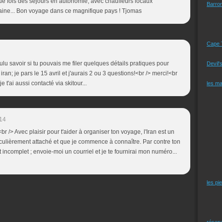
ue fois des séjours en autonomie, avec chauffeurs locaux
Barro
ine... Bon voyage dans ce magnifique pays ! Tjomas
Cape 
lu savoir si tu pouvais me filer quelques détails pratiques pour
Devil'
iran; je pars le 15 avril et j'aurais 2 ou 3 questions!<br /> merci!<br
 t'ai aussi contacté via skitour...
les m
14
br /> Avec plaisir pour t'aider à organiser ton voyage, l'Iran est un
iculièrement attaché et que je commence à connaître. Par contre ton
incomplet ; envoie-moi un courriel et je te fournirai mon numéro...
les pi
réserv