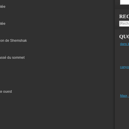
ntée
RE
ntée
QUO
tion de Shemshak
dans l
 cassé du sommet
canyo
te ouest
Maor,