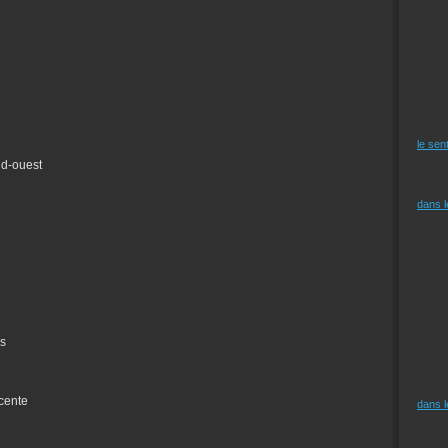
le sen
ud-ouest
dans 
es
scente
dans 