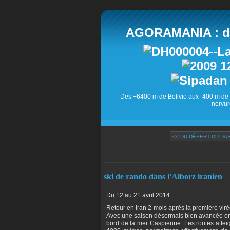
AGORAMANIA : des
Des +6400 m de Bolivie aux -400 m de 
nervur
<< DU DÉSERT DU DASH
ski de rando dans l'Alborz iranien
Du 12 au 21 avril 2014
Retour en Iran 2 mois après la première vir
Avec une saison désormais bien avancée on s’
bord de la mer Caspienne. Les routes attei