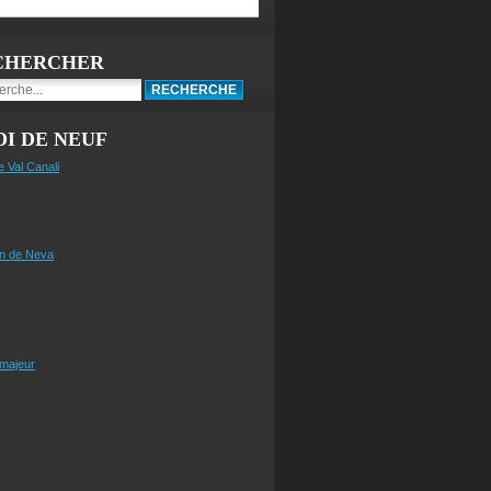
CHERCHER
I DE NEUF
e Val Canali
n de Neva
 majeur