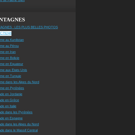
NTAGNES
AGNES : LES PLUS BELLES PHOTOS
sme au Kurdistan
sme au Pérou
sme en Iran
sme en Bolivie
sme en Equateur
sme aux Etats-Unis
sme en Turquie
sme dans les Alpes du Nord
isme en Pyrénées
ade en Jordanie
ade en Grèce
de en Italie
ade dans les Pyrénées
ade en Espagne
de dans les Alpes du Nord
de dans le Massif Central