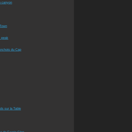
n canyon
Town
s peak
anchots du Cap
eds sur la Table
e de Faerie Glen