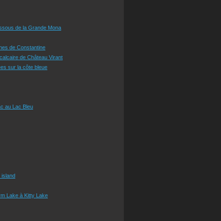
essous de la Grande Mona
ines de Constantine
 calcaire de Château Virant
es sur la côte bleue
c au Lac Bleu
 island
m Lake à Kitty Lake