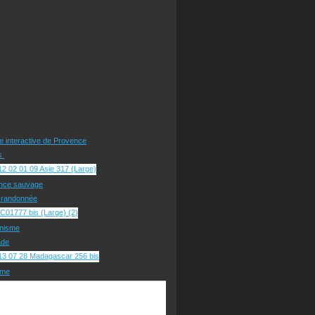
te interactive de Provence
rs
nce sauvage
e randonnée
nisme
ade
sme