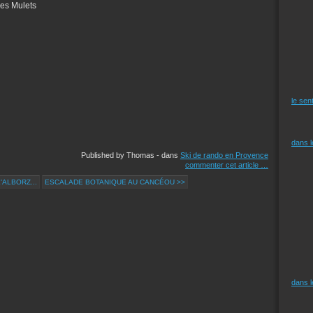
 des Mulets
le sen
dans 
Published by Thomas
-
dans
Ski de rando en Provence
commenter cet article
…
'ALBORZ...
ESCALADE BOTANIQUE AU CANCÉOU >>
dans 