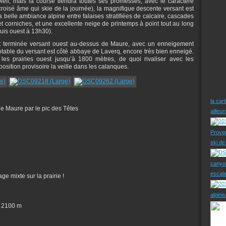
leil, mais la course tiendra toutes ses promesses, avec le caractère
roisé âme qui skie de la journée), la magnifique descente versant est
a belle ambiance alpine entre falaises stratifiées de calcaire, cascades
et corniches, et une excellente neige de printemps à point tout au long
puis ouest à 13h30).
ôt terminée versant ouest au-dessus de Maure, avec un enneigement
notable du versant est côté abbaye de Laverq, encore très bien enneigé.
 les prairies ouest jusqu’à 1800 mètres, de quoi rivaliser avec les
sition provisoire la veille dans les calanques.
la car
e Maure par le pic des Têtes
ailleu
Prove
ski d
canyo
escal
e mixte sur la prairie !
alpini
 de 2100 m