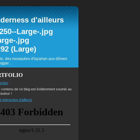
erness d'ailleurs
inie, des mosquées d'Ispahan aux dômes
ggar...
RTFOLIO
uction
e contenu de ce blog est évidemment soumis au
'auteur !
e interactive d'ailleurs