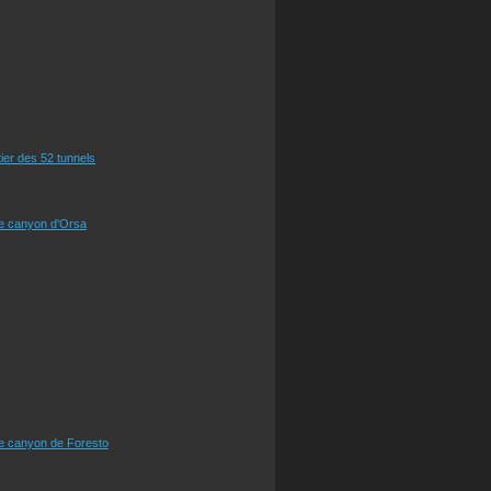
tier des 52 tunnels
le canyon d'Orsa
le canyon de Foresto