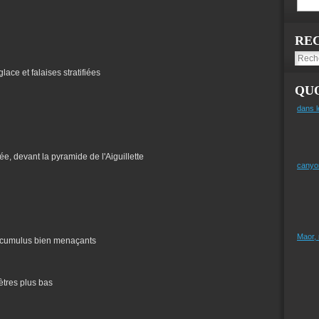
RE
ace et falaises stratifiées
QUO
dans l
e, devant la pyramide de l'Aiguillette
canyo
Maor,
es cumulus bien menaçants
ètres plus bas