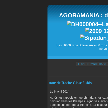
AGORAMANIA : des
Des +6400 m de Bolivie aux -400 m de 
nervur
<< SKI DE RANDO DANS L
tour de Roche Close à skis
Le 6 avril 2014
Après les rappels en tee-shirt dans les ca
bivouac dans les Préalpes Dignoises, avec 
dans le chaînon de la Blanche. La chaleur