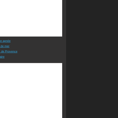
ée apnée
 de mer
s de Provence
aire