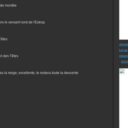
s de montée
s le versant nord de l'Estrop
Têtes
plong
kayak
col des Têtes
plage
besti
s la neige, excellente, le restera toute la descente