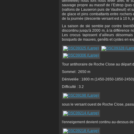
dénivelée) nous font nous lever avec le so
sauvage propre au massif de l’Estrop (pas c
(vallons de Lauseron puis de Vautreuil) et s
de glace et pins combattants entre rochers 
de la journée (descente versant est à 10 h, 
La saison de ski semble par contre bient
discontinu jusqu'à 2000 m, à la différence 
Les crocus tapissent d’ailleurs désormais
bosquets de mauves, genêts et cystes en expo
Tour antihoraire de Roche Close au départ d
Sommet : 2650 m
Dénivelée : 1800 m (1450-2650-1850-2450)
Difficulté : 3.2
sous le versant ouest de Roche Close, passag
l'enneigement devient continu au-dessus