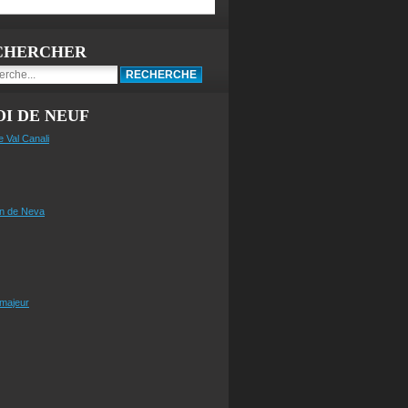
CHERCHER
I DE NEUF
e Val Canali
n de Neva
 majeur