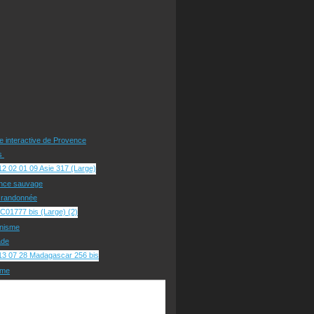
te interactive de Provence
rs
nce sauvage
e randonnée
nisme
ade
sme