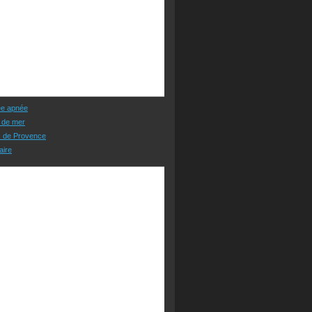
ée apnée
 de mer
s de Provence
aire