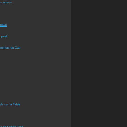
n canyon
Town
s peak
anchots du Cap
eds sur la Table
e de Faerie Glen