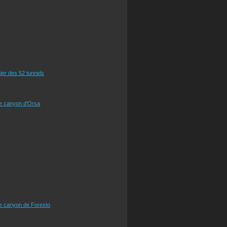
tier des 52 tunnels
le canyon d'Orsa
le canyon de Foresto