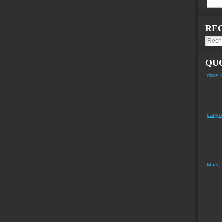
RE
QUO
dans l
canyo
Maor,