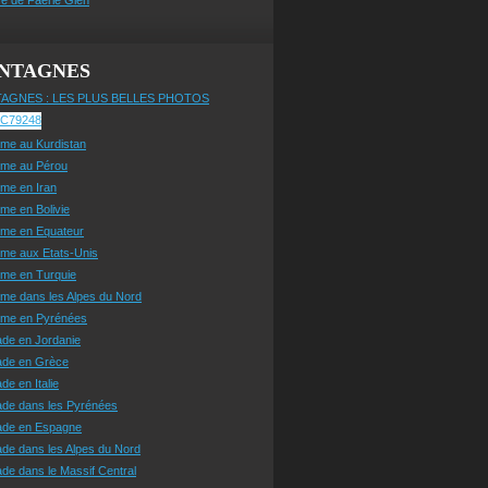
NTAGNES
AGNES : LES PLUS BELLES PHOTOS
sme au Kurdistan
sme au Pérou
sme en Iran
sme en Bolivie
sme en Equateur
sme aux Etats-Unis
sme en Turquie
sme dans les Alpes du Nord
isme en Pyrénées
ade en Jordanie
ade en Grèce
de en Italie
ade dans les Pyrénées
ade en Espagne
de dans les Alpes du Nord
de dans le Massif Central