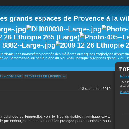
 grands espaces de Provence à la wild
Jordanie, des monastères perchés des Météores aux églises troglodytes d'Abyss
és de Samarcande, du sable blanc du Nouveau-Mexique aux pitons gréseux du Ho
PO
Introd
E LA COMMUNE
TRAVERSÉE DES ECRINS >>
Tout l
droit d
13 septembre 2010
la cart
a calanque de Figuerolles vers le Trou du diable, magnifique cavité
de profondeur, malheureusement bien protégée par des cerbères sous