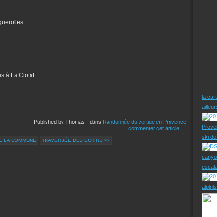
guerolles
es à La Ciotat
la car
ailleu
Published by Thomas
-
dans
Randonnée du vertige en Provence
Prove
commenter cet article
…
ski d
E LA COMMUNE
TRAVERSÉE DES ECRINS >>
canyo
escal
alpini