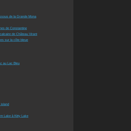
essous de la Grande Mona
ines de Constantine
 calcaire de Château Virant
es sur la côte bleue
c au Lac Bleu
 island
m Lake à Kitty Lake