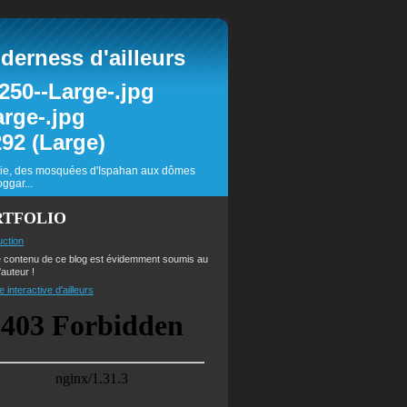
erness d'ailleurs
inie, des mosquées d'Ispahan aux dômes
ggar...
RTFOLIO
uction
e contenu de ce blog est évidemment soumis au
'auteur !
e interactive d'ailleurs