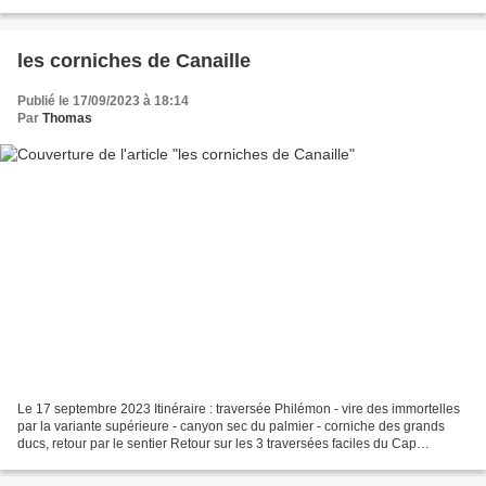
Monte Grai - colla Melosa Dénivelée...
les corniches de Canaille
Publié le 17/09/2023 à 18:14
Par
Thomas
Le 17 septembre 2023 Itinéraire : traversée Philémon - vire des immortelles
par la variante supérieure - canyon sec du palmier - corniche des grands
ducs, retour par le sentier Retour sur les 3 traversées faciles du Cap
Canaille : vire supérieure – vire...