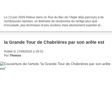
Le 13 juin 2026 Retour dans ce Tour du Bec de l’Aigle déjà parcouru à de
nombreuses reprises, un itinéraire de randonnée du vertige plus que
d’escalade, peu technique et peu soutenu mais absolument superbe et
majeur dans ce niveau de difficultés, notamment...
la Grande Tour de Chabrières par son arête est
Publié le 17/08/2025 à 20:51
Par
Thomas