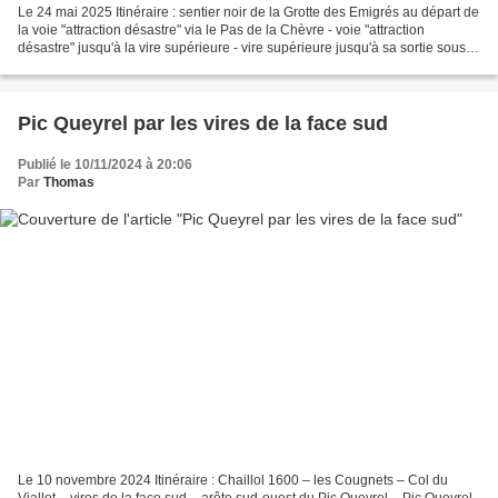
Le 24 mai 2025 Itinéraire : sentier noir de la Grotte des Emigrés au départ de
la voie "attraction désastre" via le Pas de la Chèvre - voie "attraction
désastre" jusqu'à la vire supérieure - vire supérieure jusqu'à sa sortie sous le
Sémaphore du Bec de...
Pic Queyrel par les vires de la face sud
Publié le 10/11/2024 à 20:06
Par
Thomas
Le 10 novembre 2024 Itinéraire : Chaillol 1600 – les Cougnets – Col du
Viallet – vires de la face sud – arête sud-ouest du Pic Queyrel – Pic Queyrel -