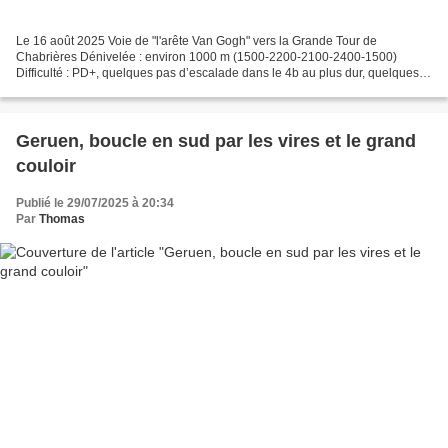
Le 16 août 2025 Voie de "l'arête Van Gogh" vers la Grande Tour de
Chabrières Dénivelée : environ 1000 m (1500-2200-2100-2400-1500)
Difficulté : PD+, quelques pas d’escalade dans le 4b au plus dur, quelques
pitons, prendre un petit jeu de friends et une...
Geruen, boucle en sud par les vires et le grand
couloir
Publié le 29/07/2025 à 20:34
Par
Thomas