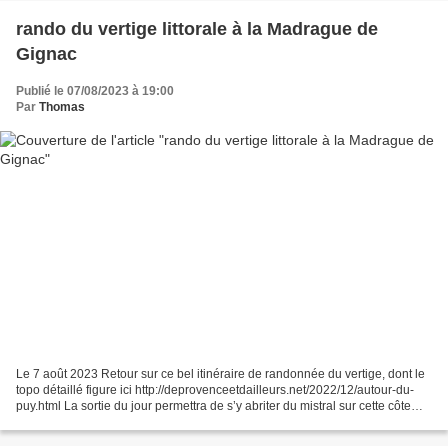
rando du vertige littorale à la Madrague de
Gignac
Publié le 07/08/2023 à 19:00
Par
Thomas
Le 7 août 2023 Retour sur ce bel itinéraire de randonnée du vertige, dont le
topo détaillé figure ici http://deprovenceetdailleurs.net/2022/12/autour-du-
puy.html La sortie du jour permettra de s’y abriter du mistral sur cette côte
exposée au sud et dans...