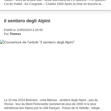
Col du Viallet - les Cougnets – Chaillol 1600 Après la mise en bouche la
veille sur la rive opposée...
il sentiero degli Alpini
Publié le 11/05/2024 à 20:56
Par
Thomas
Le 10 mai 2024 Itinéraire : colla Melosa - sentiero degli Alpini - pas de
l'Incise - tour du Mont Peïrevieille (sommet de plus de 2000 m le plus
méridional des Alpes) par le côté français - Passo de la Valletta - refuge