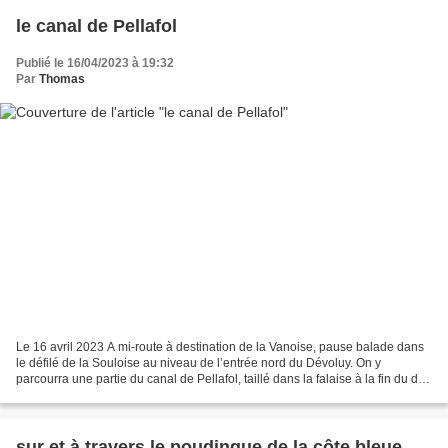
le canal de Pellafol
Publié le 16/04/2023 à 19:32
Par
Thomas
Le 16 avril 2023 A mi-route à destination de la Vanoise, pause balade dans
le défilé de la Souloise au niveau de l’entrée nord du Dévoluy. On y
parcourra une partie du canal de Pellafol, taillé dans la falaise à la fin du dix-
neuvième siècle mais vite...
sur et à travers le poudingue de la côte bleue