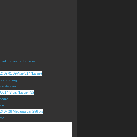
te interactive de Provence
rs
nce sauvage
e randonnée
nisme
ade
sme