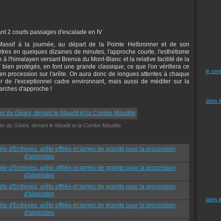
entant 2 courts passages d'escalade en IV
Massif à la journée, au départ de la Pointe Helbronner et de son
res en quelques dizaines de minutes, l'approche courte, l'esthétisme
e à l'himalayen versant Brenva du Mont-Blanc et la relative facilité de la
bien protégés, en font une grande classique, ce que l'on vérifiera ce
le sen
 en procession sur l'arête. On aura donc de longues attentes à chaque
ir de l'exceptionnel cadre environnant, mais aussi de méditer sur la
arches d'approche !
dans 
ier du Géant, devant le Maudit et la Combe Maudite
dans 