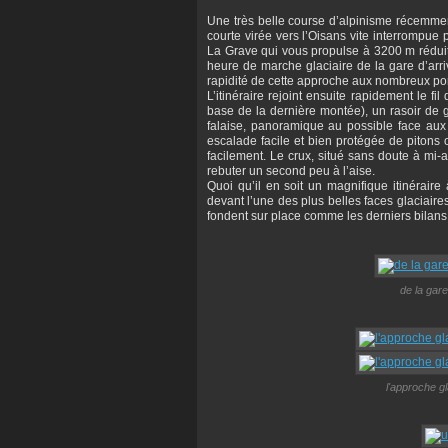
Une très belle course d’alpinisme récemment
courte virée vers l’Oisans vite interrompue
La Grave qui vous propulse à 3200 m rédu
heure de marche glaciaire de la gare d’arri
rapidité de cette approche aux nombreux pont
L’itinéraire rejoint ensuite rapidement le f
base de la dernière montée), un rasoir de 
falaise, panoramique au possible face aux
escalade facile et bien protégée de pitons 
facilement. Le crux, situé sans doute à mi-
rebuter un second peu à l’aise.
Quoi qu’il en soit un magnifique itinérair
devant l’une des plus belles faces glaciair
fondent sur place comme les derniers bilan
de la gare
l'approche g