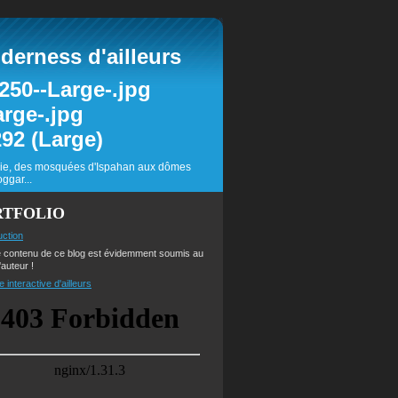
erness d'ailleurs
inie, des mosquées d'Ispahan aux dômes
ggar...
RTFOLIO
uction
e contenu de ce blog est évidemment soumis au
'auteur !
e interactive d'ailleurs