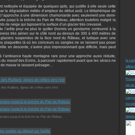
 nettoyée et équipée de quelques spits, qui justifie à elle seule cette
 par la dégradation météo d’ampleur du début août. Le téléphérique de
it l’approche à une dimension chamoniarde avec seulement une demi-
vée jusqu’à la brèche du Pan de Rideau, attention toutefois malgré la
s de neige qui tapissent la surface d’un glacier très crevassé.
il de l’arête pour ne plus le quitter (hormis un gendarme contourné à la
gneiss très aérien sur le côté nord au-dessus de 300 à 400 mètres de
 glaciers suspendus de la face nord du Râteau, et ludique avec une
ou plaquettes là où les coinceurs ou sangles ne se laissent pas poser
arête en descente, s’avère plus impressionnant que difficile, mais peut
e à l’ambiance haute montagne rare pour une approche aussi réduite,
es du massif des Ecrins, à parcourir rapidement avant que les séracs ne
la car
s de masse le laissent présager…
ailleu
Prove
ski d
 des Ruillans, lignes de crêtes vers l'est
canyo
escal
alpini
laciaire jusqu'à la brèche du Pan de Rideau