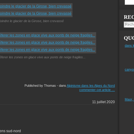
RE
joindre le glacier de la Girose, bien crevassé
QUO
dans l
réferer les zones en glace vive aux ponts de neige fragiles...
canyo
Published by Thomas
-
dans
Alpinisme dans les Alpes du Nord
commenter cet article
…
Maor,
11 juillet 2020
sens sud-nord