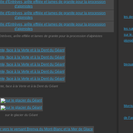
les d
les ru
sur le
ntrèves, arête effilée et lames de granite pour la procession d'alpinistes
plongé
bivoua
nte, face à la Verte et à la Dent du Géant
Morris
sur le glacier du Géant
de Far