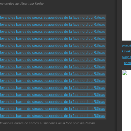
ne cordée au départ sur l'arête
plong
kayak
plage
besti
ilé, devant les barres de séracs suspendues de la face nord du Râteau