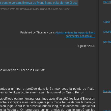
Barro
r vers le versant Brenva du Mont-Blanc et la Mer de Glace
Cape 
Devil'
Published by Thomas
-
dans
Alpinisme dans les Alpes du Nord
commenter cet article
…
les m
11 juillet 2020
ne au départ du col de la Gueulaz
dantes à grimper et protégé dans le 5a max sous la pointe de l'Ifala,
les pi
les sur le fil, particulièrement avant le sommet du Grand Perron
tes effilées et rarement panoramique avec d'un côté les lacs d'Emosson
proche est rapide mais raide (guère plus d'une heure depuis le barrage
sion logique sur le fil presque tout du long, et la descente ludique sur
e la Veudale. On progresse sur un gneiss de qualité purgé par les
réserv