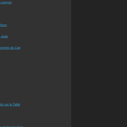
n canyon
Town
s peak
anchots du Cap
eds sur la Table
e de Faerie Glen