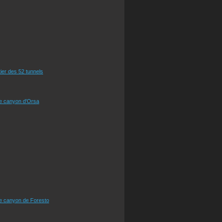
tier des 52 tunnels
le canyon d'Orsa
le canyon de Foresto