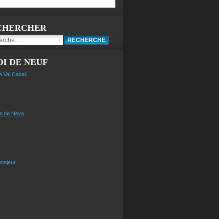
CHERCHER
I DE NEUF
e Val Canali
n de Neva
 majeur