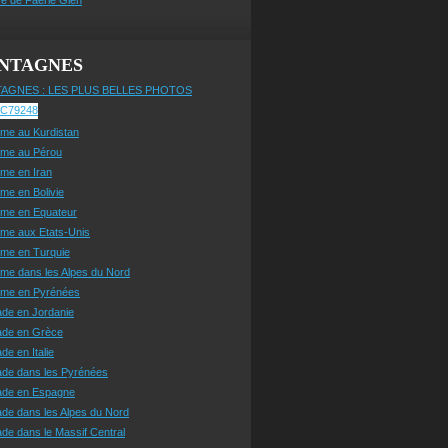
NTAGNES
AGNES : LES PLUS BELLES PHOTOS
sme au Kurdistan
sme au Pérou
sme en Iran
sme en Bolivie
sme en Equateur
sme aux Etats-Unis
sme en Turquie
sme dans les Alpes du Nord
isme en Pyrénées
ade en Jordanie
ade en Grèce
de en Italie
ade dans les Pyrénées
ade en Espagne
de dans les Alpes du Nord
de dans le Massif Central