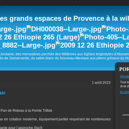
 grands espaces de Provence à la wild
Jordanie, des monastères perchés des Météores aux églises troglodytes d'Abyss
és de Samarcande, du sable blanc du Nouveau-Mexique aux pitons gréseux du Ho
PO
Introd
Tout l
1 août 2023
droit d
la cart
ide
 Pan de Rideau à la Pointe Trifide
max en cotation moderne, équipement partiel requérant de nombreuses
nte pour l’approche ([sic])