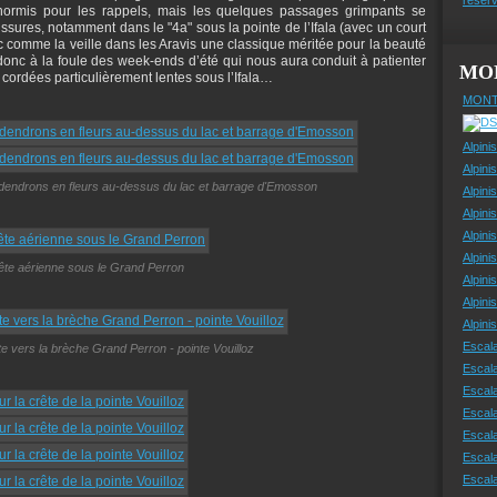
ormis pour les rappels, mais les quelques passages grimpants se
issures, notamment dans le "4a" sous la pointe de l’Ifala (avec un court
nc comme la veille dans les Aravis une classique méritée pour la beauté
donc à la foule des week-ends d’été qui nous aura conduit à patienter
MO
cordées particulièrement lentes sous l’Ifala…
MONT
Alpini
Alpini
odendrons en fleurs au-dessus du lac et barrage d'Emosson
Alpini
Alpini
Alpini
Alpini
rête aérienne sous le Grand Perron
Alpini
Alpini
Alpin
Escal
e vers la brèche Grand Perron - pointe Vouilloz
Escal
Escala
Escal
Escal
Escala
Escala