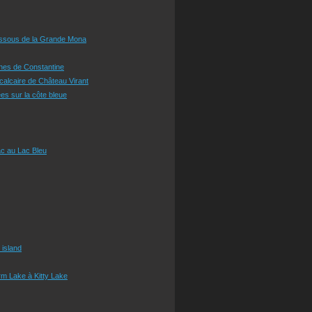
essous de la Grande Mona
ines de Constantine
 calcaire de Château Virant
es sur la côte bleue
c au Lac Bleu
 island
m Lake à Kitty Lake