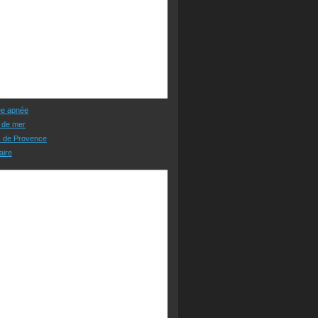
ée apnée
 de mer
s de Provence
aire