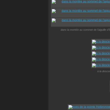
dans la montée au sommet de l'aiguille d'E
à la desce