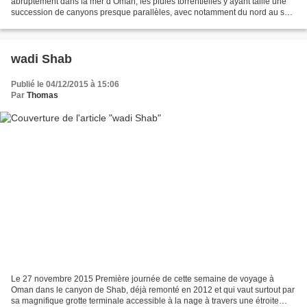
abruptement dans la mer d’Oman, les pluies torrentielles y ayant taillé une
succession de canyons presque parallèles, avec notamment du nord au sud
ceux de Ta’ab, Shab et Tiwi, qui comportent...
wadi Shab
Publié le 04/12/2015 à 15:06
Par
Thomas
Le 27 novembre 2015 Première journée de cette semaine de voyage à
Oman dans le canyon de Shab, déjà remonté en 2012 et qui vaut surtout par
sa magnifique grotte terminale accessible à la nage à travers une étroite