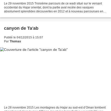
Le 29 novembre 2015 Troisième parcours de ce wadi situé sur le versant
occidental du Hajar oriental, dont la partie aval recèle des vasques
absolument splendides découvertes en 2012 et à nouveau parcourues en
2013. Depuis le village de Bidah, à l'amont...
canyon de Ta'ab
Publié le 04/12/2015 à 15:07
Par
Thomas
Le 28 novembre 2015 Les montagnes du Hajar au sud-est d’Oman tombent