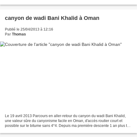
faille en forme de trou de serrure. Une...
canyon de wadi Bani Khalid à Oman
Publié le 25/04/2013 à 12:16
Par
Thomas
Le 19 avril 2013 Parcours en aller-retour du canyon du wadi Bani Khalid,
une valeur sûre du canyonisme facile en Oman, d'accès routier court et
possible sur le bitume sans 4*4. Depuis ma première descente 1 an plus tôt
la configuration du canyon a radicalement...