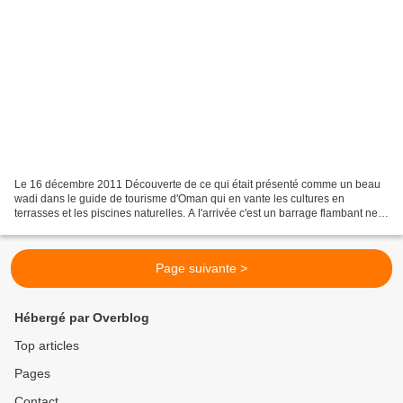
Le 16 décembre 2011 Découverte de ce qui était présenté comme un beau
wadi dans le guide de tourisme d'Oman qui en vante les cultures en
terrasses et les piscines naturelles. A l'arrivée c'est un barrage flambant neuf
qui domine le village de Mazara,...
Page suivante >
Hébergé par Overblog
Top articles
Pages
Contact