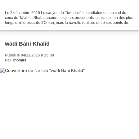
Le 2 décembre 2015 Le canyon de Tiwi, situé immédiatement au sud de
ceux de Ta’ab et Shab parcouru les jours précédents, constitue l’un des plus
longs et intéressants d’Oman, mais la navette routière entre ses points de
départ et d’arrivée s’avère également...
wadi Bani Khalid
Publié le 04/12/2015 à 15:08
Par
Thomas