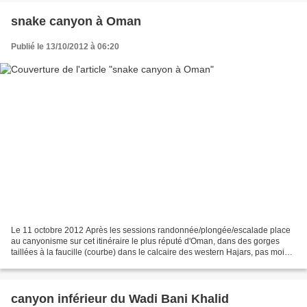
snake canyon à Oman
Publié le 13/10/2012 à 06:20
Le 11 octobre 2012 Après les sessions randonnée/plongée/escalade place
au canyonisme sur cet itinéraire le plus réputé d'Oman, dans des gorges
taillées à la faucille (courbe) dans le calcaire des western Hajars, pas moins
de 100 à 400 mètres de profondeur...
canyon inférieur du Wadi Bani Khalid