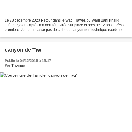
Le 28 décembre 2023 Retour dans le Wadi Hawer, ou Wadi Bani Khalid
inférieur, 8 ans après ma dernière virée sur place et près de 12 ans après la
première. Je ne me lasse pas de ce beau canyon non technique (corde non
indispensable), partant d’un beau...
canyon de Tiwi
Publié le 04/12/2015 à 15:17
Par
Thomas