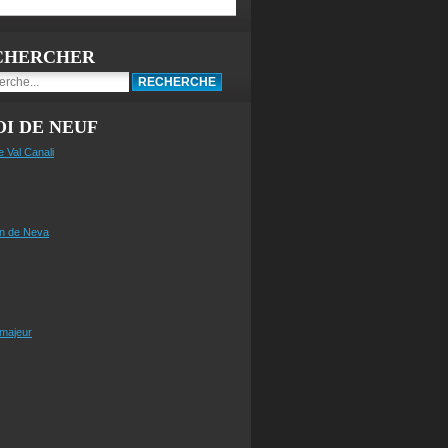
CHERCHER
I DE NEUF
e Val Canali
n de Neva
 majeur