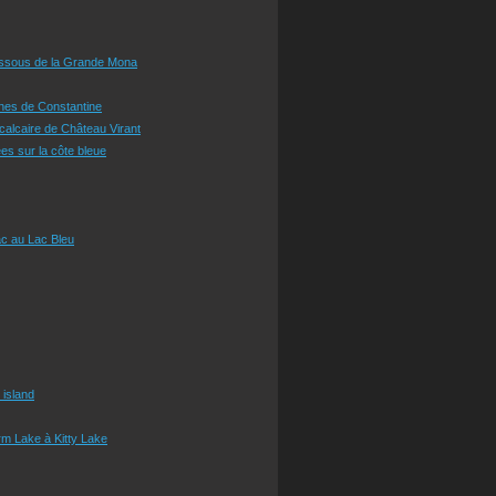
essous de la Grande Mona
ines de Constantine
 calcaire de Château Virant
es sur la côte bleue
c au Lac Bleu
 island
m Lake à Kitty Lake