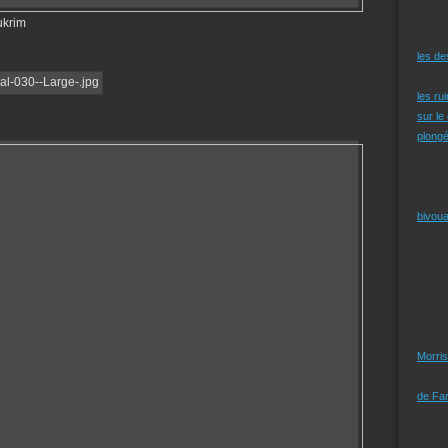
ukrim
les d
les ru
sur le
plongé
bivoua
Morris
de Far