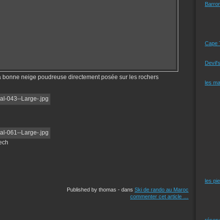
Barro
Cape 
Devil'
la bonne neige poudreuse directement posée sur les rochers
les m
ech
les pi
Published by thomas
-
dans
Ski de rando au Maroc
commenter cet article
…
réserv