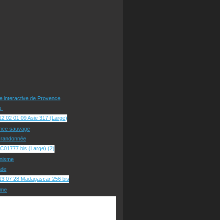
te interactive de Provence
rs
nce sauvage
e randonnée
nisme
ade
sme