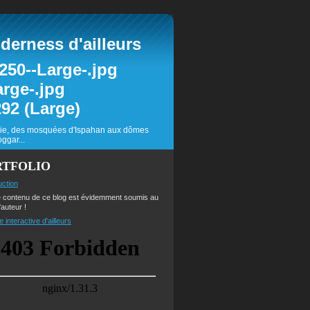
erness d'ailleurs
inie, des mosquées d'Ispahan aux dômes
ggar...
RTFOLIO
uction
e contenu de ce blog est évidemment soumis au
'auteur !
e interactive d'ailleurs