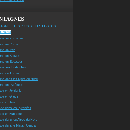
NTAGNES
AGNES : LES PLUS BELLES PHOTOS
sme au Kurdistan
sme au Pérou
sme en Iran
sme en Bolivie
sme en Equateur
sme aux Etats-Unis
sme en Turquie
sme dans les Alpes du Nord
isme en Pyrénées
ade en Jordanie
ade en Grèce
de en Italie
ade dans les Pyrénées
ade en Espagne
de dans les Alpes du Nord
de dans le Massif Central