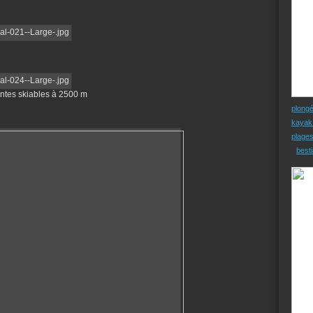
entes skiables à 2500 m
plong
kayak
plage
besti