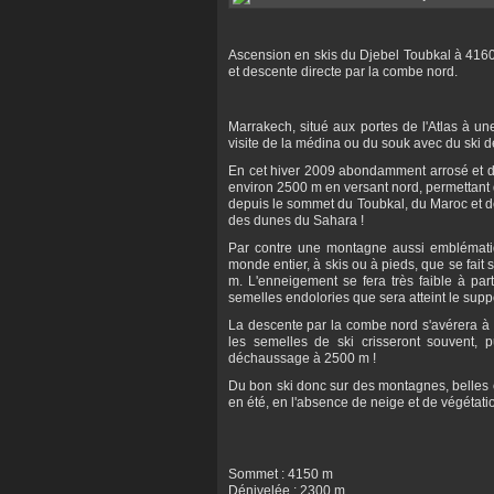
Ascension en skis du Djebel Toubkal à 4160 
et descente directe par la combe nord.
Marrakech, situé aux portes de l'Atlas à un
visite de la médina ou du souk avec du ski 
En cet hiver 2009 abondamment arrosé et do
environ 2500 m en versant nord, permettant
depuis le sommet du Toubkal, du Maroc et de
des dunes du Sahara !
Par contre une montagne aussi emblématiq
monde entier, à skis ou à pieds, que se fait
m. L'enneigement se fera très faible à par
semelles endolories que sera atteint le sup
La descente par la combe nord s'avérera à 
les semelles de ski crisseront souvent, 
déchaussage à 2500 m !
Du bon ski donc sur des montagnes, belles en
en été, en l'absence de neige et de végétatio
Sommet : 4150 m
Dénivelée : 2300 m