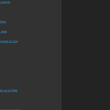
n canyon
Town
s peak
anchots du Cap
eds sur la Table
e de Faerie Glen