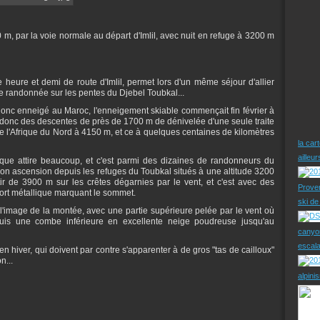
m, par la voie normale au départ d'Imlil, avec nuit en refuge à 3200 m
e heure et demi de route d'Imlil, permet lors d'un même séjour d'allier
de randonnée sur les pentes du Djebel Toubkal...
nc enneigé au Maroc, l'enneigement skiable commençait fin février à
 donc des descentes de près de 1700 m de dénivelée d'une seule traite
 l'Afrique du Nord à 4150 m, et ce à quelques centaines de kilomètres
la car
ailleu
ue attire beaucoup, et c'est parmi des dizaines de randonneurs du
 son ascension depuis les refuges du Toubkal situés à une altitude 3200
tir de 3900 m sur les crêtes dégarnies par le vent, et c'est avec des
Prove
port métallique marquant le sommet.
ski d
l'image de la montée, avec une partie supérieure pelée par le vent où
puis une combe inférieure en excellente neige poudreuse jusqu'au
canyo
escal
 hiver, qui doivent par contre s'apparenter à de gros "tas de cailloux"
n...
alpini