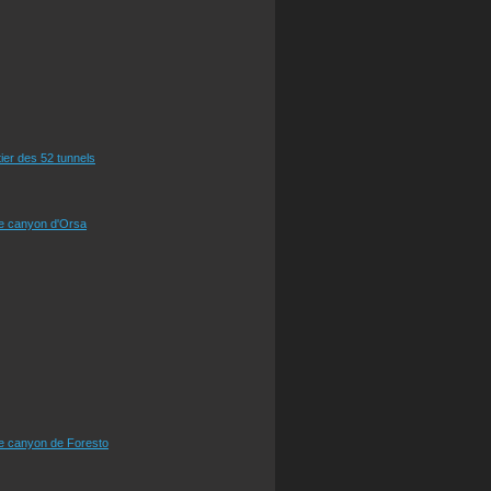
tier des 52 tunnels
le canyon d'Orsa
le canyon de Foresto