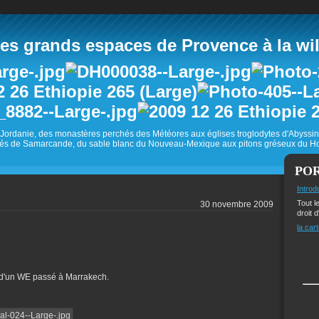
 grands espaces de Provence à la wild
Jordanie, des monastères perchés des Météores aux églises troglodytes d'Abyss
és de Samarcande, du sable blanc du Nouveau-Mexique aux pitons gréseux du Ho
PO
Introd
Tout l
30 novembre 2009
droit d
la cart
n d'un WE passé à Marrakech.