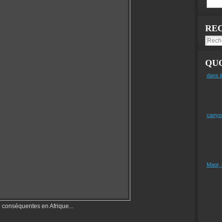
RE
QUO
dans l
canyo
Maor,
 conséquentes en Afrique...