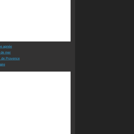
ée apnée
 de mer
s de Provence
aire