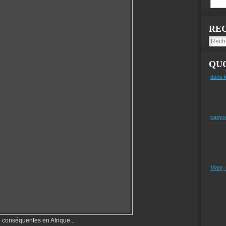
RE
QUO
dans l
canyo
Maor,
 conséquentes en Afrique...