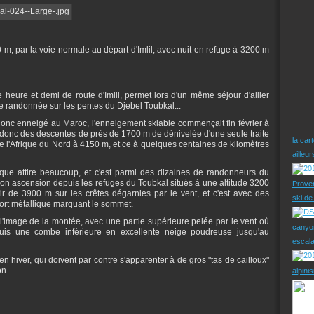
m, par la voie normale au départ d'Imlil, avec nuit en refuge à 3200 m
e heure et demi de route d'Imlil, permet lors d'un même séjour d'allier
de randonnée sur les pentes du Djebel Toubkal...
nc enneigé au Maroc, l'enneigement skiable commençait fin février à
 donc des descentes de près de 1700 m de dénivelée d'une seule traite
la car
 l'Afrique du Nord à 4150 m, et ce à quelques centaines de kilomètres
ailleu
ue attire beaucoup, et c'est parmi des dizaines de randonneurs du
 son ascension depuis les refuges du Toubkal situés à une altitude 3200
Prove
tir de 3900 m sur les crêtes dégarnies par le vent, et c'est avec des
ski d
port métallique marquant le sommet.
l'image de la montée, avec une partie supérieure pelée par le vent où
canyo
puis une combe inférieure en excellente neige poudreuse jusqu'au
escal
 hiver, qui doivent par contre s'apparenter à de gros "tas de cailloux"
n...
alpini