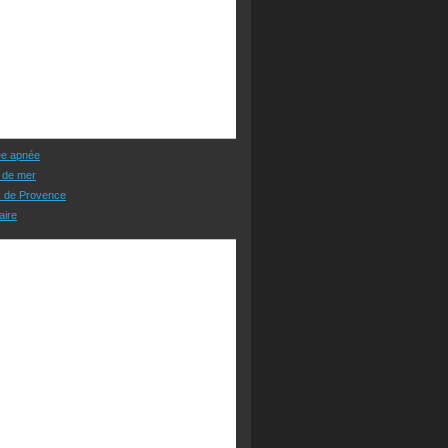
ée apnée
 de mer
s de Provence
aire