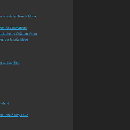
essous de la Grande Mona
ines de Constantine
 calcaire de Château Virant
es sur la côte bleue
c au Lac Bleu
 island
m Lake à Kitty Lake