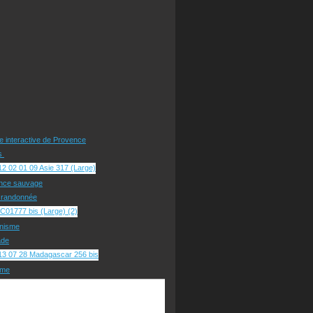
te interactive de Provence
rs
nce sauvage
e randonnée
nisme
ade
sme