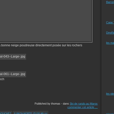
Barro
Cape 
Devil'
les m
la bonne neige poudreuse directement posée sur les rochers
ech
les pi
Published by thomas
-
dans
Ski de rando au Maroc
commenter cet article
…
 BOUCHET
ILINIZA NORTE (5100 M) >>
réserv