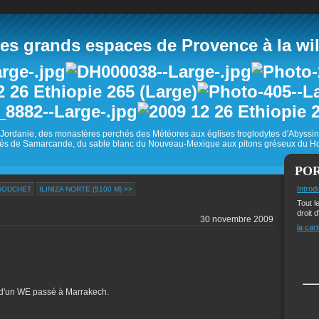
 grands espaces de Provence à la wild
Jordanie, des monastères perchés des Météores aux églises troglodytes d'Abyss
és de Samarcande, du sable blanc du Nouveau-Mexique aux pitons gréseux du Ho
PO
Introd
 BOUCHET
ILINIZA NORTE (5100 M) >>
Tout l
droit d
30 novembre 2009
la cart
n d'un WE passé à Marrakech.