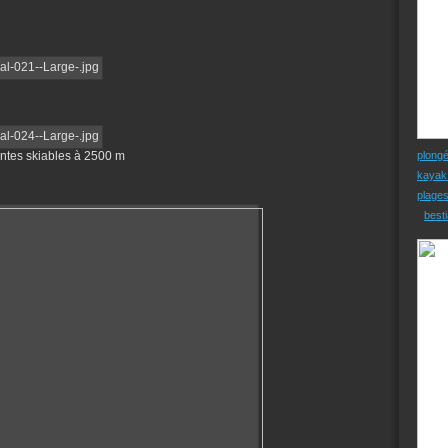
entes skiables à 2500 m
plong
kayak
plage
besti