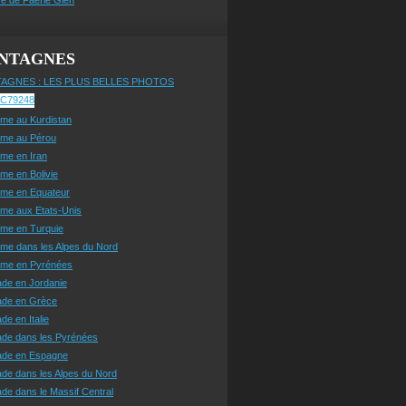
NTAGNES
AGNES : LES PLUS BELLES PHOTOS
sme au Kurdistan
sme au Pérou
sme en Iran
sme en Bolivie
sme en Equateur
sme aux Etats-Unis
sme en Turquie
sme dans les Alpes du Nord
isme en Pyrénées
ade en Jordanie
ade en Grèce
de en Italie
ade dans les Pyrénées
ade en Espagne
de dans les Alpes du Nord
de dans le Massif Central