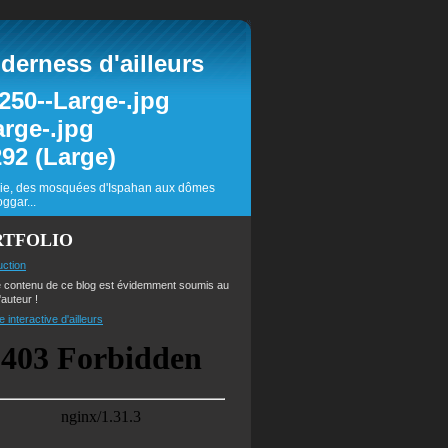
erness d'ailleurs
inie, des mosquées d'Ispahan aux dômes
ggar...
RTFOLIO
uction
e contenu de ce blog est évidemment soumis au
'auteur !
e interactive d'ailleurs