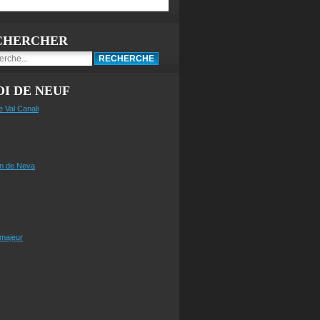
CHERCHER
I DE NEUF
e Val Canali
n de Neva
 majeur