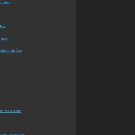
n canyon
Town
s peak
anchots du Cap
eds sur la Table
e de Faerie Glen