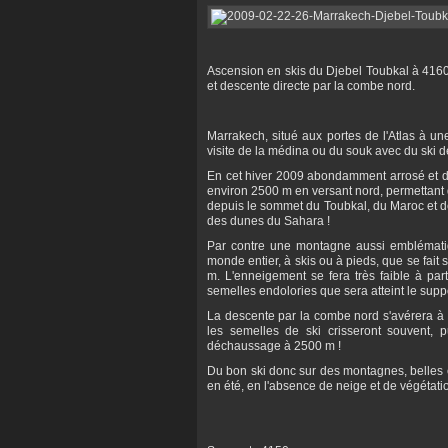
Ascension en skis du Djebel Toubkal à 4160 
et descente directe par la combe nord.
Marrakech, situé aux portes de l'Atlas à un
visite de la médina ou du souk avec du ski 
En cet hiver 2009 abondamment arrosé et do
environ 2500 m en versant nord, permettant
depuis le sommet du Toubkal, du Maroc et de
des dunes du Sahara !
Par contre une montagne aussi emblématiq
monde entier, à skis ou à pieds, que se fait
m. L'enneigement se fera très faible à par
semelles endolories que sera atteint le sup
La descente par la combe nord s'avérera à 
les semelles de ski crisseront souvent, 
déchaussage à 2500 m !
Du bon ski donc sur des montagnes, belles en
en été, en l'absence de neige et de végétatio