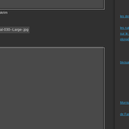
ukrim
les d
les ru
sur le
plongé
bivoua
Morris
de Far