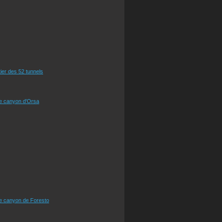
tier des 52 tunnels
le canyon d'Orsa
le canyon de Foresto